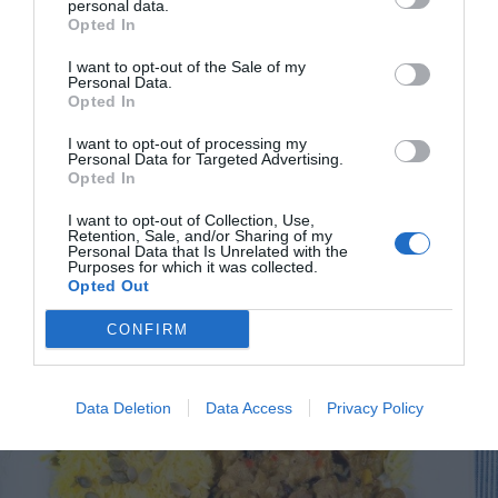
personal data.
Opted In
I want to opt-out of the Sale of my
Personal Data.
Opted In
I want to opt-out of processing my
Personal Data for Targeted Advertising.
Helgrillad vildsvinsytterfilé
Opted In
Grilla en hel ytterfilé av vildsvin och servera med
I want to opt-out of Collection, Use,
goda tillbehör från grillen. Vildsvinsytterfilén...
Retention, Sale, and/or Sharing of my
Personal Data that Is Unrelated with the
Purposes for which it was collected.
Opted Out
CONFIRM
RECEPT
Data Deletion
Data Access
Privacy Policy