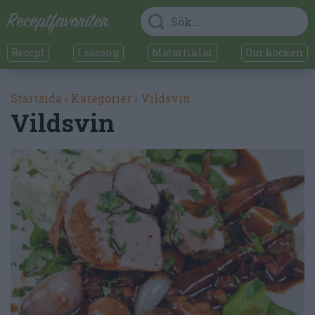
Recept
I säsong
Matartiklar
Om kocken
Startsida
›
Kategorier
›
Vildsvin
Vildsvin