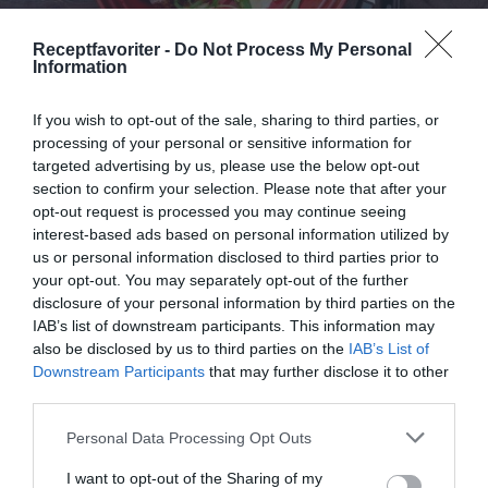
Receptfavoriter -
Do Not Process My Personal
Information
If you wish to opt-out of the sale, sharing to third parties, or
Vildsvinskotletter med potatisgratäng
processing of your personal or sensitive information for
targeted advertising by us, please use the below opt-out
Vildsvinskotletter med krämig potatisgratäng och
section to confirm your selection. Please note that after your
grönsallad samt riven morot. Gott och enkelt med...
opt-out request is processed you may continue seeing
interest-based ads based on personal information utilized by
us or personal information disclosed to third parties prior to
your opt-out. You may separately opt-out of the further
disclosure of your personal information by third parties on the
IAB’s list of downstream participants. This information may
also be disclosed by us to third parties on the
IAB’s List of
RECEPT
Downstream Participants
that may further disclose it to other
third parties.
Personal Data Processing Opt Outs
I want to opt-out of the Sharing of my