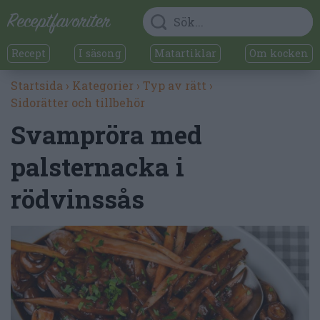
Recept
I säsong
Matartiklar
Om kocken
Startsida
›
Kategorier
›
Typ av rätt
›
Sidorätter och tillbehör
Svampröra med
palsternacka i
rödvinssås