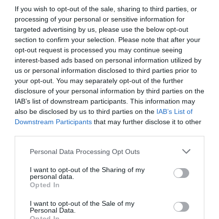
restauranghögskolan i Grythyttan. På denna sida
If you wish to opt-out of the sale, sharing to third parties, or
delar jag med mig av tusentals olika recept för alla
processing of your personal or sensitive information for
smaker - noviser som hemmakockar. Alla recept
targeted advertising by us, please use the below opt-out
har jag provlagat, skrivit och fotat så att du ska
section to confirm your selection. Please note that after your
kunna laga dem med bästa resultat hemma. Läs mer
opt-out request is processed you may continue seeing
interest-based ads based on personal information utilized by
om mig
.
us or personal information disclosed to third parties prior to
your opt-out. You may separately opt-out of the further
disclosure of your personal information by third parties on the
IAB’s list of downstream participants. This information may
Tillbehör och liknande:
also be disclosed by us to third parties on the
IAB’s List of
Downstream Participants
that may further disclose it to other
third parties.
RECEPT
Personal Data Processing Opt Outs
I want to opt-out of the Sharing of my
personal data.
Opted In
I want to opt-out of the Sale of my
Personal Data.
Opted In