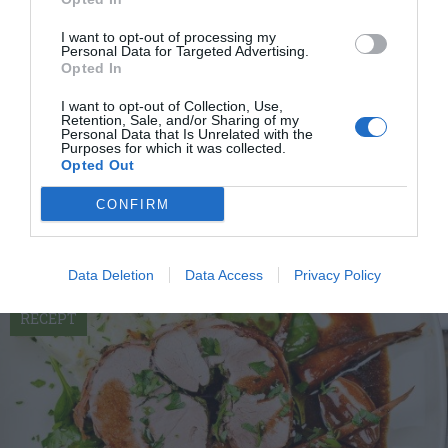
I want to opt-out of processing my
Personal Data for Targeted Advertising.
Opted In
I want to opt-out of Collection, Use,
Svamp i rödvinssås
Retention, Sale, and/or Sharing of my
Personal Data that Is Unrelated with the
Svamp i rödvinssås är en slags röra och sås i ett
Purposes for which it was collected.
med svamp som champinjoner, schalottenlök och
Opted Out
fläsk...
CONFIRM
Data Deletion
Data Access
Privacy Policy
RECEPT