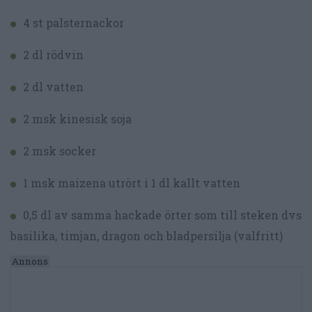
4 st palsternackor
2 dl rödvin
2 dl vatten
2 msk kinesisk soja
2 msk socker
1 msk maizena utrört i 1 dl kallt vatten
0,5 dl av samma hackade örter som till steken dvs
basilika, timjan, dragon och bladpersilja (valfritt)