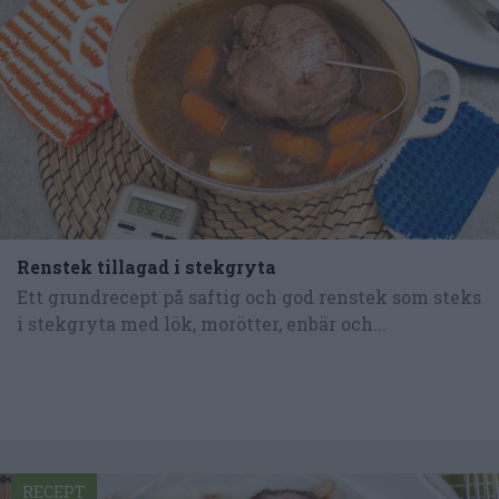
Renstek tillagad i stekgryta
Ett grundrecept på saftig och god renstek som steks
i stekgryta med lök, morötter, enbär och...
RECEPT