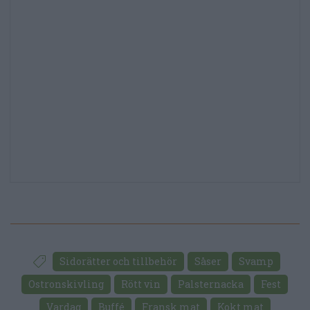
Sidorätter och tillbehör
Såser
Svamp
Ostronskivling
Rött vin
Palsternacka
Fest
Vardag
Buffé
Fransk mat
Kokt mat