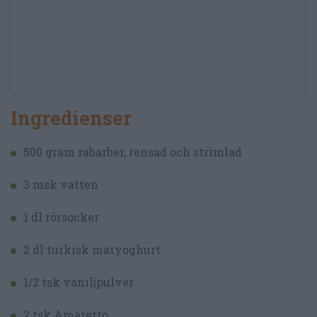
Ingredienser
500 gram rabarber, rensad och strimlad
3 msk vatten
1 dl rörsocker
2 dl turkisk matyoghurt
1/2 tsk vaniljpulver
2 tsk Amaretto