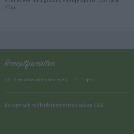
eller kakor med grädde, vaniljyoghurt, vaniljsås
eller...
Receptfavoriter startsida
Topp
Recept och måltidsinspiration sedan 2003.