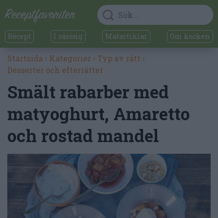
Recept
I säsong
Matartiklar
Om kocken
Startsida
›
Kategorier
›
Typ av rätt
›
Desserter och efterrätter
Smält rabarber med
matyoghurt, Amaretto
och rostad mandel