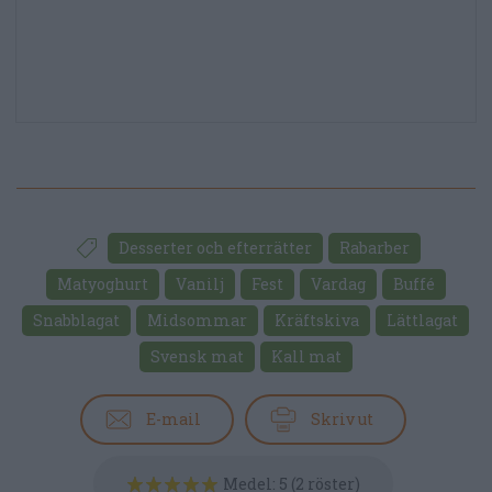
Desserter och efterrätter
Rabarber
Matyoghurt
Vanilj
Fest
Vardag
Buffé
Snabblagat
Midsommar
Kräftskiva
Lättlagat
Svensk mat
Kall mat
E-mail
Skriv ut
Medel:
5
(
2
röster)