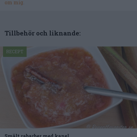
om mig
.
Tillbehör och liknande:
RECEPT
Smält rabarber med kanel