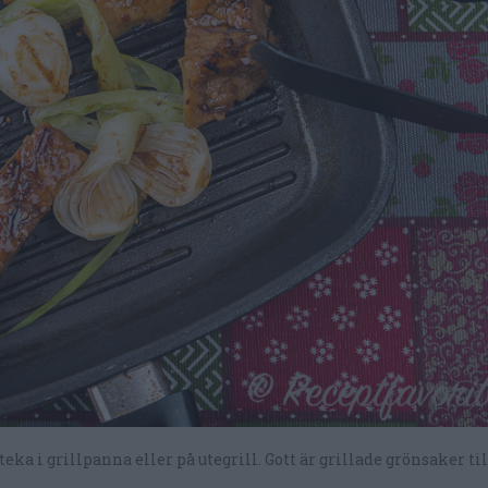
a i grillpanna eller på utegrill. Gott är grillade grönsaker ti