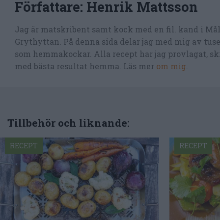
Författare:
Henrik Mattsson
Jag är matskribent samt kock med en fil. kand i Må
Grythyttan. På denna sida delar jag med mig av tusen
som hemmakockar. Alla recept har jag provlagat, skr
med bästa resultat hemma. Läs mer
om mig
.
Tillbehör och liknande:
RECEPT
RECEPT