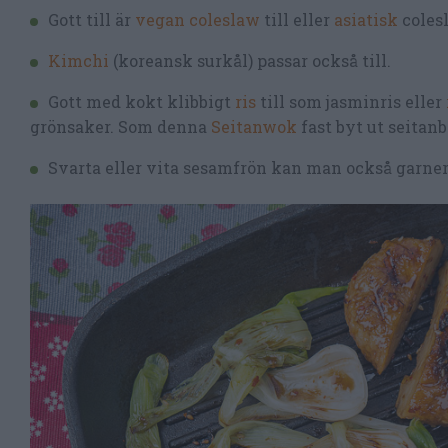
Gott till är
vegan coleslaw
till eller
asiatisk
coles
Kimchi
(koreansk surkål) passar också till.
Gott med kokt klibbigt
ris
till som jasminris eller
grönsaker. Som denna
Seitanwok
fast byt ut seitanb
Svarta eller vita sesamfrön kan man också garne