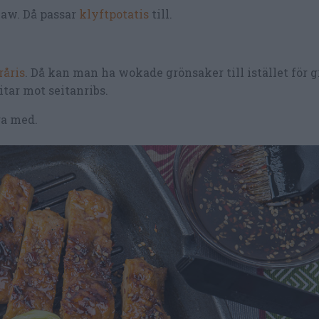
law. Då passar
klyftpotatis
till.
råris
. Då kan man ha wokade grönsaker till istället för g
itar mot seitanribs.
ra med.