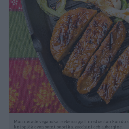
Marinerade veganska revbensspjäll med seitan kan du stek
knipplök ovan samt paprika, zucchini och aubergine.