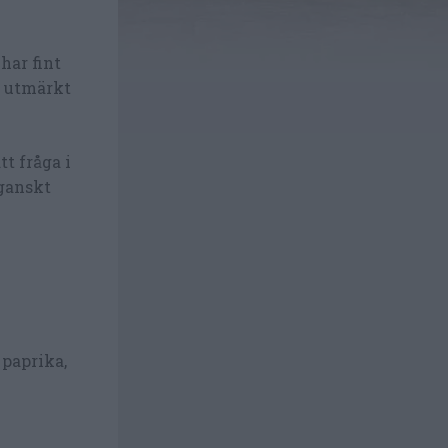
har fint
r utmärkt
tt fråga i
eganskt
 paprika,