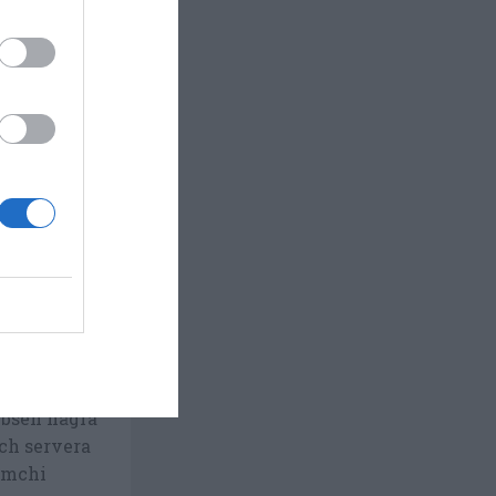
jongen.
cka.
g i en skål
ller över
ribsen några
ch servera
kimchi