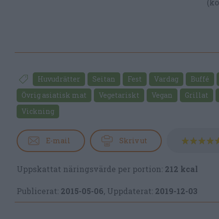
(ko
Huvudrätter
Seitan
Fest
Vardag
Buffé
Övrig asiatisk mat
Vegetariskt
Vegan
Grillat
Vickning
E-mail
Skriv ut
Uppskattat näringsvärde per portion:
212 kcal
Publicerat:
2015-05-06
,
Uppdaterat:
2019-12-03