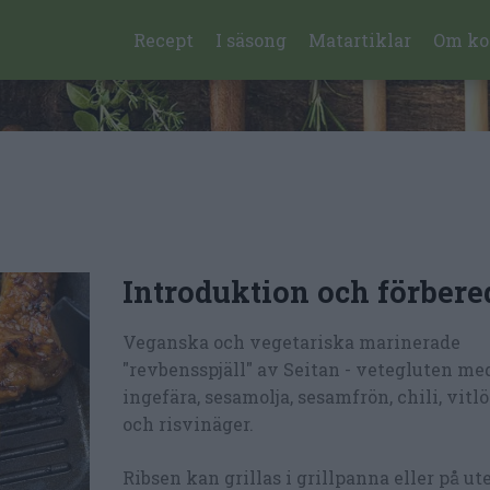
Recept
I säsong
Matartiklar
Om ko
Introduktion och förbere
Veganska och vegetariska marinerade
"revbensspjäll" av Seitan - vetegluten med
ingefära, sesamolja, sesamfrön, chili, vitl
och risvinäger.
Ribsen kan grillas i grillpanna eller på ut