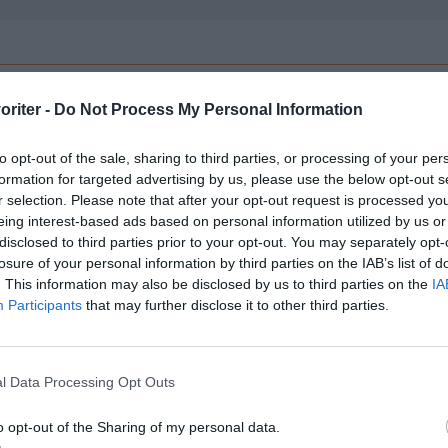
lagning
oriter -
Do Not Process My Personal Information
tan Ribs: värm hälften av vattnet och lös upp halva
to opt-out of the sale, sharing to third parties, or processing of your per
formation for targeted advertising by us, please use the below opt-out s
nsaksbuljongtärningen. Tillsätt resterande kallt vatte
r selection. Please note that after your opt-out request is processed y
an. Låt svalna.
eing interest-based ads based on personal information utilized by us or
disclosed to third parties prior to your opt-out. You may separately opt-
nda vetegluten och vetemjöl i en bunke.
losure of your personal information by third parties on the IAB’s list of
. This information may also be disclosed by us to third parties on the
IA
lsätt buljongen och rör ihop till en deg med en gaffel. 
Participants
that may further disclose it to other third parties.
 minuter. Tillsätt ev. lite mer vetegluten om degen är för
 degen vila i 20 minuter.
l Data Processing Opt Outs
nda kinesisk soja, japansk soja, chiliflakes, pressad vitlö
kad ingefära, socker, sesamolja och risvinäger i en kast
o opt-out of the Sharing of my personal data.
a upp. Rör tills sockret löst sig.