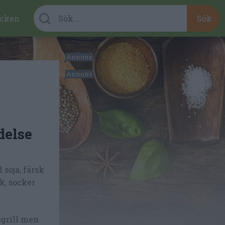
cken
delse
 soja, färsk
ök, socker
egrill men