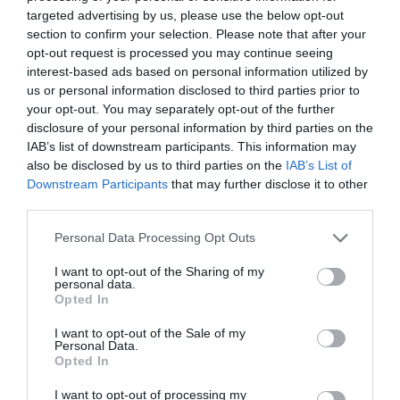
targeted advertising by us, please use the below opt-out
section to confirm your selection. Please note that after your
Tillbehör och liknande:
opt-out request is processed you may continue seeing
interest-based ads based on personal information utilized by
us or personal information disclosed to third parties prior to
RECEPT
your opt-out. You may separately opt-out of the further
disclosure of your personal information by third parties on the
IAB’s list of downstream participants. This information may
also be disclosed by us to third parties on the
IAB’s List of
Downstream Participants
that may further disclose it to other
third parties.
Personal Data Processing Opt Outs
I want to opt-out of the Sharing of my
personal data.
Opted In
I want to opt-out of the Sale of my
Vaniljsås eller Creme Anglaise
Personal Data.
Opted In
Vaniljsås eller Crème Anglaise. Laga en vaniljsås
från grunden med äggulor, socker, mjölk och/eller...
I want to opt-out of processing my