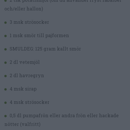
och/eller hallon)
3 msk strösocker
1 msk smör till pajformen
SMULDEG: 125 gram kallt smör
2 dl vetemjöl
2 dl havregryn
4 msk sirap
4 msk strösocker
0,5 dl pumpafrön eller andra frön eller hackade
nötter (valfritt)