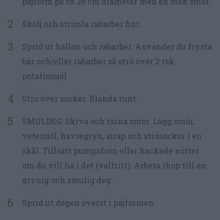
pajform på ca 26 cm diameter med en msk smör.
Skölj och strimla rabarber fint.
Sprid ut hallon och rabarber. Använder du frysta
bär och/eller rabarber så strö över 2 tsk
potatismjöl.
Strö över socker. Blanda runt.
SMULDEG: Skiva och tärna smör. Lägg smör,
vetemjöl, havregryn, sirap och strösocker i en
skål. Tillsätt pumpafrön eller hackade nötter
om du vill ha i det (valfritt). Arbeta ihop till en
grynig och smulig deg.
Sprid ut degen överst i pajformen.