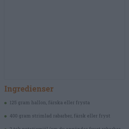
Ingredienser
125 gram hallon, färska eller frysta
400 gram strimlad rabarber, färsk eller fryst
2 tsk potatismjöl (om du använder fryst rabarber