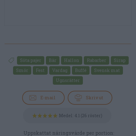
Söta pajer
Bär
Hallon
Rabarber
Sirap
Smör
Fest
Vardag
Buffé
Svensk mat
Ugnsrätter
E-mail
Skriv ut
Medel:
4.1
(
26
röster)
Uppskattat näringsvärde per portion: