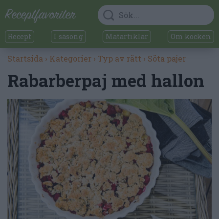
Recept
I säsong
Matartiklar
Om kocken
Startsida
›
Kategorier
›
Typ av rätt
›
Söta pajer
Rabarberpaj med hallon