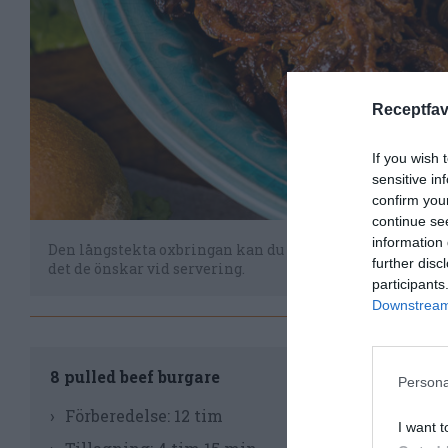
Receptfav
If you wish 
sensitive in
confirm you
continue se
information 
Den långstekta oxbringan kan du dra isär i trådar och bit
further disc
det de önskar vid servering.
participants
Downstream 
Til
8 pulled beef burgare
Persona
Bö
Förberedelse:
12 tim
I want t
fän