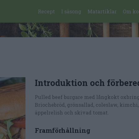
Recept
I säsong
Matartiklar
Om ko
Introduktion och förbere
Pulled beef burgare med långkokt oxbring
Briochebröd, grönsallad, coleslaw, kimchi,
äppelrelish och skivad tomat.
Framförhållning