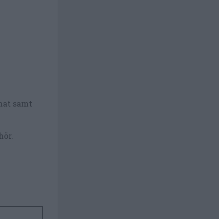
omat samt
hör.