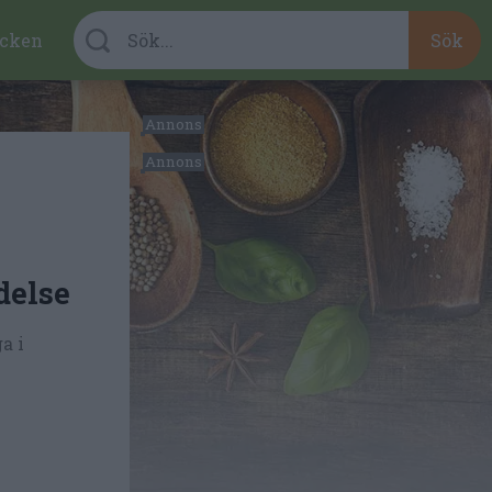
cken
delse
a i