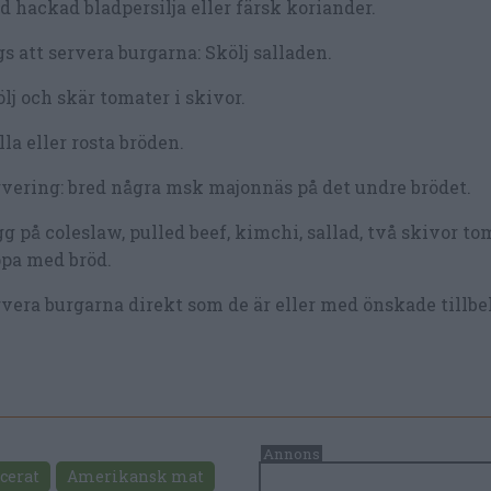
 hackad bladpersilja eller färsk koriander.
s att servera burgarna: Skölj salladen.
lj och skär tomater i skivor.
lla eller rosta bröden.
vering: bred några msk majonnäs på det undre brödet.
g på coleslaw, pulled beef, kimchi, sallad, två skivor t
pa med bröd.
vera burgarna direkt som de är eller med önskade tillbe
cerat
Amerikansk mat