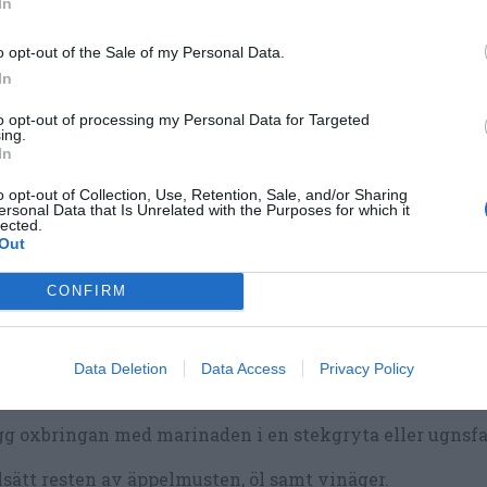
In
lsätt salt, socker, svartpeppar, chilipulver och paprika.
o opt-out of the Sale of my Personal Data.
a chilin på längden och ta bort kärnorna. Strimla chilin
In
g i en matberedare eller stor mortel.
to opt-out of processing my Personal Data for Targeted
ing.
la lök och vitlök. Hacka grovt och mixa med chilin i
In
beredaren eller stöt till en pasta i mortel. Kan också ha
o opt-out of Collection, Use, Retention, Sale, and/or Sharing
 hand.
ersonal Data that Is Unrelated with the Purposes for which it
lected.
Out
lsätt kryddpastan tillsammans med 2 dl av äppelmusten 
tet.
CONFIRM
d runt så att allt blandas, förslut och låt stå i kylen öv
 marinera.
Data Deletion
Data Access
Privacy Policy
s att laga köttet: Sätt ugnen 150 grader.
g oxbringan med marinaden i en stekgryta eller ugnsfa
lsätt resten av äppelmusten, öl samt vinäger.