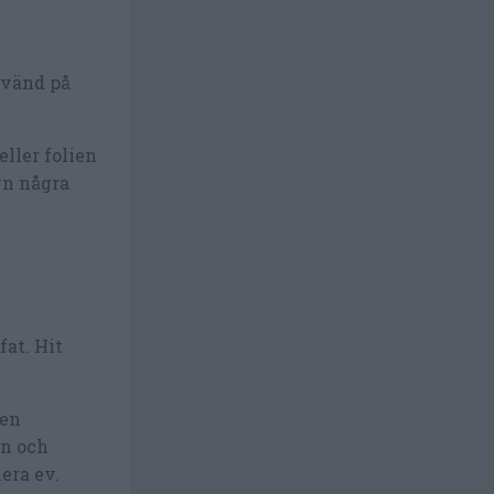
 vänd på
eller folien
yn några
fat. Hit
nen
en och
era ev.