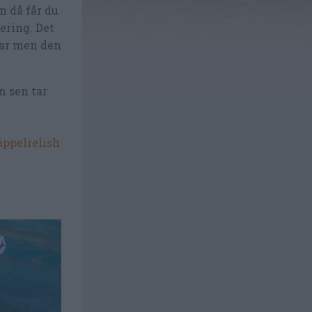
n då får du
ering. Det
gar men den
n sen tar
äppelrelish