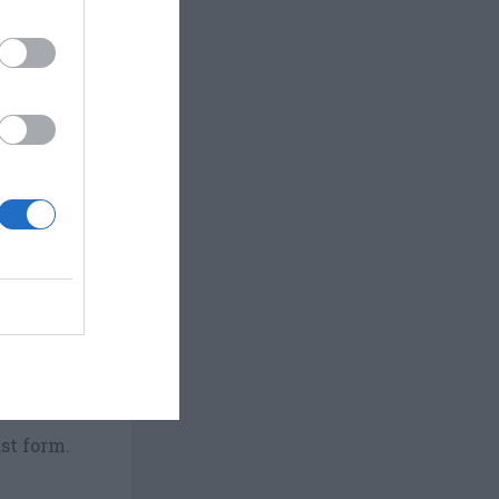
 grovt och
ckas fint
till
er natten
st form.