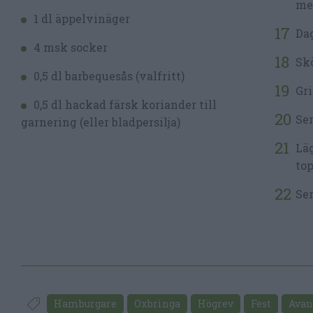
med
1 dl äppelvinäger
Dag
4 msk socker
Skö
0,5 dl barbequesås (valfritt)
Gri
0,5 dl hackad färsk koriander till
Ser
garnering (eller bladpersilja)
Läg
top
Ser
Hamburgare
Oxbringa
Högrev
Fest
Avan