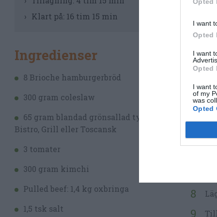
Tillagning:
4 tim 15 min
Opted 
Til
Klart på:
16 tim 15 min
I want t
Del
Opted 
läg
Ingredienser
I want 
Advertis
Ska
Opted 
8 Brioche hamburgerbröd
mat
I want t
för
of my P
300 gram coleslaw
was col
Opted 
Til
65 gram blandad grönsallad typ
köt
Bistro, Grill eller Toscansk
Vän
3 tomater
att
300 gram kimchi
Dag
Pulled beef: 1,4 kg oxbringa
Läg
1,5 tsk salt
Til