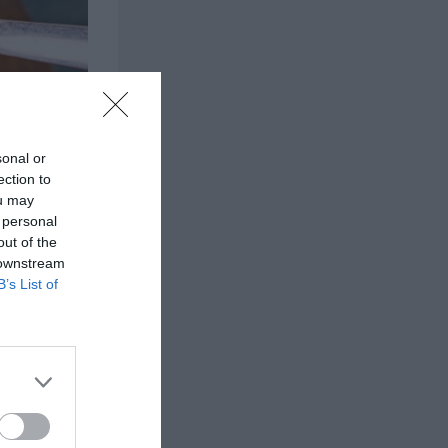
sonal or
ection to
ou may
 personal
out of the
je gäst ta
 downstream
B’s List of
n och