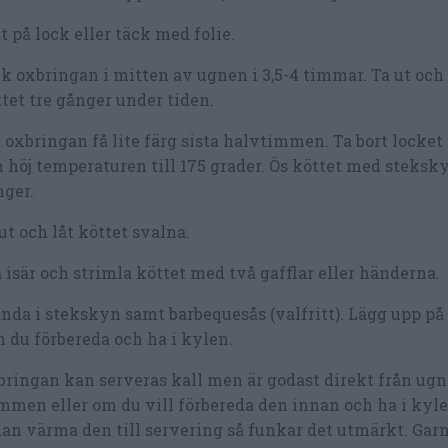
t på lock eller täck med folie.
k oxbringan i mitten av ugnen i 3,5-4 timmar. Ta ut och
tet tre gånger under tiden.
 oxbringan få lite färg sista halvtimmen. Ta bort locket 
 höj temperaturen till 175 grader. Ös köttet med steksk
ger.
ut och låt köttet svalna.
 isär och strimla köttet med två gafflar eller händerna.
nda i stekskyn samt barbequesås (valfritt). Lägg upp på 
 du förbereda och ha i kylen.
ringan kan serveras kall men är godast direkt från ug
mmen eller om du vill förbereda den innan och ha i kyl
an värma den till servering så funkar det utmärkt. Garn