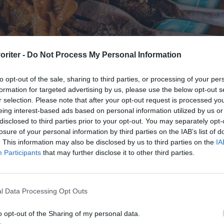
oriter -
Do Not Process My Personal Information
to opt-out of the sale, sharing to third parties, or processing of your per
formation for targeted advertising by us, please use the below opt-out s
r selection. Please note that after your opt-out request is processed y
eing interest-based ads based on personal information utilized by us or
disclosed to third parties prior to your opt-out. You may separately opt-
ar och servera med lite strimlad salladskål vid sidan så kan var
losure of your personal information by third parties on the IAB’s list of
. This information may also be disclosed by us to third parties on the
IA
Participants
that may further disclose it to other third parties.
lagning
l Data Processing Opt Outs
rja med att marinera köttet dagen innan. Mortla kummi
o opt-out of the Sharing of my personal data.
kål. Lägg med köttet i en skål eller dubbel fryspåse.