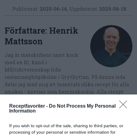
Publicerat:
2025-06-14
,
Uppdaterat:
2025-06-18
Författare:
Henrik
Mattsson
Jag är matskribent samt kock
med en fil. kand i
Måltidsvetenskap från
restauranghögskolan i Grythyttan. På denna sida
delar jag med mig av tusentals olika recept för alla
smaker - noviser som hemmakockar. Alla recept
har jag provlagat, skrivit och fotat så att du ska
kunna laga dem med bästa resultat hemma. Läs mer
Receptfavoriter -
Do Not Process My Personal
Information
om mig
.
If you wish to opt-out of the sale, sharing to third parties, or
processing of your personal or sensitive information for