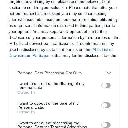
targeted advertising by us, please use the below opt-out
Tillbehör och liknande:
section to confirm your selection. Please note that after your
opt-out request is processed you may continue seeing
interest-based ads based on personal information utilized by
RECEPT
us or personal information disclosed to third parties prior to
your opt-out. You may separately opt-out of the further
disclosure of your personal information by third parties on the
IAB’s list of downstream participants. This information may
also be disclosed by us to third parties on the
IAB’s List of
Downstream Participants
that may further disclose it to other
third parties.
Personal Data Processing Opt Outs
I want to opt-out of the Sharing of my
personal data.
Opted In
Inlagda granskott
I want to opt-out of the Sale of my
Personal Data.
Inlagda späda delikata granskott får en pikant
Opted In
sötsur smak kombinerat med smaken av skog och
I want to opt-out of processing my
gran. En...
Personal Data for Targeted Advertising.