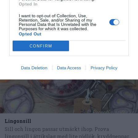
Opted In
I want to opt-out of Collection, Use,
Retention, Sale, and/or Sharing of my
Personal Data that Is Unrelated with the
Purposes for which it was collected.
Opted Out
RECEPT
CONFIRM
Data Deletion
Data Access
Privacy Policy
Lingonsill
Sill och lingon passar utmärkt ihop. Prova
lingonsill i ättikslag med lite rödlök, kryddpeppar,