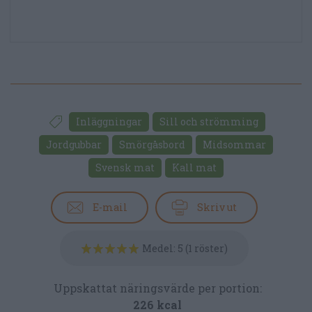
Inläggningar
Sill och strömming
Jordgubbar
Smörgåsbord
Midsommar
Svensk mat
Kall mat
E-mail
Skriv ut
Medel:
5
(
1
röster)
Uppskattat näringsvärde per portion:
226 kcal