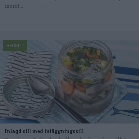
morot...
RECEPT
Inlagd sill med inläggningssill