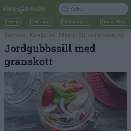
Recept
I säsong
Matartiklar
Om kocken
Startsida
›
Kategorier
›
Råvara
›
Sill och strömming
Jordgubbssill med
granskott