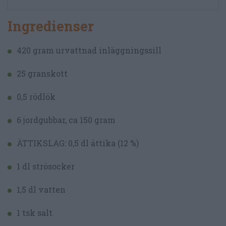
Ingredienser
420 gram urvattnad inläggningssill
25 granskott
0,5 rödlök
6 jordgubbar, ca 150 gram
ÄTTIKSLAG: 0,5 dl ättika (12 %)
1 dl strösocker
1,5 dl vatten
1 tsk salt