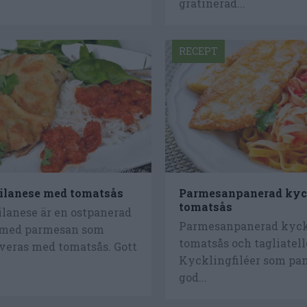
gratinerad...
RECEPT
ilanese med tomatsås
Parmesanpanerad kyc
tomatsås
ilanese är en ostpanerad
Parmesanpanerad kyc
 med parmesan som
tomatsås och tagliatell
veras med tomatsås. Gott
Kycklingfiléer som pan
god...