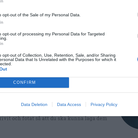
In
Vardag
Snabblagat
o opt-out of the Sale of my Personal Data.
In
to opt-out of processing my Personal Data for Targeted
Medel:
3.2
(
10
röster)
ing.
In
o opt-out of Collection, Use, Retention, Sale, and/or Sharing
ersonal Data that Is Unrelated with the Purposes for which it
lected.
Out
CONFIRM
ltidsvetenskap från restauranghögskolan i
Data Deletion
Data Access
Privacy Policy
tals olika recept för alla smaker - noviser
ivit och fotat så att du ska kunna laga dem