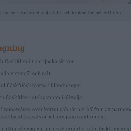
esan serverad med tagliatelle och kruksallad och bifftomat.
lagning
r fläskfilén i 1 cm tjocka skivor.
nda vetemjöl och salt.
d fläskfiléskivorna i blandningen.
n fläskfilén i stekpannan i olivolja.
l tomatsåsen över köttet och rör ner hälften av parmen
lsätt basilika, salvia och oregano samt rör om.
 puttra på svag värme i ca 5 minuter tills fläskfilén är 