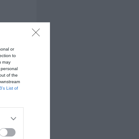
sonal or
ection to
ou may
 personal
out of the
 downstream
B’s List of