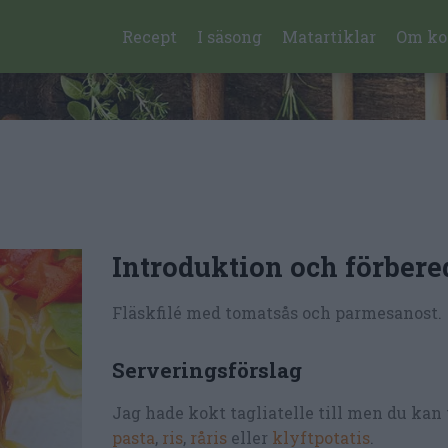
Recept
I säsong
Matartiklar
Om ko
Introduktion och förbere
Fläskfilé med tomatsås och parmesanost.
Serveringsförslag
Jag hade kokt tagliatelle till men du kan
pasta
,
ris
,
råris
eller
klyftpotatis
.