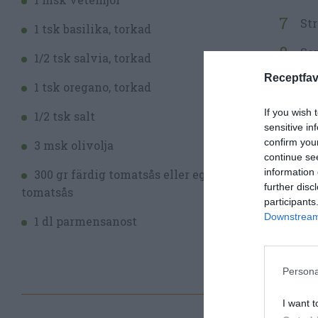
Str
1 tsk basilika, torkad
Ser
1/2 tsk salvia, torkad
Receptfav
1 tsk oregano, torkad
If you wish 
1/2 tsk salt
sensitive in
confirm you
3 msk olivolja
continue se
information 
300 gr färdig tomatsås eller egen
further disc
tomatsås
participants
Downstream 
1 dl parmensanost
Persona
I want t