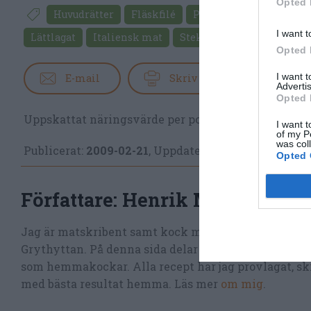
Opted 
Huvudrätter
Fläskfilé
Parmesan
Tomater
I want t
Lättlagat
Italiensk mat
Stekt mat
Opted 
I want 
E-mail
Skriv ut
Advertis
Opted 
Uppskattat näringsvärde per portion:
526 kcal
I want t
of my P
was col
Publicerat:
2009-02-21
,
Uppdaterat:
2020-04-29
Opted 
Författare:
Henrik Mattsson
Jag är matskribent samt kock med en fil. kand i Må
Grythyttan. På denna sida delar jag med mig av tusen
som hemmakockar. Alla recept har jag provlagat, skr
med bästa resultat hemma. Läs mer
om mig
.