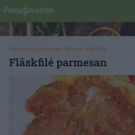
Startsida
›
Kategorier
›
Råvara
›
Fläskfilé
Fläskfilé parmesan