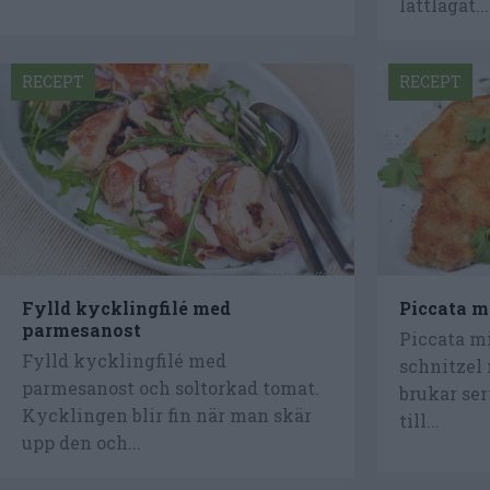
lättlagat...
RECEPT
RECEPT
Fylld kycklingfilé med
Piccata m
parmesanost
Piccata m
Fylld kycklingfilé med
schnitzel
parmesanost och soltorkad tomat.
brukar ser
Kycklingen blir fin när man skär
till...
upp den och...