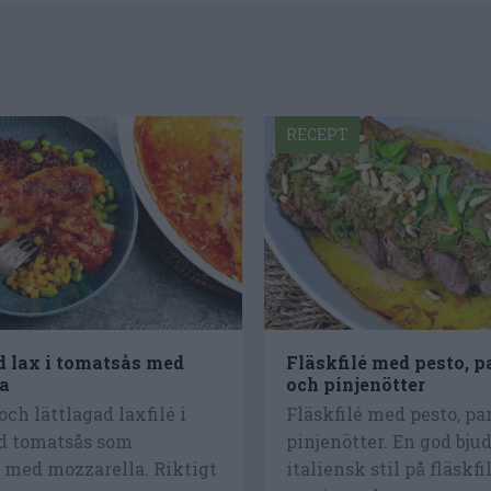
RECEPT
d lax i tomatsås med
Fläskfilé med pesto, 
a
och pinjenötter
och lättlagad laxfilé i
Fläskfilé med pesto, p
d tomatsås som
pinjenötter. En god bjud
 med mozzarella. Riktigt
italiensk stil på fläskfi