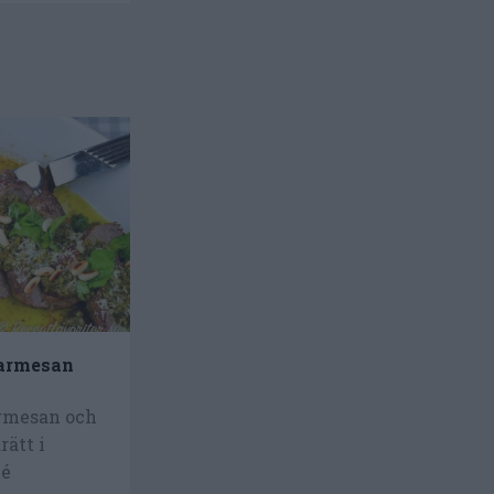
parmesan
armesan och
rätt i
lé