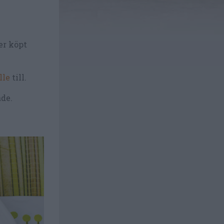
er köpt
lle
till.
ade.