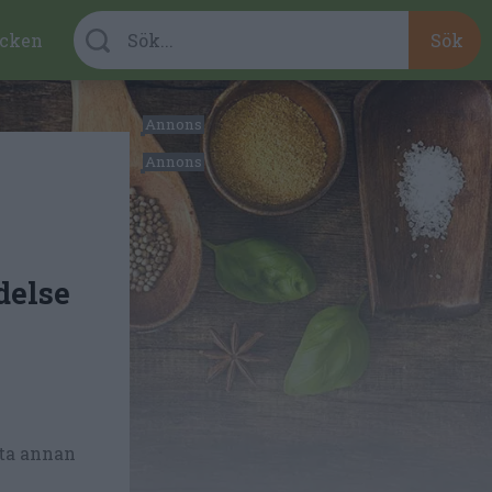
cken
delse
 ta annan