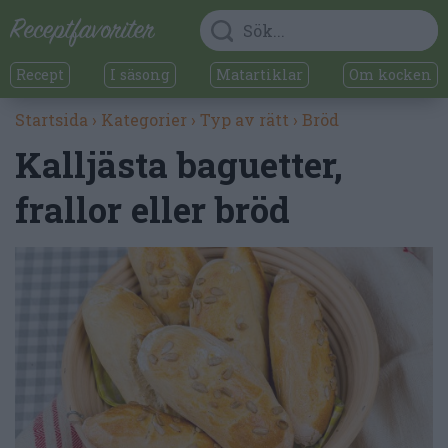
Recept
I säsong
Matartiklar
Om kocken
Startsida
›
Kategorier
›
Typ av rätt
›
Bröd
Kalljästa baguetter,
frallor eller bröd