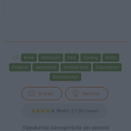
Bröd
Vetemjöl
Fest
Vardag
Buffé
Frukost
Avancerat
Svensk mat
Ugnsrätter
Grundrecept
E-mail
Skriv ut
Medel:
3.7
(
30
röster)
Uppskattat näringsvärde per portion: