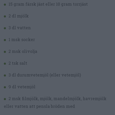
15 gram färsk jäst eller 10 gram torrjäst
2 dl mjölk
3 dl vatten
1 msk socker
2 msk olivolja
2 tsk salt
3 dl durumvetemjöl (eller vetemjöl)
9 dl vetemjöl
2 msk filmjölk, mjölk, mandelmjölk, havremjölk
eller vatten att pensla bröden med