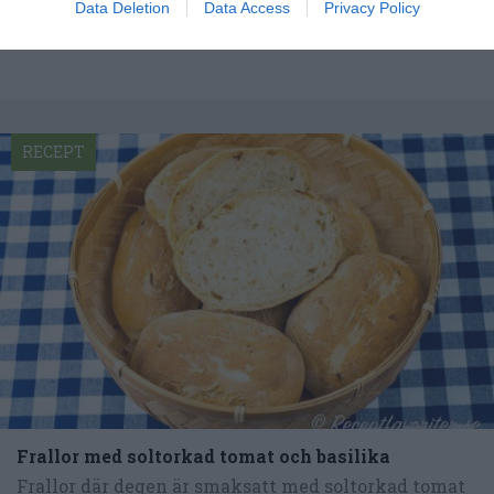
Data Deletion
Data Access
Privacy Policy
RECEPT
Frallor med soltorkad tomat och basilika
Frallor där degen är smaksatt med soltorkad tomat