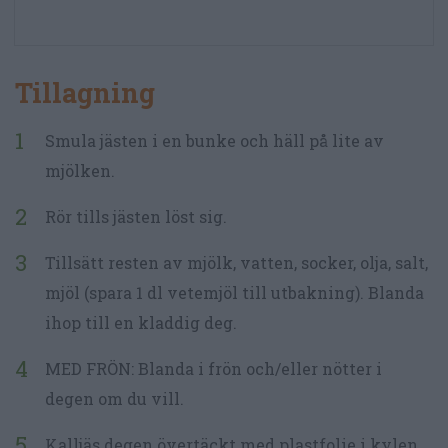
Tillagning
Smula jästen i en bunke och häll på lite av
mjölken.
Rör tills jästen löst sig.
Tillsätt resten av mjölk, vatten, socker, olja, salt,
mjöl (spara 1 dl vetemjöl till utbakning). Blanda
ihop till en kladdig deg.
MED FRÖN: Blanda i frön och/eller nötter i
degen om du vill.
Kalljäs degen övertäckt med plastfolie i kylen