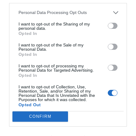
third parties.
Tillbehör och liknande:
Personal Data Processing Opt Outs
I want to opt-out of the Sharing of my
personal data.
RECEPT
Opted In
I want to opt-out of the Sale of my
Personal Data.
Opted In
I want to opt-out of processing my
Personal Data for Targeted Advertising.
Opted In
I want to opt-out of Collection, Use,
Retention, Sale, and/or Sharing of my
Personal Data that Is Unrelated with the
Purposes for which it was collected.
Opted Out
Enkla frallor
CONFIRM
Baka enkla ljusa frallor av vetemjöl, jäst, vatten, salt
och lite olivolja. Serveringsförslag Goda till...