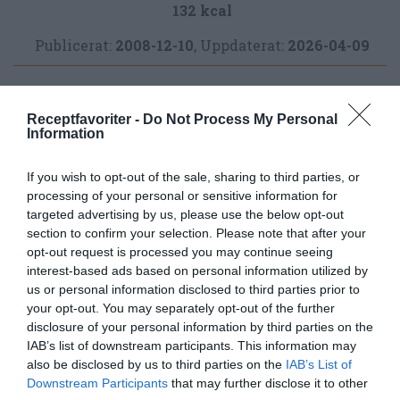
132 kcal
Publicerat:
2008-12-10
,
Uppdaterat:
2026-04-09
Författare:
Henrik
Receptfavoriter -
Do Not Process My Personal
Mattsson
Information
If you wish to opt-out of the sale, sharing to third parties, or
Jag är matskribent samt kock
processing of your personal or sensitive information for
med en fil. kand i
targeted advertising by us, please use the below opt-out
Måltidsvetenskap från
section to confirm your selection. Please note that after your
restauranghögskolan i Grythyttan. På denna sida
opt-out request is processed you may continue seeing
delar jag med mig av tusentals olika recept för alla
interest-based ads based on personal information utilized by
smaker - noviser som hemmakockar. Alla recept
us or personal information disclosed to third parties prior to
har jag provlagat, skrivit och fotat så att du ska
your opt-out. You may separately opt-out of the further
disclosure of your personal information by third parties on the
kunna laga dem med bästa resultat hemma. Läs mer
IAB’s list of downstream participants. This information may
om mig
.
also be disclosed by us to third parties on the
IAB’s List of
Downstream Participants
that may further disclose it to other