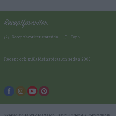
Receptfavoriter startsida
Topp
Recept och måltidsinspiration sedan 2003.
Skapad av Henrik Mattsson,
Flavourrider AB
, Copyright ©