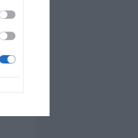
Lägg hackade citroner, vatten och syltsocker i en
gg all