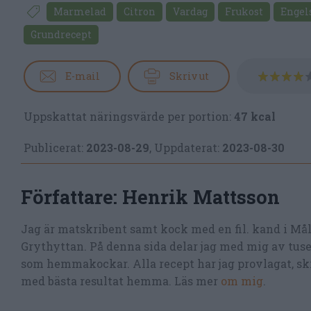
Marmelad
Citron
Vardag
Frukost
Engel
Grundrecept
E-mail
Skriv ut
Uppskattat näringsvärde per portion:
47 kcal
Publicerat:
2023-08-29
,
Uppdaterat:
2023-08-30
Författare:
Henrik Mattsson
Jag är matskribent samt kock med en fil. kand i Må
Grythyttan. På denna sida delar jag med mig av tusen
som hemmakockar. Alla recept har jag provlagat, skr
med bästa resultat hemma. Läs mer
om mig
.