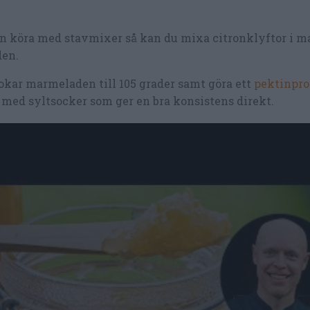
dan köra med stavmixer så kan du mixa citronklyftor i m
den.
okar marmeladen till 105 grader samt göra ett
pektinpr
r med syltsocker som ger en bra konsistens direkt.