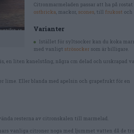
Citronmarmeladen passar att ha på rostat b
ostbricka
, mackor,
scones
, till
frukost
och 
Varianter
Istället för syltsocker kan du koka ma
med vanligt
strösocker
som är billigare.
s, en liten kanelstång, några cm delad och urskrapad v
er lime. Eller blanda med apelsin och grapefrukt för en
vända resterna av citronskalen till marmelad.
nnars vanliga citroner noga med ljummet vatten då de tro