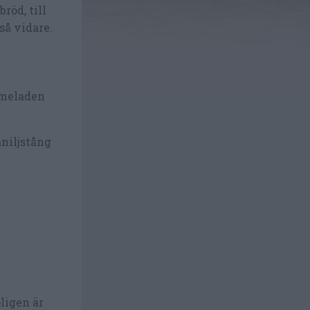
röd, till
så vidare.
rmeladen
aniljstång
ligen är