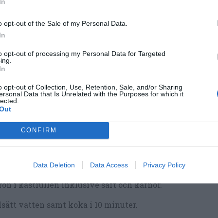
In
o opt-out of the Sale of my Personal Data.
In
to opt-out of processing my Personal Data for Targeted
ker.
ing.
In
o opt-out of Collection, Use, Retention, Sale, and/or Sharing
ersonal Data that Is Unrelated with the Purposes for which it
lected.
lagning
Out
CONFIRM
lj och skrubba citronerna.
r bort blomfästet och ev. fula delar.
Data Deletion
Data Access
Privacy Policy
a dem i halvor och sedan klyftor. Strimla i små bitar. Lä
ron i kastrullen inklusive saft och kärnor.
lsätt vatten samt koka i 10 minuter.