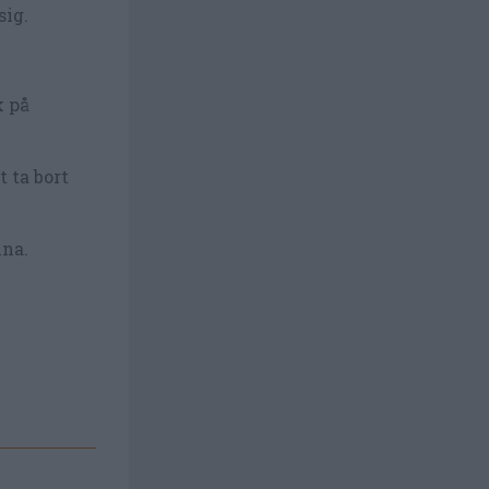
sig.
k på
 ta bort
lna.