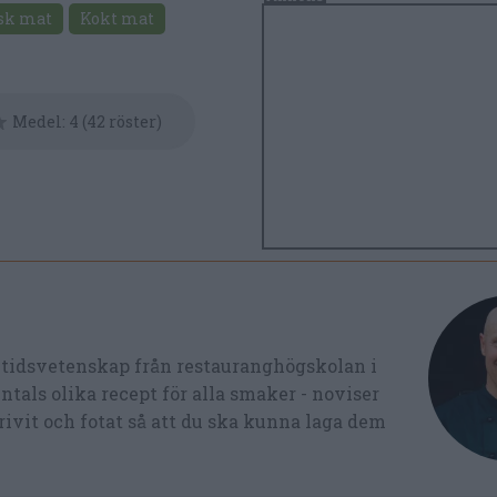
sk mat
Kokt mat
Medel:
4
(
42
röster)
ltidsvetenskap från restauranghögskolan i
tals olika recept för alla smaker - noviser
ivit och fotat så att du ska kunna laga dem