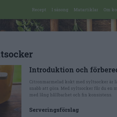
Recept
I säsong
Matartiklar
Om ko
tsocker
Introduktion och förbere
Citronmarmelad kokt med syltsocker är l
snabb att göra. Med syltsocker får du en
med lång hållbarhet och fin konsistens.
Serveringsförslag