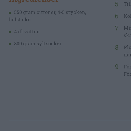
Til
550 gram citroner, 4-5 stycken,
Kok
helst eko
Mi
4 dl vatten
ska
800 gram syltsocker
Plo
nä
För
För