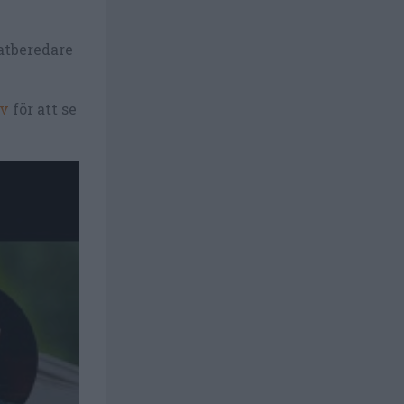
atberedare
ov
för att se