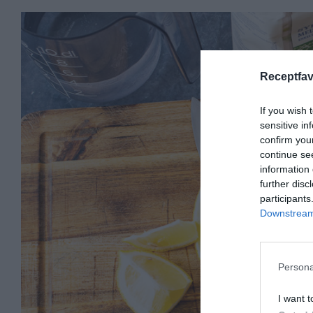
Receptfav
If you wish 
sensitive in
confirm you
continue se
information 
further disc
participants
Downstream 
Persona
I want t