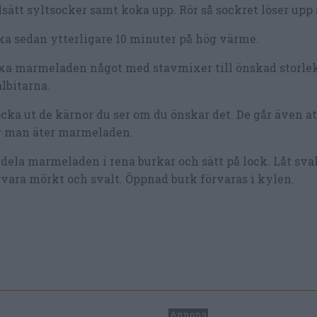
lsätt syltsocker samt koka upp. Rör så sockret löser upp 
a sedan ytterligare 10 minuter på hög värme.
xa marmeladen något med stavmixer till önskad storle
lbitarna.
cka ut de kärnor du ser om du önskar det. De går även att
r man äter marmeladen.
dela marmeladen i rena burkar och sätt på lock. Låt sva
vara mörkt och svalt. Öppnad burk förvaras i kylen.