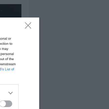
sonal or
ection to
ou may
 personal
out of the
 downstream
B’s List of