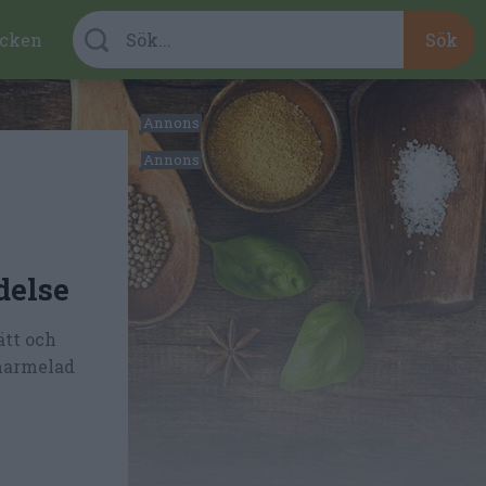
cken
delse
ätt och
 marmelad