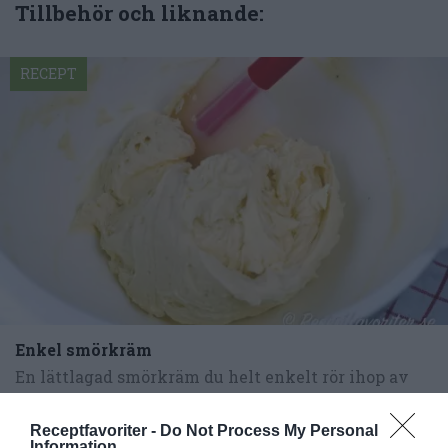
Tillbehör och liknande:
RECEPT
Enkel smörkräm
En lättlagad smörkräm du helt enkelt rör ihop av
mjukt smör, socker, vaniljsocker och en äggula...
Receptfavoriter -
Do Not Process My Personal
Information