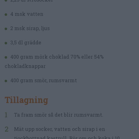
4 msk vatten
2 msk sirap, ljus
3,5 dl grädde
400 gram mörk choklad 70% eller 54%
chokladknappar
400 gram smör, rumsvarmt
Tillagning
Ta fram smör så det blir rumsvarmt.
Mät upp socker, vatten och sirap i en
tjockbottnad kastrull. Rör om och koka i 10