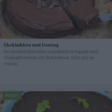
Chokladtårta med frosting
En chokladtårta eller cupcaketårta toppad med
chokladfrosting och Dumlekross. Eller gör en
vanlig...
RECEPT