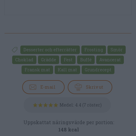
Desserter och efterrätter
Frosting
Smör
Choklad
Grädde
Fest
Buffé
Avancerat
Fransk mat
Kall mat
Grundrecept
E-mail
Skriv ut
Medel:
4.4
(
7
röster)
Uppskattat näringsvärde per portion:
148 kcal