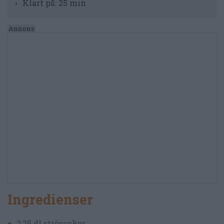
Klart på:
25 min
Ingredienser
2,25 dl strösocker