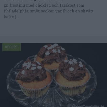
En frosting med choklad och färskost som
Philadelphia, smör, socker, vanilj och en skvätt
kaffe (...
RECEPT