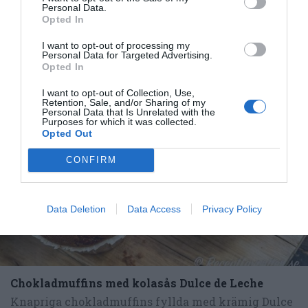
till...
Personal Data.
Opted In
I want to opt-out of processing my
Personal Data for Targeted Advertising.
Opted In
RECEPT
I want to opt-out of Collection, Use,
Retention, Sale, and/or Sharing of my
Personal Data that Is Unrelated with the
Purposes for which it was collected.
Opted Out
CONFIRM
Data Deletion
Data Access
Privacy Policy
Chokladmuffins med kolasås Dulce de Leche
Knapriga chokladmuffins fyllda med krämig Dulce