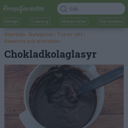
Recept
I säsong
Matartiklar
Om kocken
Startsida
›
Kategorier
›
Typ av rätt
›
Desserter och efterrätter
Chokladkolaglasyr