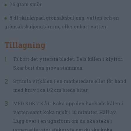
75 gram smör
5 dl skinkspad, grönsaksbuljong, vatten och en
grönsaksbuljongtärning eller enbart vatten
Tillagning
Ta bort det yttersta bladet. Dela kålen i klyftor.
Skär bort den grova stammen.
Strimla vitkålen i en matberedare eller för hand
med kniv i ca 1/2 cm breda bitar.
MED KOKT KÅL: Koka upp den hackade kålen i
vatten samt koka mjuk i 10 minuter. Häll av.
Lägg över i en ugnsform om du ska steka i
ugnen eller stor stekgryta om du ska koka