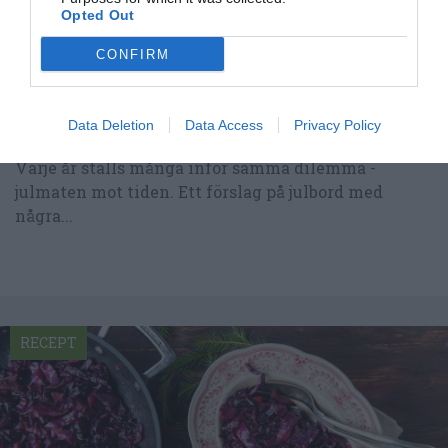
Opted Out
CONFIRM
Data Deletion
Data Access
Privacy Policy
Alla recept du behöver till julbordet
Varje år ställs många inför samma dilemma -
julmaten mot tiden. Ett förslag på julbord med
några...
RECEPT