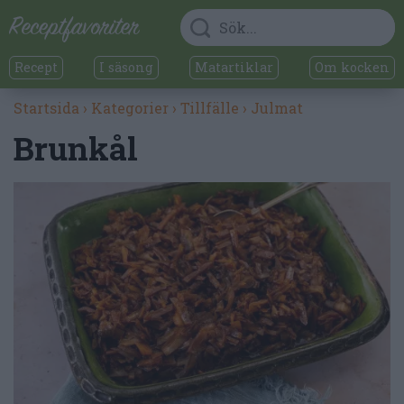
Recept
I säsong
Matartiklar
Om kocken
Startsida
›
Kategorier
›
Tillfälle
›
Julmat
Brunkål