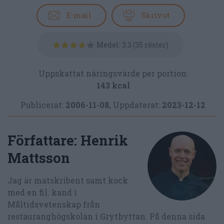
E-mail
Skriv ut
Medel:
3.3
(
35
röster)
Uppskattat näringsvärde per portion:
143 kcal
Publicerat:
2006-11-08
,
Uppdaterat:
2023-12-12
Författare:
Henrik
Mattsson
Jag är matskribent samt kock
med en fil. kand i
Måltidsvetenskap från
restauranghögskolan i Grythyttan. På denna sida