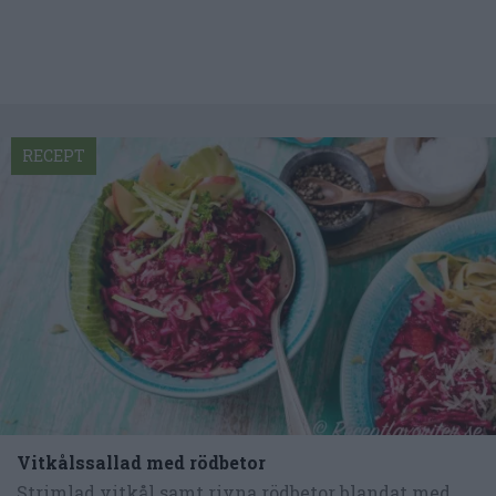
RECEPT
Vitkålssallad med rödbetor
Strimlad vitkål samt rivna rödbetor blandat med