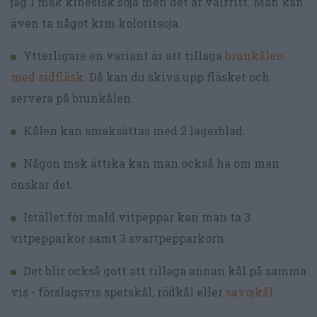
jag 1 msk kinesisk soja men det är valfritt. Man kan
även ta något krm koloritsoja.
Ytterligare en variant är att tillaga
brunkålen
med sidfläsk
. Då kan du skiva upp fläsket och
servera på brunkålen.
Kålen kan smaksättas med 2 lagerblad.
Någon msk ättika kan man också ha om man
önskar det.
Istället för mald vitpeppar kan man ta 3
vitpepparkor samt 3 svartpepparkorn.
Det blir också gott att tillaga annan kål på samma
vis - förslagsvis spetskål, rödkål eller
savojkål
.