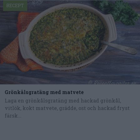
RECEPT
Grönkålsgratäng med matvete
Laga en grönkålsgratäng med hackad grönkål,
vitlök, kokt matvete, grädde, ost och hackad fryst
färsk...