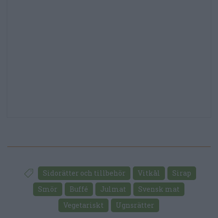
Sidorätter och tillbehör
Vitkål
Sirap
Smör
Buffé
Julmat
Svensk mat
Vegetariskt
Ugnsrätter