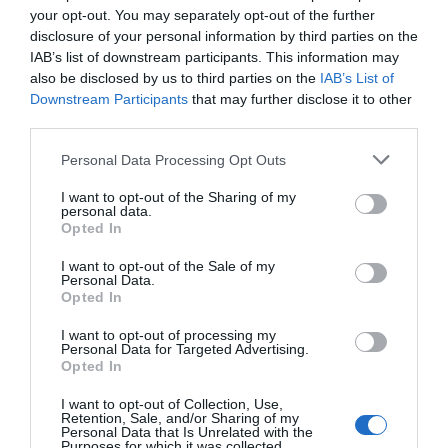
your opt-out. You may separately opt-out of the further
disclosure of your personal information by third parties on the
IAB’s list of downstream participants. This information may
also be disclosed by us to third parties on the
IAB’s List of
Downstream Participants
that may further disclose it to other
third parties.
Brunkål med savojkål
Brunkål med savojkål är en god variant på den
Personal Data Processing Opt Outs
klassiska brunkålen med vitkål . Strimlad savojkål
som...
I want to opt-out of the Sharing of my
personal data.
Opted In
I want to opt-out of the Sale of my
Personal Data.
Opted In
I want to opt-out of processing my
Personal Data for Targeted Advertising.
Opted In
I want to opt-out of Collection, Use,
Retention, Sale, and/or Sharing of my
Personal Data that Is Unrelated with the
Purposes for which it was collected.