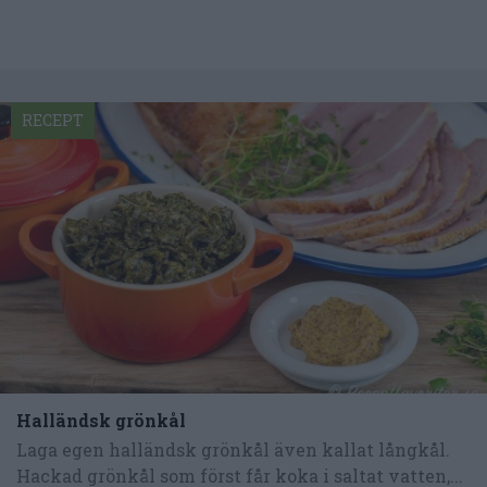
RECEPT
Halländsk grönkål
Laga egen halländsk grönkål även kallat långkål.
Hackad grönkål som först får koka i saltat vatten,...