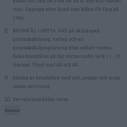
kålen fått färg på ytan tar du ut den och vänder
runt. Upprepa efter hand som kålen får färg på
ytan.
BRUNKÅL I GRYTA: Häll på skinkspad,
grönsaksbuljong, vatten och en
grönsaksbuljongtärning eller enbart vatten.
Koka brunkålen på låg värme under lock i 1 - 1,5
timmar. Vänd runt då och då.
Smaka av brunkålen med salt, peppar och sirap
innan servering.
Servera brunkålen varm.