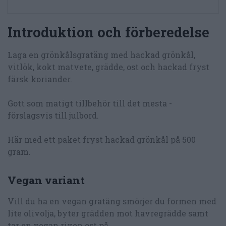
Introduktion och förberedelse
Laga en grönkålsgratäng med hackad grönkål,
vitlök, kokt matvete, grädde, ost och hackad fryst
färsk koriander.
Gott som matigt tillbehör till det mesta -
förslagsvis till julbord.
Här med ett paket fryst hackad grönkål på 500
gram.
Vegan variant
Vill du ha en vegan gratäng smörjer du formen med
lite olivolja, byter grädden mot havregrädde samt
tar en vegan riven ost på.