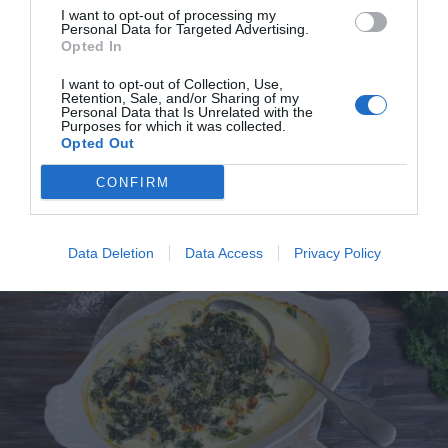
delar jag med mig av tusentals olika recept för alla
I want to opt-out of processing my
Personal Data for Targeted Advertising.
smaker - noviser som hemmakockar. Alla recept
Opted In
har jag provlagat, skrivit och fotat så att du ska
I want to opt-out of Collection, Use,
kunna laga dem med bästa resultat hemma. Läs mer
Retention, Sale, and/or Sharing of my
om mig
.
Personal Data that Is Unrelated with the
Purposes for which it was collected.
Opted Out
CONFIRM
Tillbehör och liknande:
Data Deletion
Data Access
Privacy Policy
RECEPT