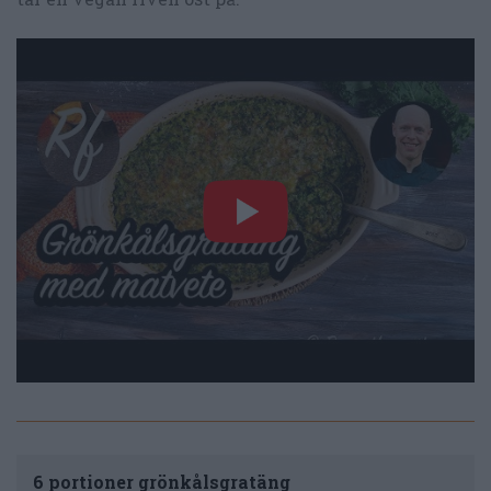
6 portioner grönkålsgratäng