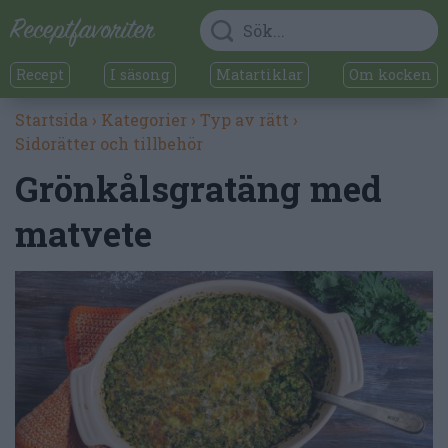
Recept
I säsong
Matartiklar
Om kocken
Startsida
›
Kategorier
›
Typ av rätt
›
Sidorätter och tillbehör
Grönkålsgratäng med
matvete