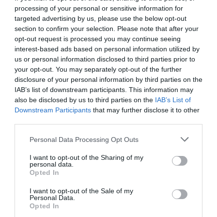
processing of your personal or sensitive information for
E-mail
Skriv ut
targeted advertising by us, please use the below opt-out
section to confirm your selection. Please note that after your
opt-out request is processed you may continue seeing
Medel:
4
(
11
röster)
interest-based ads based on personal information utilized by
us or personal information disclosed to third parties prior to
your opt-out. You may separately opt-out of the further
Uppskattat näringsvärde per portion:
disclosure of your personal information by third parties on the
154 kcal
IAB’s list of downstream participants. This information may
also be disclosed by us to third parties on the
IAB’s List of
Publicerat:
2020-01-17
,
Uppdaterat:
2025-12-05
Downstream Participants
that may further disclose it to other
third parties.
Författare:
Henrik
Personal Data Processing Opt Outs
Mattsson
I want to opt-out of the Sharing of my
personal data.
Opted In
Jag är matskribent samt kock
med en fil. kand i
I want to opt-out of the Sale of my
Personal Data.
Måltidsvetenskap från
Opted In
restauranghögskolan i Grythyttan. På denna sida