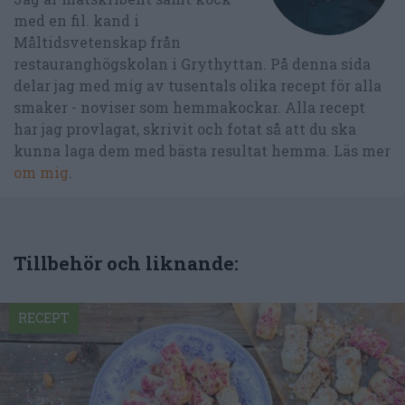
med en fil. kand i
Måltidsvetenskap från
restauranghögskolan i Grythyttan. På denna sida
delar jag med mig av tusentals olika recept för alla
smaker - noviser som hemmakockar. Alla recept
har jag provlagat, skrivit och fotat så att du ska
kunna laga dem med bästa resultat hemma. Läs mer
om mig
.
Tillbehör och liknande:
RECEPT