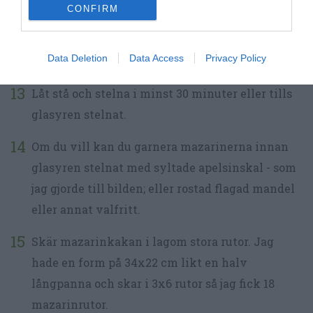
CONFIRM
Klicka och bred ut bred ut glasyren i ett jämnt
lager. Glasyren flyter sedan ut och blir jämn och
Data Deletion
Data Access
Privacy Policy
fin.
Låt stå och stelna i minst 30 minuter eller tills
glasyren stelnat.
Om du vill kan du garnera mazarinerna innan
glasyren stelnat med syltade apelsinskal - som
jag gjorde till bilden; eller rostad flagad mandel
eller annat valfritt.
Skär mazarinkakan i lagom stora rutor. Jag
hade en form på 34x22 cm likt en halv
långpanna och skar i 3x6 rutor så jag fick 18
mazarinrutor.