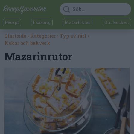
Recept
I säsong
Matartiklar
Om kocken
Startsida
›
Kategorier
›
Typ av rätt
›
Kakor och bakverk
Mazarinrutor