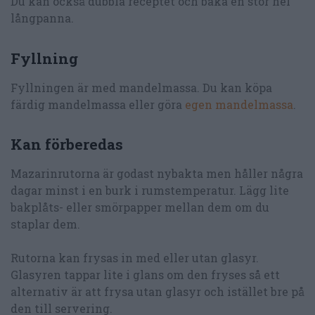
Du kan också dubbla receptet och baka en stor hel
långpanna.
Fyllning
Fyllningen är med mandelmassa. Du kan köpa
färdig mandelmassa eller göra
egen mandelmassa
.
Kan förberedas
Mazarinrutorna är godast nybakta men håller några
dagar minst i en burk i rumstemperatur. Lägg lite
bakplåts- eller smörpapper mellan dem om du
staplar dem.
Rutorna kan frysas in med eller utan glasyr.
Glasyren tappar lite i glans om den fryses så ett
alternativ är att frysa utan glasyr och istället bre på
den till servering.