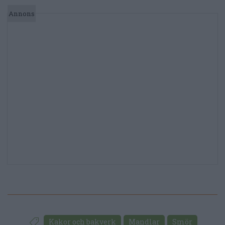
Kakor och bakverk
Mandlar
Smör