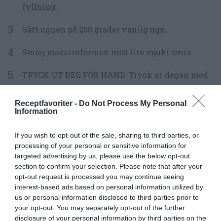
fyllning.
Sätt ugnen på 200 grader vanlig ugn.
Smörj mazarinformen med lite mjukt smör.
TRYCK UT DEG FÖR HAND: Tryck ut degen med
mjölad tumme tunt längs med botten och upp
längs kanterna i formen.
Receptfavoriter -
Do Not Process My Personal
Information
MED KAVEL: Kavla ut mördegen på mjölat
If you wish to opt-out of the sale, sharing to third parties, or
bakbord till ca 3 mm tjocklek och klä formen
processing of your personal or sensitive information for
med deg. Tips är att först kavla ut degen till en
targeted advertising by us, please use the below opt-out
section to confirm your selection. Please note that after your
rektangel som passar långpannan, sedan rulla
opt-out request is processed you may continue seeing
upp degen på kaveln och sedan lyfta samt rulla
interest-based ads based on personal information utilized by
us or personal information disclosed to third parties prior to
över degen i formen. Skär av deg längs
your opt-out. You may separately opt-out of the further
kanterna längst upp.
disclosure of your personal information by third parties on the