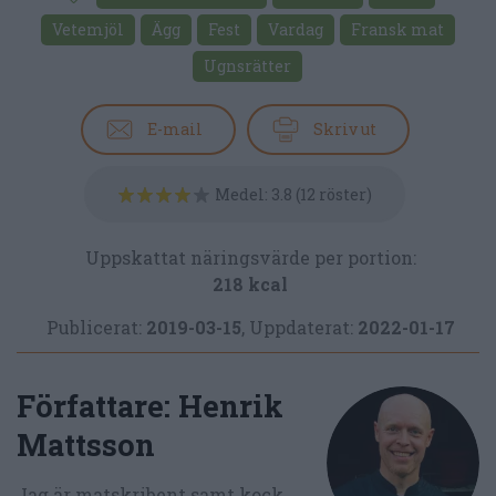
Vetemjöl
Ägg
Fest
Vardag
Fransk mat
Ugnsrätter
E-mail
Skriv ut
Medel:
3.8
(
12
röster)
Uppskattat näringsvärde per portion:
218 kcal
Publicerat:
2019-03-15
,
Uppdaterat:
2022-01-17
Författare:
Henrik
Mattsson
Jag är matskribent samt kock