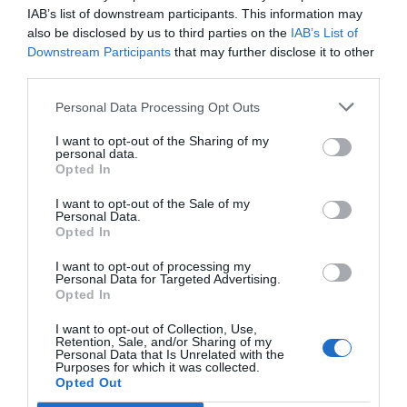
IAB’s list of downstream participants. This information may
Fördela sedan mandelsmeten/mazarinmassan i
also be disclosed by us to third parties on the
IAB’s List of
Downstream Participants
that may further disclose it to other
formarna. Bred ut den i ett jämnt lager.
third parties.
Grädda mazarinkakan i mitten av ugnen i ca 20
Personal Data Processing Opt Outs
minuter i nedre delen av ugnen. Täck
I want to opt-out of the Sharing of my
eventuellt över mot slutet med lite
personal data.
Opted In
bakplåtspapper om det börjar bli för mörkt på
I want to opt-out of the Sale of my
ytan. Botten ska bli gräddad och ljust brun men
Personal Data.
Opted In
utan att toppen och kanter bränns.
I want to opt-out of processing my
Ta ut och låt svalna helt i formen.
Personal Data for Targeted Advertising.
Opted In
GARNERING: När mazarinkakan svalnat helt
I want to opt-out of Collection, Use,
Retention, Sale, and/or Sharing of my
kan du glasera den med sockerglasyr.
Personal Data that Is Unrelated with the
Purposes for which it was collected.
Opted Out
Rör ihop florsocker och vatten till en glasyr.