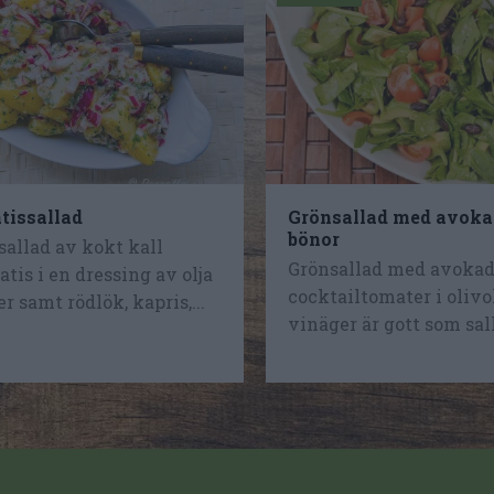
tissallad
Grönsallad med avoka
bönor
sallad av kokt kall
Grönsallad med avokad
atis i en dressing av olja
cocktailtomater i olivo
r samt rödlök, kapris,...
vinäger är gott som salla