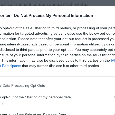
 av vattnet och låt dem ånga av och svalna.
nda potatis med majonnäs, gräddfil eller matyoghurt (el
oriter -
Do Not Process My Personal Information
er tycke) och smaka av med salt och vitpeppar.
to opt-out of the sale, sharing to third parties, or processing of your per
lj och strimla purjolök och tillsätt den.
formation for targeted advertising by us, please use the below opt-out s
r selection. Please note that after your opt-out request is processed y
ris, hackad persilja eller gräslök passar också.
eing interest-based ads based on personal information utilized by us or
disclosed to third parties prior to your opt-out. You may separately opt-
vera rostiffen med potatissalladen, rostad lök och gärn
losure of your personal information by third parties on the IAB’s list of
nsallad eller babyspenat till samt lite halverade cockta
. This information may also be disclosed by us to third parties on the
IA
Participants
that may further disclose it to other third parties.
l Data Processing Opt Outs
o opt-out of the Sharing of my personal data.
onnäs
Vardag
In
er
o opt-out of the Sale of my Personal Data.