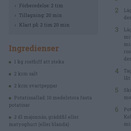
Förberedelse:
2 tim
Läg
Tillagning:
20 min
den
Klart på:
2 tim 20 min
Läg
mit
min
Ingredienser
ros
den
1 kg rostbiff att steka
Tag
2 krm salt
låt
2 krm svartpeppar
Skä
mot
Potatissallad: 10 medelstora fasta
potatisar
Pot
Kok
2 dl majonnäs, gräddfil eller
mi
matyoghurt (eller blanda)