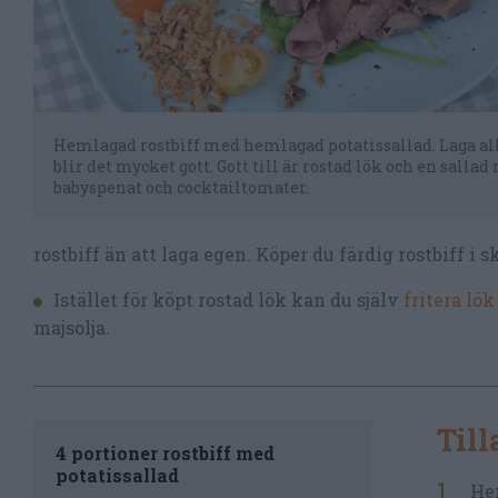
Hemlagad rostbiff med hemlagad potatissallad. Laga allt
blir det mycket gott. Gott till är rostad lök och en salla
babyspenat och cocktailtomater.
rostbiff än att laga egen. Köper du färdig rostbiff i 
Istället för köpt rostad lök kan du själv
fritera lök
majsolja.
Til
4 portioner rostbiff med
potatissallad
Hem