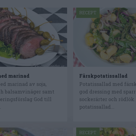
RECEPT
med marinad
Färskpotatissallad
ed marinad av soja,
Potatissallad med färsk
h balsamvinäger samt
god dressing med sparr
veringsförslag God till
sockerärter och rödlök.
.
potatissallad...
RECEPT