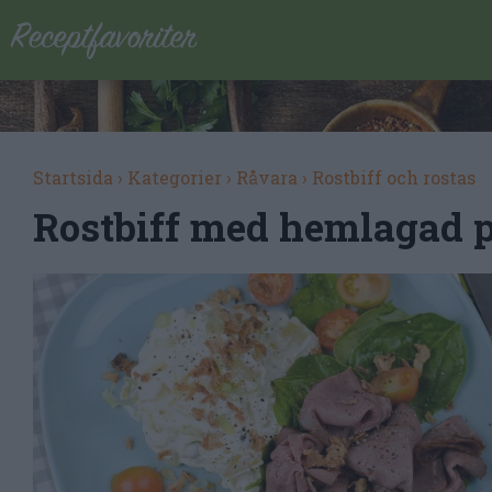
Startsida
›
Kategorier
›
Råvara
›
Rostbiff och rostas
Rostbiff med hemlagad p