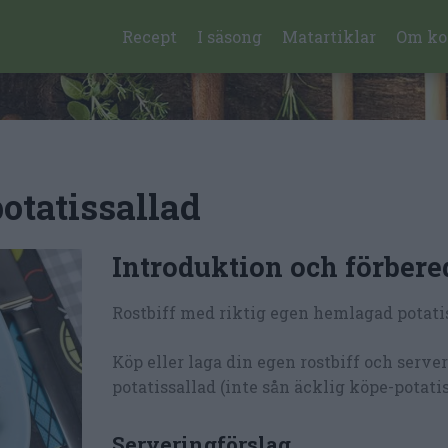
Recept
I säsong
Matartiklar
Om ko
otatissallad
Introduktion och förbere
Rostbiff med riktig egen hemlagad potatis
Köp eller laga din egen rostbiff och serv
potatissallad (inte sån äcklig köpe-potatis
Serveringförslag