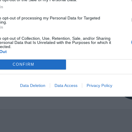
In
Medel:
4.2
(
19
röster)
to opt-out of processing my Personal Data for Targeted
ing.
In
o opt-out of Collection, Use, Retention, Sale, and/or Sharing
ersonal Data that Is Unrelated with the Purposes for which it
lected.
Out
CONFIRM
ltidsvetenskap från restauranghögskolan i
tals olika recept för alla smaker - noviser
Data Deletion
Data Access
Privacy Policy
ivit och fotat så att du ska kunna laga dem