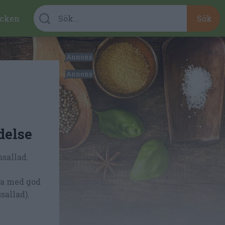
cken
delse
sallad.
era med god
sallad).