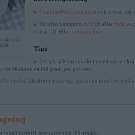
Tomatsallad
,
grönsallad
och rostad lök ä
Picklad hemgjord
syltlök
eller
pickles
också till. Eller
remouladsås
.
 själv så
d med
Tips
Det går såklart mycket snabbare att köp
skivor så räkna ca 140 gram per portion.
eller steka lökskivor knapriga panerade med lite mjöl o
lagning
lagad rostbiff: sätt ugnen på 150 grader.