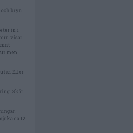
 och bryn
ter in i
tern visar
jämnt
atur men
uter. Eller
ring. Skär
ningar.
mjuka ca 12