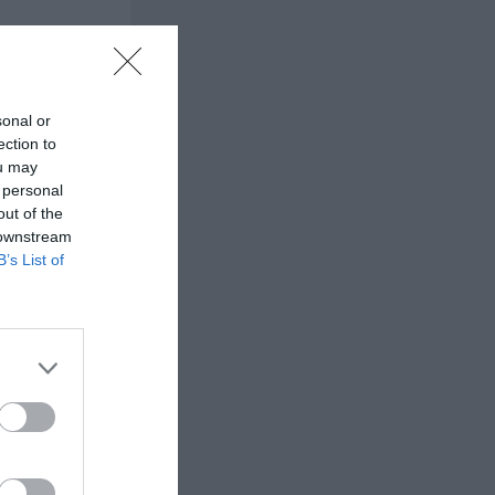
ler blanda
sonal or
ection to
ou may
 personal
out of the
a en
 downstream
iltomater.
B’s List of