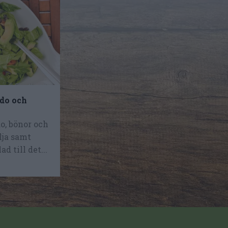
do och
o, bönor och
lja samt
d till det...