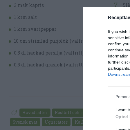
Slå
3 msk kapris
Bla
1 krm salt
Receptfav
eft
1 krm svartpeppar
If you wish 
Skö
sensitive in
10 cm strimlad purjolök (valfritt)
confirm you
Kap
continue se
0,5 dl hackad persilja (valfritt)
information 
Ser
further disc
0,5 dl hackad gräslök (valfritt)
grö
participants
Downstream 
Persona
I want t
Huvudrätter
Rostbiff och rostas
Potatis
Maj
Opted 
Svensk mat
Ugnsrätter
Kall mat
Potatissallad
I want t