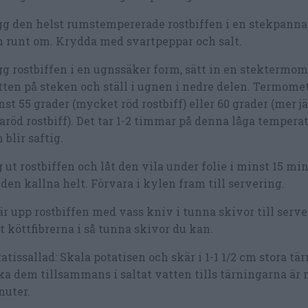
g den helst rumstempererade rostbiffen i en stekpanna
 runt om. Krydda med svartpeppar och salt.
g rostbiffen i en ugnssäker form, sätt in en stektermome
ten på steken och ställ i ugnen i nedre delen. Termome
st 55 grader (mycket röd rostbiff) eller 60 grader (mer 
aröd rostbiff). Det tar 1-2 timmar på denna låga temper
 blir saftig.
 ut rostbiffen och låt den vila under folie i minst 15 min
 den kallna helt. Förvara i kylen fram till servering.
r upp rostbiffen med vass kniv i tunna skivor till serve
 köttfibrerna i så tunna skivor du kan.
atissallad: Skala potatisen och skär i 1-1 1/2 cm stora tär
a dem tillsammans i saltat vatten tills tärningarna är 
nuter.