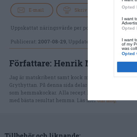
Opted 
E-mail
Skriv ut
I want 
Advertis
Uppskattat näringsvärde per portion:
339 kcal
Opted 
I want t
Publicerat:
2007-08-29
,
Uppdaterat:
2022-06-16
of my P
was col
Opted 
Författare:
Henrik Mattsson
Jag är matskribent samt kock med en fil. kand i Må
Grythyttan. På denna sida delar jag med mig av tusen
som hemmakockar. Alla recept har jag provlagat, skr
med bästa resultat hemma. Läs mer
om mig
.
Tillbehör och liknande: