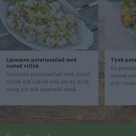
Ljummen potatissallad med
Tysk pota
rostad vitlök
En potatis
Ljummen potatissallad med rostad
tärnad pot
vitlök och rödlök som ger en mild,
och vinäge
nötig, söt och supergod smak...