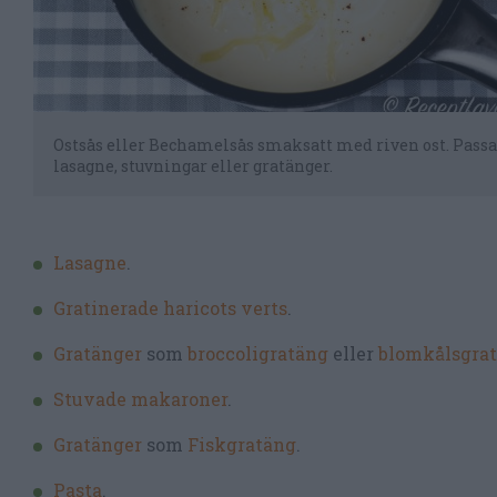
Ostsås eller Bechamelsås smaksatt med riven ost. Passar
lasagne, stuvningar eller gratänger.
Lasagne
.
Gratinerade haricots verts
.
Gratänger
som
broccoligratäng
eller
blomkålsgra
Stuvade makaroner
.
Gratänger
som
Fiskgratäng
.
Pasta
.