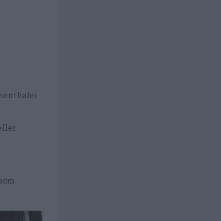
menthaler
eller
 som