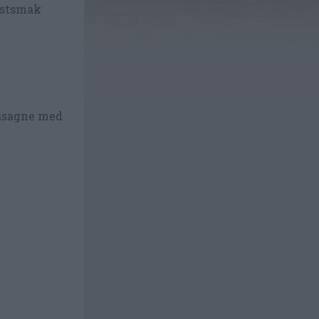
 ostsmak
lasagne med