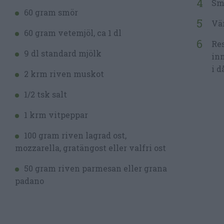
Sma
60 gram smör
Vän
60 gram vetemjöl, ca 1 dl
Res
9 dl standard mjölk
inn
i d
2 krm riven muskot
1/2 tsk salt
1 krm vitpeppar
100 gram riven lagrad ost,
mozzarella, gratängost eller valfri ost
50 gram riven parmesan eller grana
padano