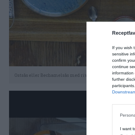
Receptfav
If you wish 
sensitive in
confirm you
continue se
information 
Ostsås eller Bechamelsås med riven parmesan och mozz
further disc
participants
Downstream 
Persona
I want t