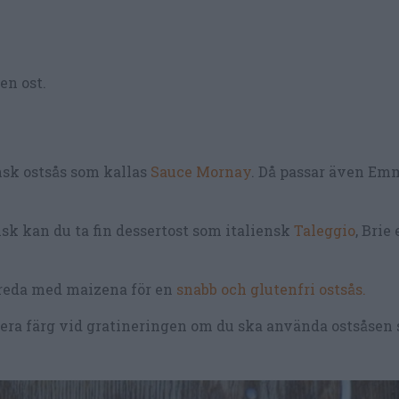
en ost.
ansk ostsås som kallas
Sauce Mornay
. Då passar även Em
 fisk kan du ta fin dessertost som italiensk
Taleggio
, Brie 
h reda med maizena för en
snabb och glutenfri ostsås.
n mera färg vid gratineringen om du ska använda ostsåsen