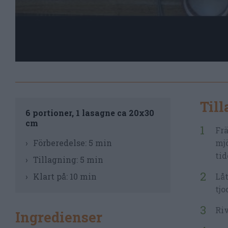
Til
6 portioner, 1 lasagne ca 20x30
cm
Frä
Förberedelse:
5 min
mjö
tid
Tillagning:
5 min
Klart på:
10 min
Låt
tjo
Riv
Ingredienser