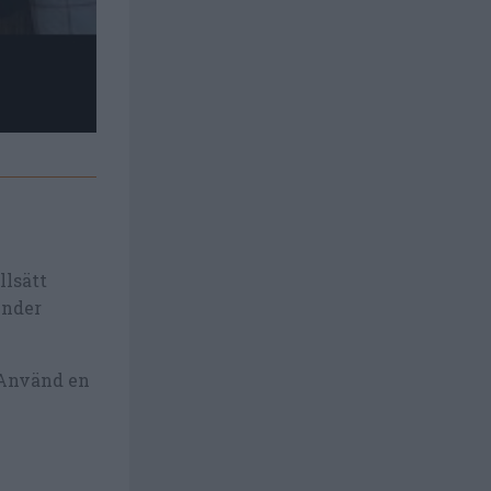
llsätt
under
 Använd en