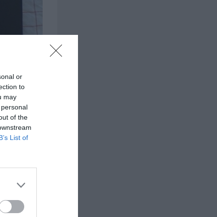
sonal or
ection to
ou may
 personal
out of the
 downstream
B’s List of