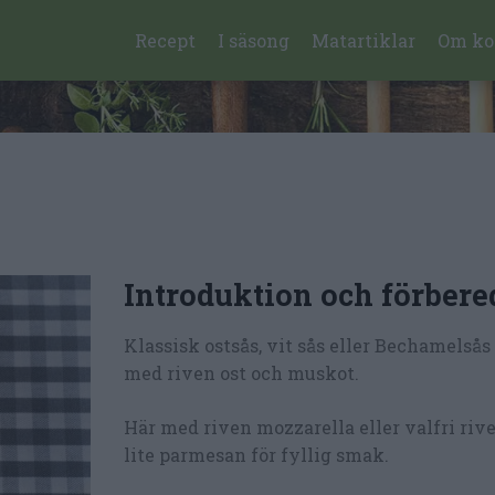
Recept
I säsong
Matartiklar
Om ko
Introduktion och förbere
Klassisk ostsås, vit sås eller Bechamelså
med riven ost och muskot.
Här med riven mozzarella eller valfri riv
lite parmesan för fyllig smak.