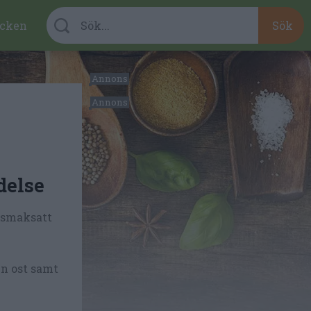
cken
delse
s smaksatt
en ost samt