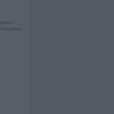
precis
rivna osten