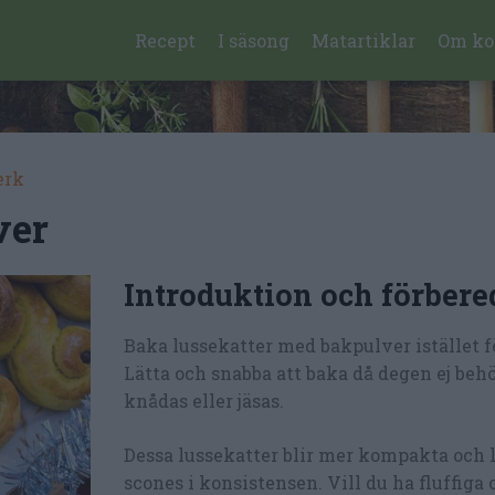
Recept
I säsong
Matartiklar
Om ko
erk
ver
Introduktion och förbere
Baka lussekatter med bakpulver istället fö
Lätta och snabba att baka då degen ej beh
knådas eller jäsas.
Dessa lussekatter blir mer kompakta och 
scones i konsistensen. Vill du ha fluffiga 