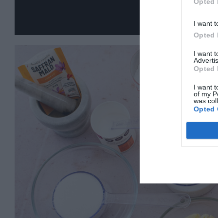
Opted 
I want t
Opted 
I want 
Advertis
Opted 
I want t
of my P
was col
Opted 