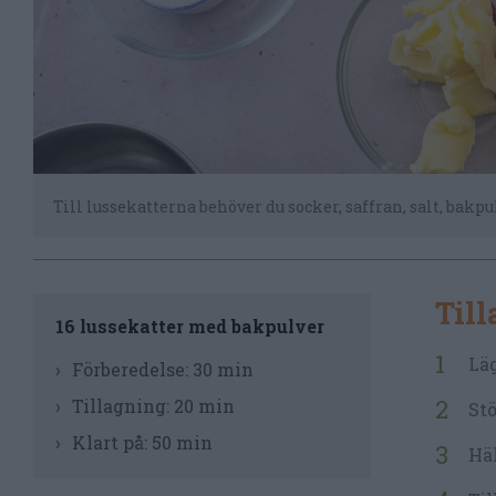
Till lussekatterna behöver du socker, saffran, salt, bakpu
Til
16 lussekatter med bakpulver
Läg
Förberedelse:
30 min
Tillagning:
20 min
Stö
Klart på:
50 min
Häl