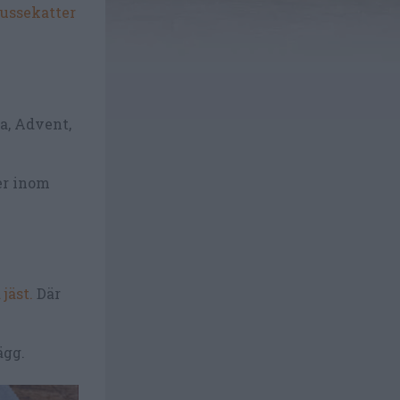
lussekatter
ia, Advent,
er inom
 jäst.
Där
ägg.