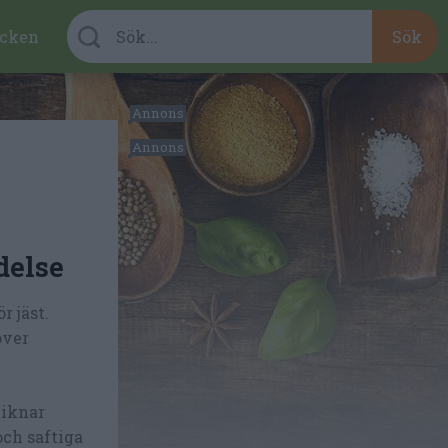
cken
delse
r jäst.
över
liknar
och saftiga