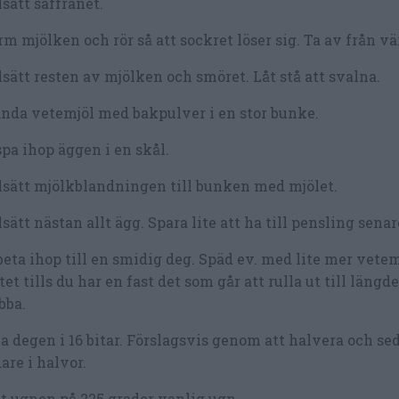
lsätt saffranet.
m mjölken och rör så att sockret löser sig. Ta av från v
lsätt resten av mjölken och smöret. Låt stå att svalna.
nda vetemjöl med bakpulver i en stor bunke.
pa ihop äggen i en skål.
lsätt mjölkblandningen till bunken med mjölet.
lsätt nästan allt ägg. Spara lite att ha till pensling senar
eta ihop till en smidig deg. Späd ev. med lite mer vete
tet tills du har en fast det som går att rulla ut till längd
bba.
a degen i 16 bitar. Förslagsvis genom att halvera och se
are i halvor.
t ugnen på 225 grader vanlig ugn.