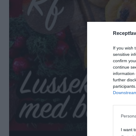
Receptfav
If you wish 
sensitive in
confirm you
continue se
information 
further disc
participants
Downstream 
Persona
I want t