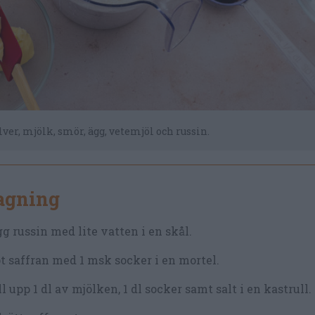
lver, mjölk, smör, ägg, vetemjöl och russin.
lagning
g russin med lite vatten i en skål.
t saffran med 1 msk socker i en mortel.
l upp 1 dl av mjölken, 1 dl socker samt salt i en kastrull.