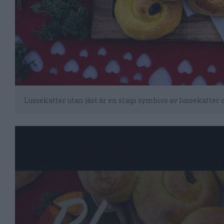
Lussekatter utan jäst är en slags symbios av lussekatter 