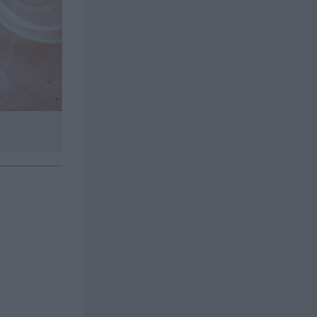
Lägg russin i blöt. Mortla saffran med en msk so