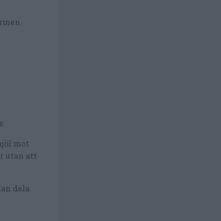
ärmen.
e.
mjöl mot
er utan att
dan dela