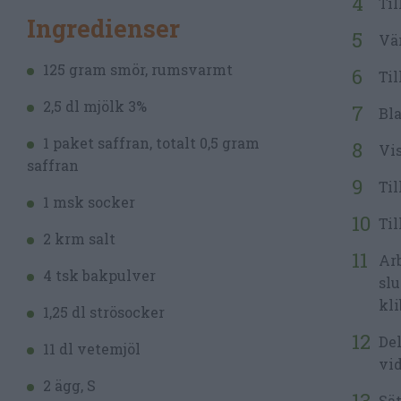
Til
Ingredienser
Vär
125 gram smör, rumsvarmt
Til
2,5 dl mjölk 3%
Bla
1 paket saffran, totalt 0,5 gram
Vis
saffran
Til
1 msk socker
Til
2 krm salt
Arb
4 tsk bakpulver
slu
kli
1,25 dl strösocker
Del
11 dl vetemjöl
vid
2 ägg, S
Sät