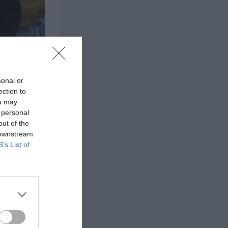
sonal or
ection to
ou may
 personal
out of the
 downstream
B’s List of