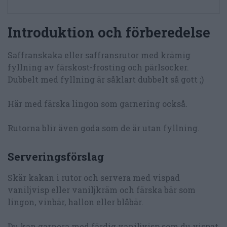
Introduktion och förberedelse
Saffranskaka eller saffransrutor med krämig
fyllning av färskost-frosting och pärlsocker.
Dubbelt med fyllning är såklart dubbelt så gott ;)
Här med färska lingon som garnering också.
Rutorna blir även goda som de är utan fyllning.
Serveringsförslag
Skär kakan i rutor och servera med vispad
vaniljvisp eller vaniljkräm och färska bär som
lingon, vinbär, hallon eller blåbär.
Du kan garnera med färdig vaniljvisp som du vispat