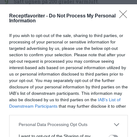
Sätt ugnen på 200 grader varmluft.
Låt jäsa i 30 minuter under bakduk.
Receptfavoriter -
Do Not Process My Personal
Information
Blanda under tiden färskosten med smör,
If you wish to opt-out of the sale, sharing to third parties, or
färskost, socker och vaniljsocker till en röra.
processing of your personal or sensitive information for
targeted advertising by us, please use the below opt-out
Mjöla din tumme och tryck ner 4x5 hål i ett
section to confirm your selection. Please note that after your
opt-out request is processed you may continue seeing
rutmönster (ett hål för varje ruta) och klicka
interest-based ads based on personal information utilized by
sedan ner en tsk av färskostblandningen i varje
us or personal information disclosed to third parties prior to
hål.
your opt-out. You may separately opt-out of the further
disclosure of your personal information by third parties on the
IAB’s list of downstream participants. This information may
Pensla med uppvispat ägg. Strö över pärlsocker.
also be disclosed by us to third parties on the
IAB’s List of
Downstream Participants
that may further disclose it to other
Grädda i mitten av ugnen i 15-20 minuter.
third parties.
Ta ut och låt svalna i plåten. Skär sedan i 20
Personal Data Processing Opt Outs
rutor - 4x5 rader. Nu kan saffransrutorna eller
I want to opt-out of the Sharing of my