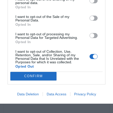
kakorna serveras.
personal data.
Opted In
Överkurs är att som på bilden vispa vaniljvisp
I want to opt-out of the Sale of my
Personal Data.
hård till vaniljkräm och spritsa eller klicka ut
Opted In
någon matsked i varje hål på varje ruta. Garnera
I want to opt-out of processing my
sedan med färska eller frysta bär som lingon
Personal Data for Targeted Advertising.
Opted In
eller blåbär.
I want to opt-out of Collection, Use,
Retention, Sale, and/or Sharing of my
Personal Data that Is Unrelated with the
Purposes for which it was collected.
Opted Out
CONFIRM
Data Deletion
Data Access
Privacy Policy