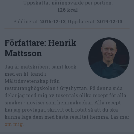
Uppskattat näringsvärde per portion:
126 kcal
Publicerat:
2016-12-13
,
Uppdaterat:
2019-12-13
Författare:
Henrik
Mattsson
Jag är matskribent samt kock
med en fil. kand i
Måltidsvetenskap från
restauranghögskolan i Grythyttan. På denna sida
delar jag med mig av tusentals olika recept för alla
smaker - noviser som hemmakockar. Alla recept
har jag provlagat, skrivit och fotat så att du ska
kunna laga dem med bästa resultat hemma. Läs mer
om mig
.