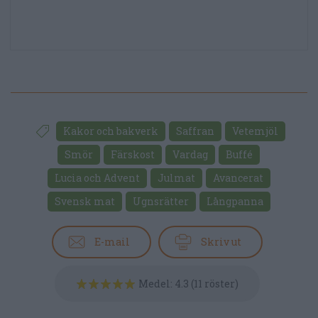
Kakor och bakverk
Saffran
Vetemjöl
Smör
Färskost
Vardag
Buffé
Lucia och Advent
Julmat
Avancerat
Svensk mat
Ugnsrätter
Långpanna
E-mail
Skriv ut
Medel:
4.3
(
11
röster)