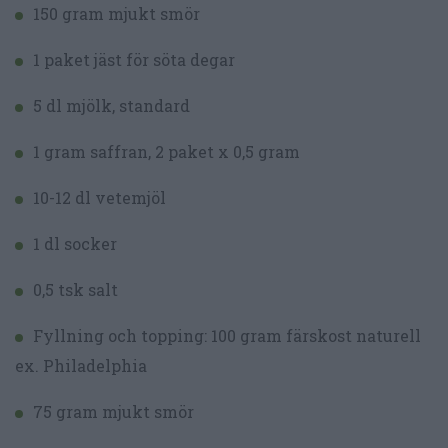
150 gram mjukt smör
1 paket jäst för söta degar
5 dl mjölk, standard
1 gram saffran, 2 paket x 0,5 gram
10-12 dl vetemjöl
1 dl socker
0,5 tsk salt
Fyllning och topping: 100 gram färskost naturell
ex. Philadelphia
75 gram mjukt smör