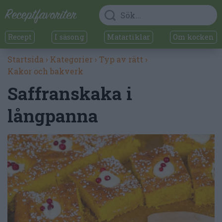
Recept
I säsong
Matartiklar
Om kocken
Startsida
›
Kategorier
›
Typ av rätt
›
Kakor och bakverk
Saffranskaka i
långpanna