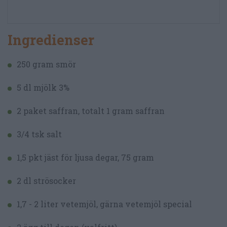
Ingredienser
250 gram smör
5 dl mjölk 3%
2 paket saffran, totalt 1 gram saffran
3/4 tsk salt
1,5 pkt jäst för ljusa degar, 75 gram
2 dl strösocker
1,7 - 2 liter vetemjöl, gärna vetemjöl special