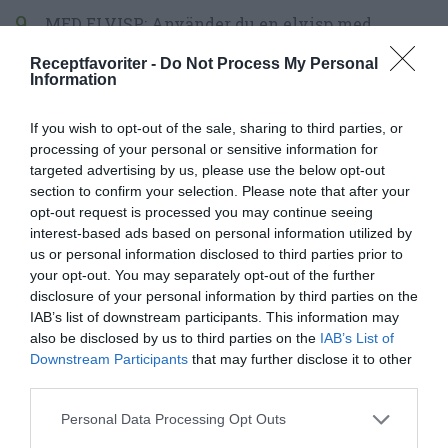
MED ELVISP: Använder du en elvisp med
degkrokar så är ett tips att ta 10 dl mjöl i början
Receptfavoriter -
Do Not Process My Personal
Information
så att degen är lösare och kan bearbetas 1 5
minuter med degkrokarna utan att snurras upp
If you wish to opt-out of the sale, sharing to third parties, or
på degkrokarna. Ta upp på mjölat bakbord och
processing of your personal or sensitive information for
targeted advertising by us, please use the below opt-out
tillsätt sedan resten av mjölet och knåda ihop
section to confirm your selection. Please note that after your
för hand samt några minuter.
opt-out request is processed you may continue seeing
interest-based ads based on personal information utilized by
Jäs degen i 40 minuter eller till dubbel storlek.
us or personal information disclosed to third parties prior to
your opt-out. You may separately opt-out of the further
Täck över degen med gladplast eller
disclosure of your personal information by third parties on the
kökshandduk och ställ i rumsvärme - gärna ett
IAB’s list of downstream participants. This information may
lite varmare ställe typ vid spisen, över kylen
also be disclosed by us to third parties on the
IAB’s List of
Downstream Participants
that may further disclose it to other
eller vid element.
third parties.
Lägg russin med lite vatten i en skål. Häll av
Personal Data Processing Opt Outs
vattnet innan du använder dem sedan.