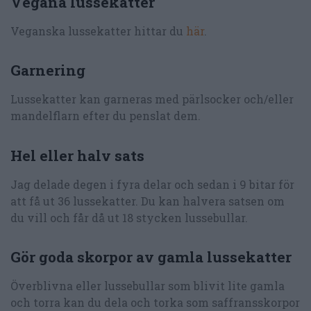
Vegana lussekatter
Veganska lussekatter hittar du
här
.
Garnering
Lussekatter kan garneras med pärlsocker och/eller
mandelflarn efter du penslat dem.
Hel eller halv sats
Jag delade degen i fyra delar och sedan i 9 bitar för
att få ut 36 lussekatter. Du kan halvera satsen om
du vill och får då ut 18 stycken lussebullar.
Gör goda skorpor av gamla lussekatter
Överblivna eller lussebullar som blivit lite gamla
och torra kan du dela och torka som saffransskorpor