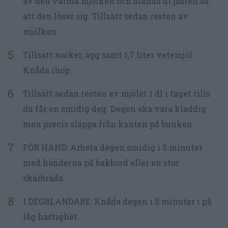
av den varma mjölken och blanda ut jästen så
att den löser sig. Tillsätt sedan resten av
mjölken.
Tillsätt socker, ägg samt 1,7 liter vetemjöl.
Knåda ihop.
Tillsätt sedan resten av mjölet 1 dl i taget tills
du får en smidig deg. Degen ska vara kladdig
men precis släppa från kanten på bunken.
FÖR HAND: Arbeta degen smidig i 5 minuter
med händerna på bakbord eller en stor
skärbräda.
I DEGBLANDARE: Knåda degen i 5 minuter i på
låg hastighet.