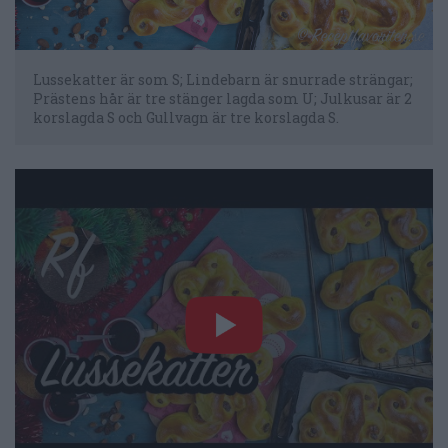
Lussekatter är som S; Lindebarn är snurrade strängar;
Prästens hår är tre stänger lagda som U; Julkusar är 2
korslagda S och Gullvagn är tre korslagda S.