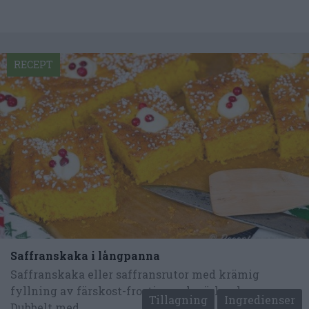
RECEPT
Saffranskaka i långpanna
Saffranskaka eller saffransrutor med krämig
fyllning av färskost-frosting och pärlsocker.
Tillagning
Ingredienser
Dubbelt med...