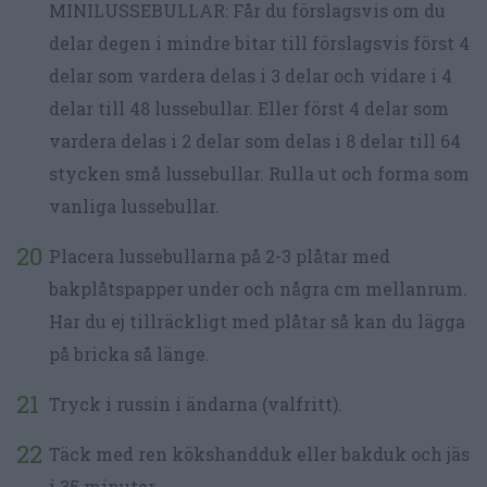
MINILUSSEBULLAR: Får du förslagsvis om du
delar degen i mindre bitar till förslagsvis först 4
delar som vardera delas i 3 delar och vidare i 4
delar till 48 lussebullar. Eller först 4 delar som
vardera delas i 2 delar som delas i 8 delar till 64
stycken små lussebullar. Rulla ut och forma som
vanliga lussebullar.
Placera lussebullarna på 2-3 plåtar med
bakplåtspapper under och några cm mellanrum.
Har du ej tillräckligt med plåtar så kan du lägga
på bricka så länge.
Tryck i russin i ändarna (valfritt).
Täck med ren kökshandduk eller bakduk och jäs
i 35 minuter.