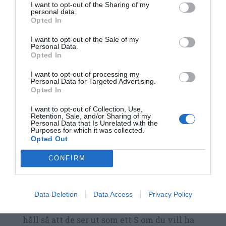
I want to opt-out of the Sharing of my
personal data.
Opted In
Stjälp upp degen på mjölat bakbord. Knåda ihop
degen med någon dl extra vetemjöl så den är
I want to opt-out of the Sale of my
Personal Data.
smidig och lite klibbig men går att forma och
Opted In
rulla till lussekatter.
I want to opt-out of processing my
Personal Data for Targeted Advertising.
Dela degen på fyra delar och sedan varje del i 9
Opted In
bitar till totalt 36 degbitar. Rulla ut längder på
I want to opt-out of Collection, Use,
Retention, Sale, and/or Sharing of my
ca 25 cm långa och någon cm i diameter. Tips är
Personal Data that Is Unrelated with the
Purposes for which it was collected.
att lägga en ren bakhandduk runt en skärbräda
Opted Out
och ha som underlag när du rullar ut degen så
CONFIRM
går det lättare och man får bättre grepp när man
knådar och rullar ut längderna.
Data Deletion
Data Access
Privacy Policy
LUSSEKATTER: Rulla ihop ändarna åt motsatt
håll så att de ser ut som ett S om du vill ha