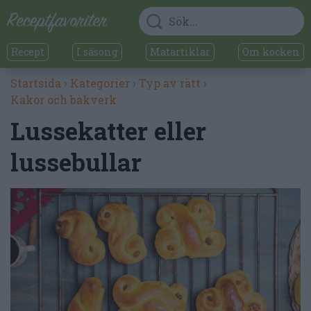
Recept
I säsong
Matartiklar
Om kocken
Startsida
›
Kategorier
›
Typ av rätt
›
Kakor och bakverk
Lussekatter eller
lussebullar