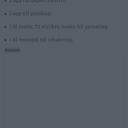
2 ägg till degen (valfritt)
1 ägg till pensling
1 dl russin, 72 stycken russin till garnering
1 dl vetemjöl till utbakning,