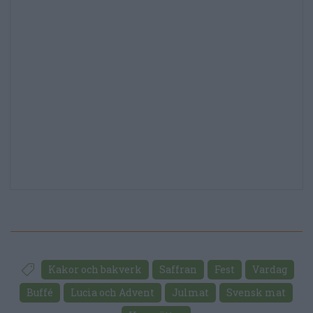
Kakor och bakverk
Saffran
Fest
Vardag
Buffé
Lucia och Advent
Julmat
Svensk mat