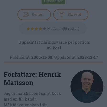
Ugnsrätter
E-mail
Skriv ut
Medel:
4
(
56
röster)
Uppskattat näringsvärde per portion:
89 kcal
Publicerat:
2006-11-08
,
Uppdaterat:
2023-12-17
Författare:
Henrik
Mattsson
Jag är matskribent samt kock
med en fil. kand i
Måltidsvetenskap från