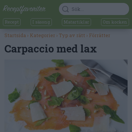
Recept
I säsong
Matartiklar
Om kocken
Startsida
›
Kategorier
›
Typ av rätt
›
Förrätter
Carpaccio med lax