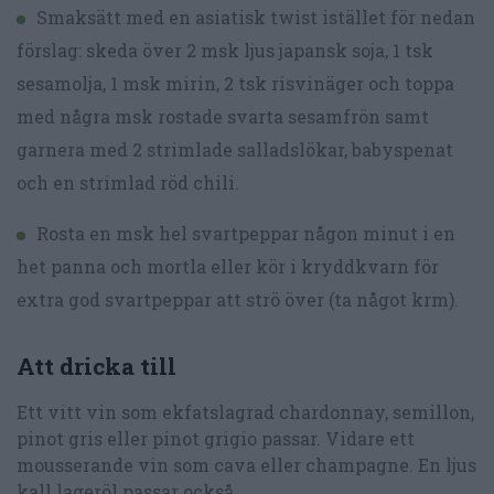
Smaksätt med en asiatisk twist istället för nedan
förslag: skeda över 2 msk ljus japansk soja, 1 tsk
sesamolja, 1 msk mirin, 2 tsk risvinäger och toppa
med några msk rostade svarta sesamfrön samt
garnera med 2 strimlade salladslökar, babyspenat
och en strimlad röd chili.
Rosta en msk hel svartpeppar någon minut i en
het panna och mortla eller kör i kryddkvarn för
extra god svartpeppar att strö över (ta något krm).
Att dricka till
Ett vitt vin som ekfatslagrad chardonnay, semillon,
pinot gris eller pinot grigio passar. Vidare ett
mousserande vin som cava eller champagne. En ljus
kall lageröl passar också.