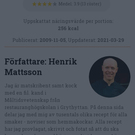
Medel:
3.9
(
13
röster)
Uppskattat näringsvärde per portion:
256 kcal
Publicerat:
2009-11-05
,
Uppdaterat:
2021-03-29
Författare:
Henrik
Mattsson
Jag är matskribent samt kock
med en fil. kand i
Måltidsvetenskap från
restauranghögskolan i Grythyttan. På denna sida
delar jag med mig av tusentals olika recept för alla
smaker - noviser som hemmakockar. Alla recept
har jag provlagat, skrivit och fotat så att du ska