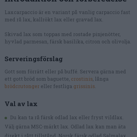
Laxcarpaccio är en variant på vanlig carpaccio fast
med rå lax, kallrökt lax eller gravad lax.
Skivad lax som toppas med rostade pinjenötter,
hyvlad parmesan, färsk basilika, citron och olivolja.
Serveringsförslag
Gott som förrätt eller på buffé. Servera gärna med
ett gott bröd som baguette,
crostinis
, långa
brödcrutonger
eller festliga
grissinis
.
Val av lax
Du kan ta rå färsk odlad lax eller fryst vildlax.
Välj gärna MSC-märkt lax. Odlad lax kan man äta
direkt i rått tillstånd. Norsk färsk odlad Salmalax