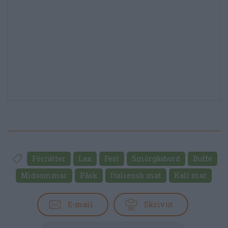
Förrätter
Lax
Fest
Smörgåsbord
Buffé
Midsommar
Påsk
Italiensk mat
Kall mat
E-mail
Skriv ut