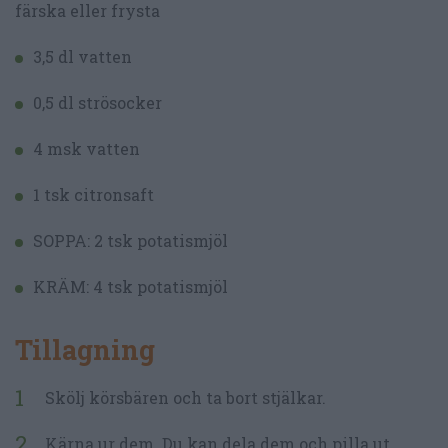
färska eller frysta
3,5 dl vatten
0,5 dl strösocker
4 msk vatten
1 tsk citronsaft
SOPPA: 2 tsk potatismjöl
KRÄM: 4 tsk potatismjöl
Tillagning
Skölj körsbären och ta bort stjälkar.
Kärna ur dem. Du kan dela dem och pilla ut