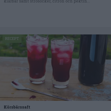
klarbär samt strösocker, citron och pektin...
RECEPT
Körsbärssaft