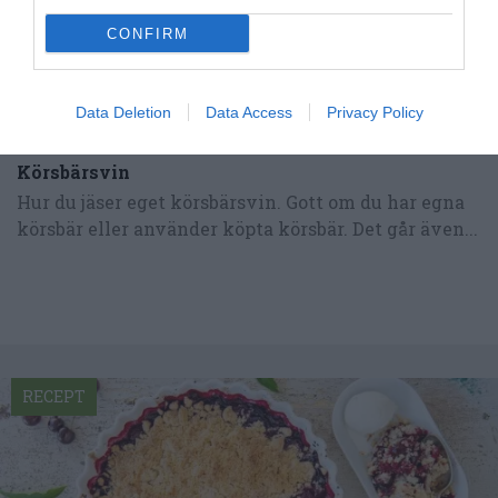
CONFIRM
Data Deletion
Data Access
Privacy Policy
Körsbärsvin
Hur du jäser eget körsbärsvin. Gott om du har egna
körsbär eller använder köpta körsbär. Det går även...
RECEPT