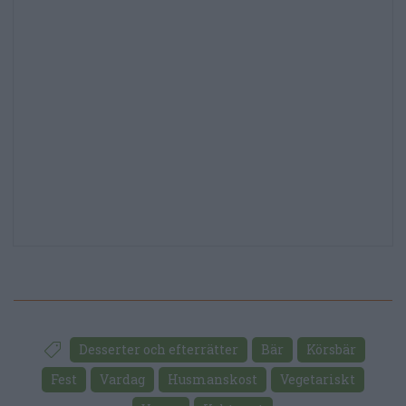
Desserter och efterrätter
Bär
Körsbär
Fest
Vardag
Husmanskost
Vegetariskt