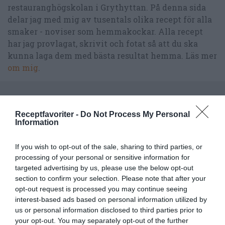
restauranghögskolan i Grythyttan. På denna sida
delar jag med mig av tusentals olika recept för alla
smaker - noviser som hemmakockar. Alla recept
har jag provlagat, skrivit och fotat så att du ska
kunna laga dem med bästa resultat hemma. Läs mer
om mig
.
Receptfavoriter -
Do Not Process My Personal
Tillbehör och liknande:
Information
If you wish to opt-out of the sale, sharing to third parties, or
RECEPT
processing of your personal or sensitive information for
targeted advertising by us, please use the below opt-out
section to confirm your selection. Please note that after your
opt-out request is processed you may continue seeing
interest-based ads based on personal information utilized by
us or personal information disclosed to third parties prior to
your opt-out. You may separately opt-out of the further