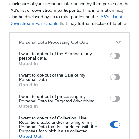
disclosure of your personal information by third parties on the
IAB’s list of downstream participants. This information may
also be disclosed by us to third parties on the
IAB’s List of
Downstream Participants
that may further disclose it to other
third parties.
Granola med kokos
Personal Data Processing Opt Outs
Rostad granola med kokosflingor, havregryn,
havrekärnor, solroskärnor, sesamfrön, linfrön,
I want to opt-out of the Sharing of my
personal data.
hasselnötter...
Opted In
I want to opt-out of the Sale of my
Personal Data.
Opted In
I want to opt-out of processing my
RECEPT
Personal Data for Targeted Advertising.
Opted In
I want to opt-out of Collection, Use,
Retention, Sale, and/or Sharing of my
Personal Data that Is Unrelated with the
Purposes for which it was collected.
Opted Out