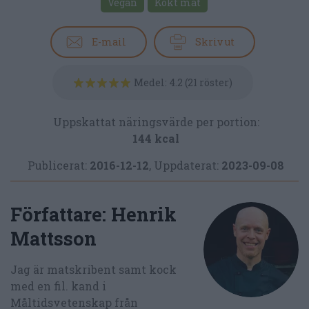
Vegan
Kokt mat
E-mail
Skriv ut
Medel:
4.2
(
21
röster)
Uppskattat näringsvärde per portion:
144 kcal
Publicerat:
2016-12-12
,
Uppdaterat:
2023-09-08
Författare:
Henrik
Mattsson
Jag är matskribent samt kock
med en fil. kand i
Måltidsvetenskap från