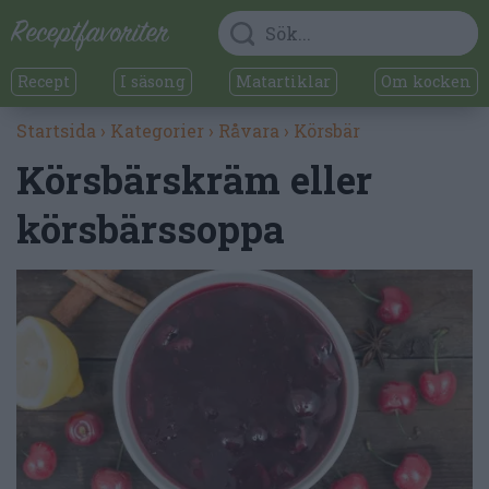
Recept
I säsong
Matartiklar
Om kocken
Startsida
›
Kategorier
›
Råvara
›
Körsbär
Körsbärskräm eller
körsbärssoppa