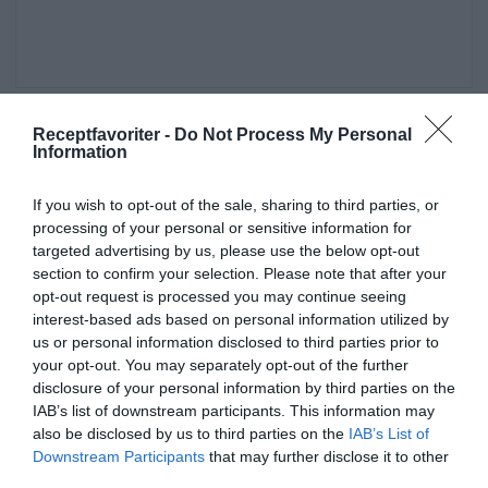
Tillagning
Receptfavoriter -
Do Not Process My Personal
Information
Fräs vetemjöl i smöret i en såskastrull.
If you wish to opt-out of the sale, sharing to third parties, or
processing of your personal or sensitive information for
Tillsätt vatten och rör ut klumpar.
targeted advertising by us, please use the below opt-out
section to confirm your selection. Please note that after your
Rör i buljongtärning och grädde. Koka i minst 5
opt-out request is processed you may continue seeing
interest-based ads based on personal information utilized by
minuter och rör då och då.
us or personal information disclosed to third parties prior to
your opt-out. You may separately opt-out of the further
Rör i creme fraiche. Smaka av såsen med
disclosure of your personal information by third parties on the
citronsaft, citronskal, vitpeppar och salt.
IAB’s list of downstream participants. This information may
also be disclosed by us to third parties on the
IAB’s List of
Citronsåsen är klar att servera.
Downstream Participants
that may further disclose it to other
third parties.