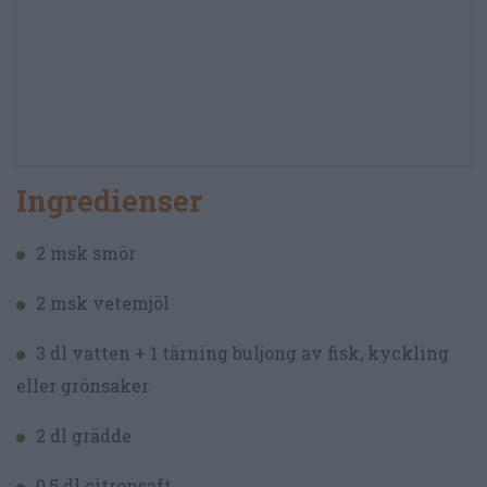
Ingredienser
2 msk smör
2 msk vetemjöl
3 dl vatten + 1 tärning buljong av fisk, kyckling
eller grönsaker
2 dl grädde
0,5 dl citronsaft