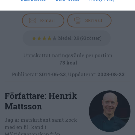
Svensk mat
Kokt mat
E-mail
Skriv ut
Medel:
3.9
(
93
röster)
Uppskattat näringsvärde per portion:
73 kcal
Publicerat:
2014-06-23
,
Uppdaterat:
2023-08-23
Författare:
Henrik
Mattsson
Jag är matskribent samt kock
med en fil. kand i
Måltidsvetenskap från