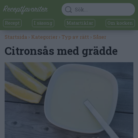
Recept
I säsong
Matartiklar
Om kocken
Startsida
›
Kategorier
›
Typ av rätt
›
Såser
Citronsås med grädde