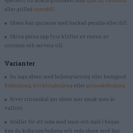
speciellt till kokta grönsaker som
sparris
,
vaxbönor
eller grillad
spetskål
.
Såsen kan garneras med hackad persilja eller dill.
Skiva gärna upp fyra klyftor av resten av
citronen och servera till.
Varianter
Du laga såsen med buljongtärning eller hemgjord
fiskbuljong
,
kycklingbuljong
eller
grönsaksbuljong
.
Rivet citronskal ger såsen mer smak men är
valfritt.
Istället för att reda med smör och mjöl i början
kan du koka upp buljong och reda såsen med ljus