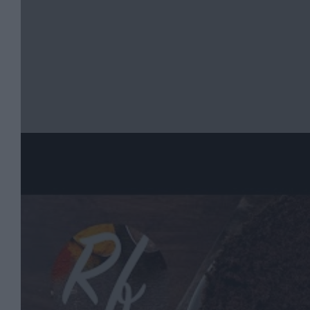
Chokladtårtbotten - en enkel tårtbotten eller sockerka
med chokladsmak.