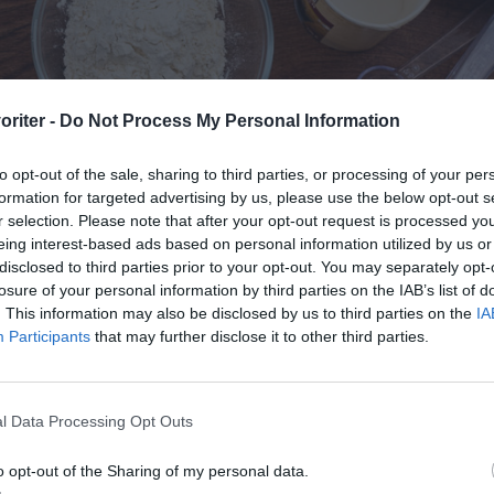
oriter -
Do Not Process My Personal Information
vetemjöl, strösocker, potatismjöl, bakpulver och smör.
to opt-out of the sale, sharing to third parties, or processing of your per
formation for targeted advertising by us, please use the below opt-out s
r selection. Please note that after your opt-out request is processed y
eing interest-based ads based on personal information utilized by us or
lagning
disclosed to third parties prior to your opt-out. You may separately opt-
losure of your personal information by third parties on the IAB’s list of
. This information may also be disclosed by us to third parties on the
IA
t ugnen på 180 grader vanlig ugn.
Participants
that may further disclose it to other third parties.
pp ut ett bakplåtspapper och lägg i botten på en 24 cm 
rj kanter och pappret med smör. Strö över och bröa med
er kokosflingor.
l Data Processing Opt Outs
pa ägg och socker pösigt ca 4 minuter med elvisp.
o opt-out of the Sharing of my personal data.