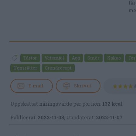
tår
me
Tårtor
Vetemjöl
Ägg
Smör
Kakao
Fes
Ugnsrätter
Grundrecept
E-mail
Skriv ut
Uppskattat näringsvärde per portion:
132 kcal
Publicerat:
2022-11-03
,
Uppdaterat:
2022-11-07