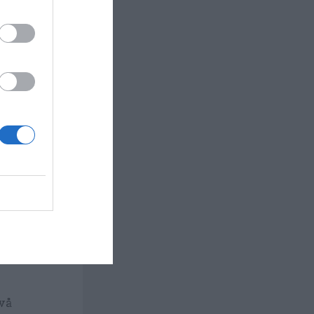
cker i en
n jämn smet.
ten.
att den
två