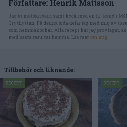
Författare:
Henrik Mattsson
Jag är matskribent samt kock med en fil. kand i Må
Grythyttan. På denna sida delar jag med mig av tusen
som hemmakockar. Alla recept har jag provlagat, skr
med bästa resultat hemma. Läs mer
om mig
.
Tillbehör och liknande:
RECEPT
RECEPT