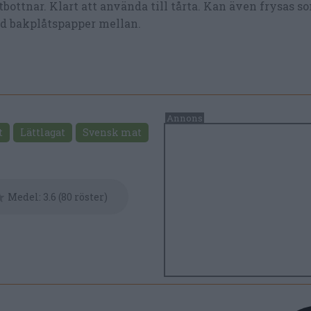
tbottnar. Klart att använda till tårta. Kan även frysas s
d bakplåtspapper mellan.
t
Lättlagat
Svensk mat
Medel:
3.6
(
80
röster)