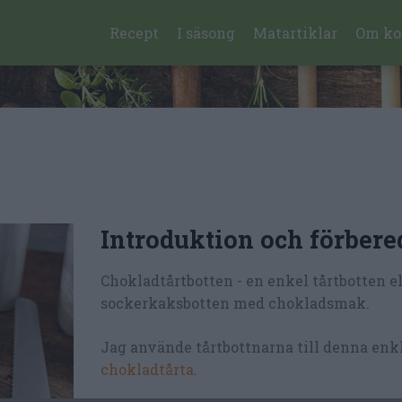
Recept
I säsong
Matartiklar
Om ko
Introduktion och förbere
Chokladtårtbotten - en enkel tårtbotten el
sockerkaksbotten med chokladsmak.
Jag använde tårtbottnarna till denna enk
chokladtårta
.