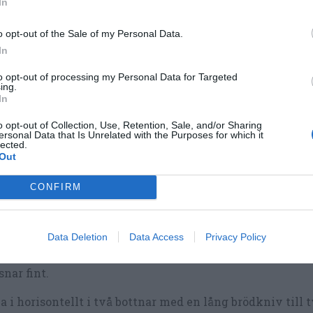
In
lt smör i en kastrull och sätt åt sidan.
o opt-out of the Sale of my Personal Data.
nda vetemjöl, kakao, potatismjöl, bakpulver och vaniljso
In
ke. Rör ut klumpar.
to opt-out of processing my Personal Data for Targeted
lsätt de torra ingredienser till äggen och rör ihop till e
ing.
In
pa i det avsvalnade smälta smöret.
o opt-out of Collection, Use, Retention, Sale, and/or Sharing
ersonal Data that Is Unrelated with the Purposes for which it
l smeten i formen.
lected.
Out
dda i mitten av ugnen i 30 minuter.
CONFIRM
ta med en potatissticka så att smeten ej är kladdig i mit
ut och låt svalna i formen.
Data Deletion
Data Access
Privacy Policy
loss ur formen. Skär med en liten kniv längs kanten så 
snar fint.
a i horisontellt i två bottnar med en lång brödkniv till 