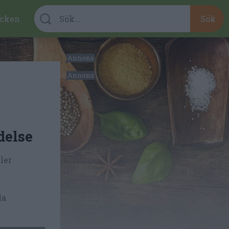
cken
delse
ler
la