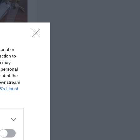
Vispa ägg och socker pösigt. Blanda vetemjöl, po
sonal or
ection to
ou may
 personal
out of the
 downstream
B’s List of
springform.
 ströbröd