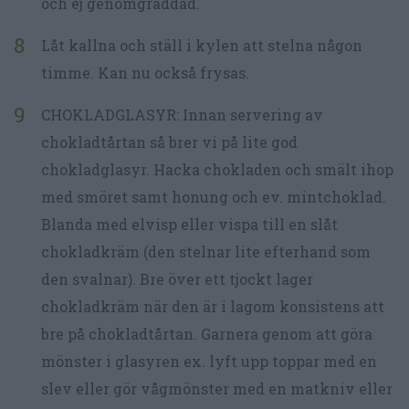
och ej genomgräddad.
Låt kallna och ställ i kylen att stelna någon
timme. Kan nu också frysas.
CHOKLADGLASYR: Innan servering av
chokladtårtan så brer vi på lite god
chokladglasyr. Hacka chokladen och smält ihop
med smöret samt honung och ev. mintchoklad.
Blanda med elvisp eller vispa till en slåt
chokladkräm (den stelnar lite efterhand som
den svalnar). Bre över ett tjockt lager
chokladkräm när den är i lagom konsistens att
bre på chokladtårtan. Garnera genom att göra
mönster i glasyren ex. lyft upp toppar med en
slev eller gör vågmönster med en matkniv eller