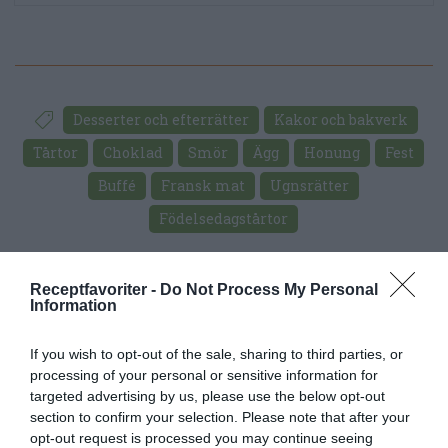
Desserter och efterrätter
Kakor och bakverk
Tårtor
Choklad
Smör
Ägg
Honung
Fest
Buffé
Fransk mat
Ugnsrätter
Födelsedagstårtor
E-mail
Skriv ut
Receptfavoriter -
Do Not Process My Personal
Information
Medel:
3.5
(
23
röster)
If you wish to opt-out of the sale, sharing to third parties, or
processing of your personal or sensitive information for
Uppskattat näringsvärde per portion:
targeted advertising by us, please use the below opt-out
231 kcal
section to confirm your selection. Please note that after your
opt-out request is processed you may continue seeing