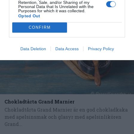
Tillbehör och liknande:
Retention, Sale, and/or Sharing of my
Personal Data that Is Unrelated with the
Purposes for which it was collected.
Opted Out
RECEPT
CONFIRM
Data Deletion
Data Access
Privacy Policy
Chokladtårta Grand Marnier
Chokladtårta Grand Marnier är en god chokladkaka
med apelsinsmak och glasyr med apelsinlikören
Grand...