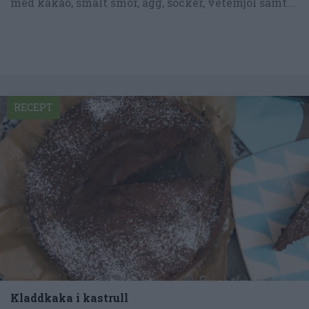
med kakao, smält smör, ägg, socker, vetemjöl samt...
RECEPT
Kladdkaka i kastrull