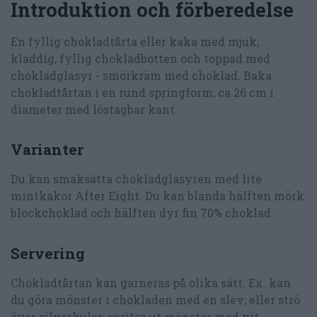
Introduktion och förberedelse
En fyllig chokladtårta eller kaka med mjuk,
kladdig, fyllig chokladbotten och toppad med
chokladglasyr - smörkräm med choklad. Baka
chokladtårtan i en rund springform, ca 26 cm i
diameter med löstagbar kant.
Varianter
Du kan smaksätta chokladglasyren med lite
mintkakor After Eight. Du kan blanda hälften mörk
blockchoklad och hälften dyr fin 70% choklad.
Servering
Chokladtårtan kan garneras på olika sätt. Ex. kan
du göra mönster i chokladen med en slev; eller strö
över silverkulor; spritsa ut mönster med vit