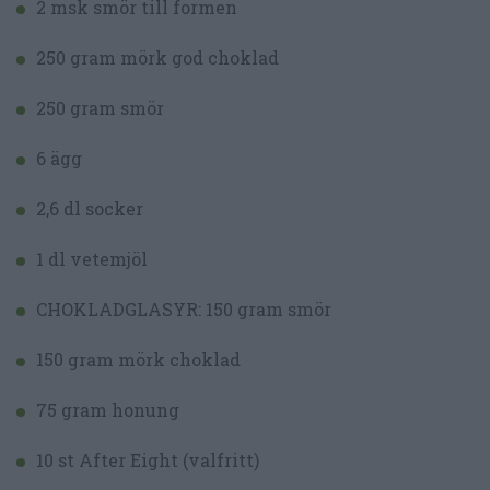
2 msk smör till formen
250 gram mörk god choklad
250 gram smör
6 ägg
2,6 dl socker
1 dl vetemjöl
CHOKLADGLASYR: 150 gram smör
150 gram mörk choklad
75 gram honung
10 st After Eight (valfritt)