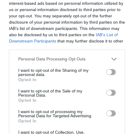
Publicerat:
2008-01-02
,
Uppdaterat:
2020-06-18
interest-based ads based on personal information utilized by
us or personal information disclosed to third parties prior to
your opt-out. You may separately opt-out of the further
Författare:
Henrik
disclosure of your personal information by third parties on the
IAB’s list of downstream participants. This information may
Mattsson
also be disclosed by us to third parties on the
IAB’s List of
Downstream Participants
that may further disclose it to other
Jag är matskribent samt kock
third parties.
med en fil. kand i
Personal Data Processing Opt Outs
Måltidsvetenskap från
restauranghögskolan i Grythyttan. På denna sida
I want to opt-out of the Sharing of my
personal data.
delar jag med mig av tusentals olika recept för alla
Opted In
smaker - noviser som hemmakockar. Alla recept
har jag provlagat, skrivit och fotat så att du ska
I want to opt-out of the Sale of my
Personal Data.
kunna laga dem med bästa resultat hemma. Läs mer
Opted In
om mig
.
I want to opt-out of processing my
Personal Data for Targeted Advertising.
Opted In
I want to opt-out of Collection, Use,