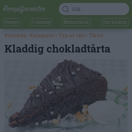
Recept
I säsong
Matartiklar
Om kocken
Startsida
›
Kategorier
›
Typ av rätt
›
Tårtor
Kladdig chokladtårta