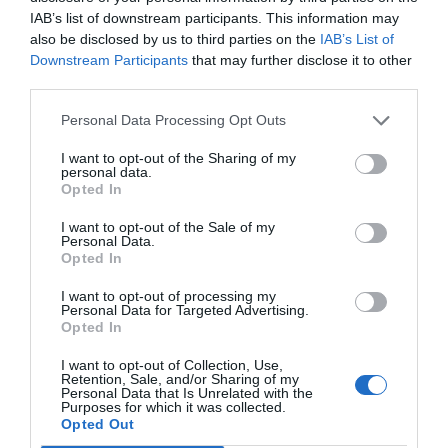
Vardag
Buffé
Julmat
Avancerat
IAB’s list of downstream participants. This information may
Svensk mat
Kokt mat
also be disclosed by us to third parties on the
IAB’s List of
Downstream Participants
that may further disclose it to other
third parties.
E-mail
Skriv ut
Personal Data Processing Opt Outs
Medel:
3.6
(
38
röster)
I want to opt-out of the Sharing of my
personal data.
Opted In
Uppskattat näringsvärde per portion:
I want to opt-out of the Sale of my
56 kcal
Personal Data.
Opted In
Publicerat:
2018-08-26
,
Uppdaterat:
2022-10-09
I want to opt-out of processing my
Personal Data for Targeted Advertising.
Opted In
Författare:
Henrik
I want to opt-out of Collection, Use,
Mattsson
Retention, Sale, and/or Sharing of my
Personal Data that Is Unrelated with the
Purposes for which it was collected.
Jag är matskribent samt kock
Opted Out
med en fil. kand i