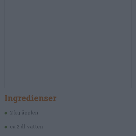
Ingredienser
2 kg äpplen
ca 2 dl vatten