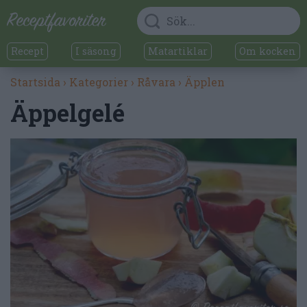
Recept
I säsong
Matartiklar
Om kocken
Startsida
›
Kategorier
›
Råvara
›
Äpplen
Äppelgelé