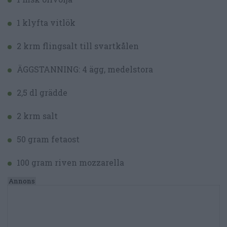
1 klyfta vitlök
2 krm flingsalt till svartkålen
ÄGGSTANNING: 4 ägg, medelstora
2,5 dl grädde
2 krm salt
50 gram fetaost
100 gram riven mozzarella