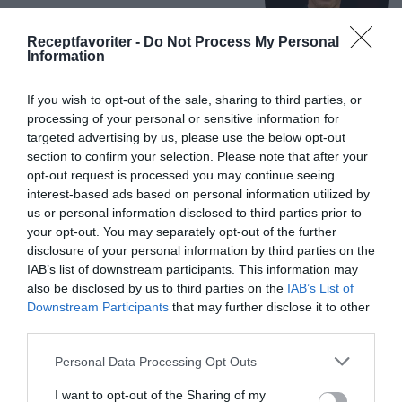
Jag är matskribent samt kock
Receptfavoriter -
Do Not Process My Personal
med en fil. kand i
Information
Måltidsvetenskap från
restauranghögskolan i Grythyttan. På denna sida
If you wish to opt-out of the sale, sharing to third parties, or
delar jag med mig av tusentals olika recept för alla
processing of your personal or sensitive information for
smaker - noviser som hemmakockar. Alla recept
targeted advertising by us, please use the below opt-out
har jag provlagat, skrivit och fotat så att du ska
section to confirm your selection. Please note that after your
kunna laga dem med bästa resultat hemma. Läs mer
opt-out request is processed you may continue seeing
interest-based ads based on personal information utilized by
om mig
.
us or personal information disclosed to third parties prior to
your opt-out. You may separately opt-out of the further
disclosure of your personal information by third parties on the
IAB’s list of downstream participants. This information may
Tillbehör och liknande:
also be disclosed by us to third parties on the
IAB’s List of
Downstream Participants
that may further disclose it to other
third parties.
RECEPT
Personal Data Processing Opt Outs
I want to opt-out of the Sharing of my