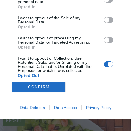
personal data.
Opted In
I want to opt-out of the Sale of my
Personal Data.
Opted In
I want to opt-out of processing my
Personal Data for Targeted Advertising.
Opted In
I want to opt-out of Collection, Use,
Tomatsallad
Retention, Sale, and/or Sharing of my
Personal Data that Is Unrelated with the
Tomatsallad kan du variera med olika ingredienser
Purposes for which it was collected.
Opted Out
som här med rödlök, färsk basilika och mozzarella.
En...
CONFIRM
Data Deletion
Data Access
Privacy Policy
RECEPT