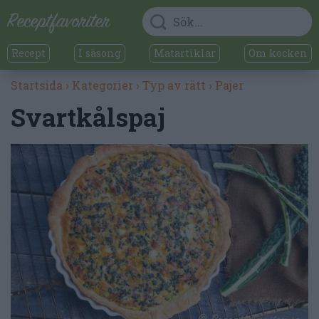
Recept
I säsong
Matartiklar
Om kocken
Startsida
›
Kategorier
›
Typ av rätt
›
Pajer
Svartkålspaj