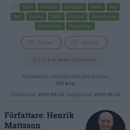
Pajer
Grönkål
Vetemjöl
Smör
Ägg
Fest
Vardag
Buffé
Julmat
Svensk mat
Vegetariskt
Ugnsrätter
E-mail
Skriv ut
Medel:
4
(
25
röster)
Uppskattat näringsvärde per portion:
518 kcal
Publicerat:
2020-05-10
,
Uppdaterat:
2020-05-10
Författare:
Henrik
Mattsson