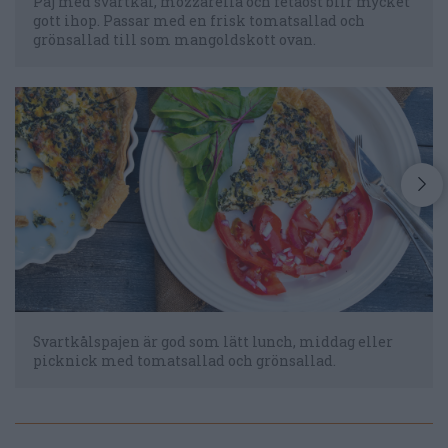
Paj med svartkål, mozzarella och fetaost blir mycket
gott ihop. Passar med en frisk tomatsallad och
grönsallad till som mangoldskott ovan.
Svartkålspajen är god som lätt lunch, middag eller
picknick med tomatsallad och grönsallad.