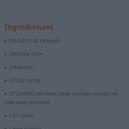
Ingredienser
PAJDEG: 3 dl vetemjöl
100 gram smör
2 krm salt
0,75 dl vatten
FYLLNING: 200 gram färsk svartkål, rensad och
utan stam, strimlad
1 dl vatten
1 msk olivolja