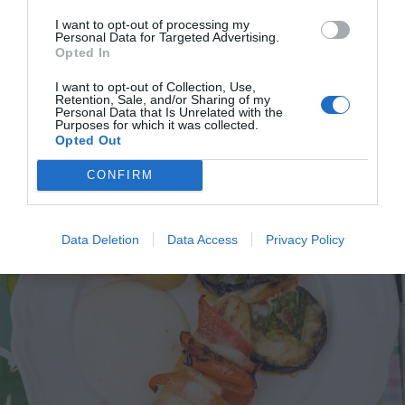
delar jag med mig av tusentals olika recept för alla
I want to opt-out of processing my
smaker - noviser som hemmakockar. Alla recept
Personal Data for Targeted Advertising.
har jag provlagat, skrivit och fotat så att du ska
Opted In
kunna laga dem med bästa resultat hemma. Läs mer
I want to opt-out of Collection, Use,
om mig
.
Retention, Sale, and/or Sharing of my
Personal Data that Is Unrelated with the
Purposes for which it was collected.
Opted Out
CONFIRM
Tillbehör och liknande:
Data Deletion
Data Access
Privacy Policy
RECEPT