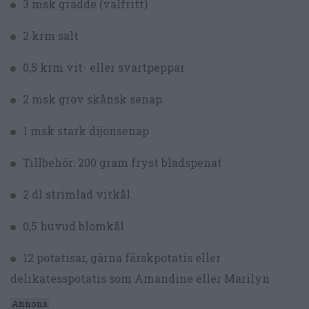
3 msk grädde (valfritt)
2 krm salt
0,5 krm vit- eller svartpeppar
2 msk grov skånsk senap
1 msk stark dijonsenap
Tillbehör: 200 gram fryst bladspenat
2 dl strimlad vitkål
0,5 huvud blomkål
12 potatisar, gärna färskpotatis eller
delikatesspotatis som Amandine eller Marilyn