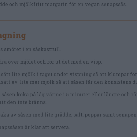
de och mjölkfritt margarin för en vegan senapssås.
lagning
s smöret i en såskastrull.
ra över mjölet och rör ut det med en visp.
lsätt lite mjölk i taget under vispning så att klumpar fö
lsätt ev. lite mer mjölk så att såsen får den konsistens du
 såsen koka på låg värme i 5 minuter eller längre och rö
att den inte bränns.
ka av såsen med lite grädde, salt, peppar samt senapen
apssåsen är klar att servera.