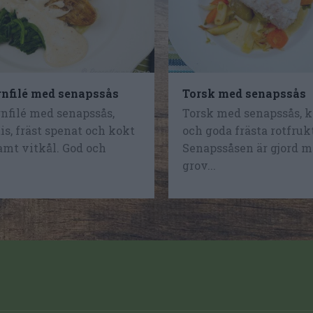
rnfilé med senapssås
Torsk med senapssås
nfilé med senapssås,
Torsk med senapssås, k
is, fräst spenat och kokt
och goda frästa rotfruk
amt vitkål. God och
Senapssåsen är gjord 
grov...