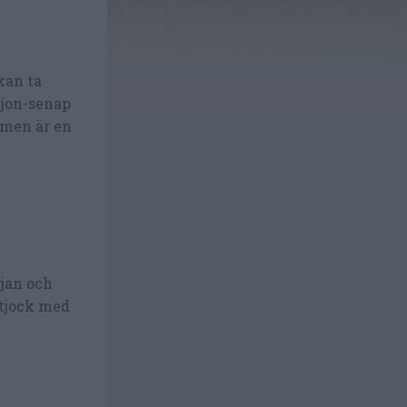
kan ta
ijon-senap
r men är en
rjan och
 tjock med