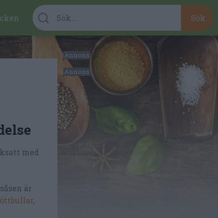
cken
delse
aksatt med
såsen är
öttbullar
,