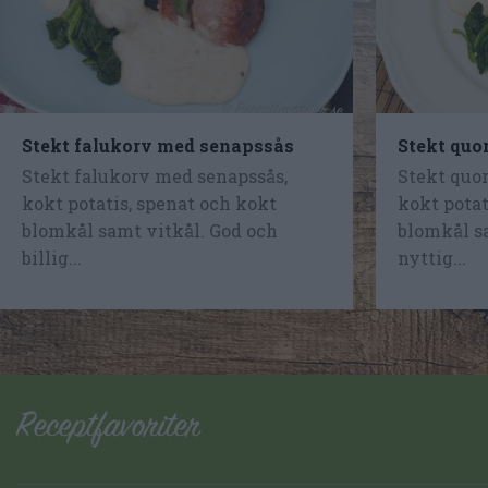
Stekt falukorv med senapssås
Stekt quo
Stekt falukorv med senapssås,
Stekt quor
kokt potatis, spenat och kokt
kokt potat
blomkål samt vitkål. God och
blomkål s
billig...
nyttig...