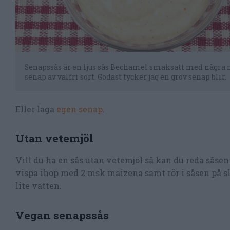
Senapssås är en ljus sås Bechamel smaksatt med några
senap av valfri sort. Godast tycker jag en grov senap blir.
Eller laga
egen senap
.
Utan vetemjöl
Vill du ha en sås utan vetemjöl så kan du reda såse
vispa ihop med 2 msk maizena samt rör i såsen på sl
lite vatten.
Vegan senapssås