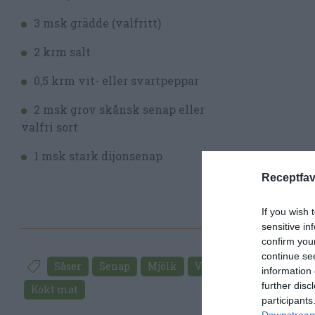
3 msk grädde (valfritt)
2 krm salt
0,5 krm vit- eller svartpeppar
2 msk grov skånsk senap eller
valfri sort
1 msk stark dijonsenap
Receptfav
If you wish 
sensitive in
confirm you
continue se
Såser
Senap
Mjölk
Vetemjöl
Smör
V
information 
further disc
Kokt mat
participants