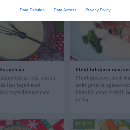
RECEPT
Data Deletion
Data Access
Privacy Policy
chamelsås
Stekt falukorv med s
hamelsås är som vanlig
Stekt falukorv med sen
ås fast lagad med
kokt potatis, spenat oc
iska ingredienser som
blomkål samt vitkål. G
billig...
RECEPT