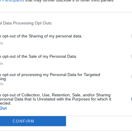
Participants
that may further disclose it to other third parties.
Medel:
3.3
(
64
röster)
l Data Processing Opt Outs
o opt-out of the Sharing of my personal data.
In
o opt-out of the Sale of my Personal Data.
In
ltidsvetenskap från restauranghögskolan i
to opt-out of processing my Personal Data for Targeted
tals olika recept för alla smaker - noviser
ing.
In
ivit och fotat så att du ska kunna laga dem
o opt-out of Collection, Use, Retention, Sale, and/or Sharing
ersonal Data that Is Unrelated with the Purposes for which it
lected.
Out
CONFIRM