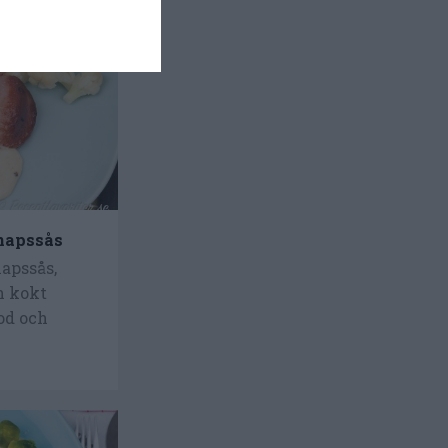
enapssås
apssås,
h kokt
od och