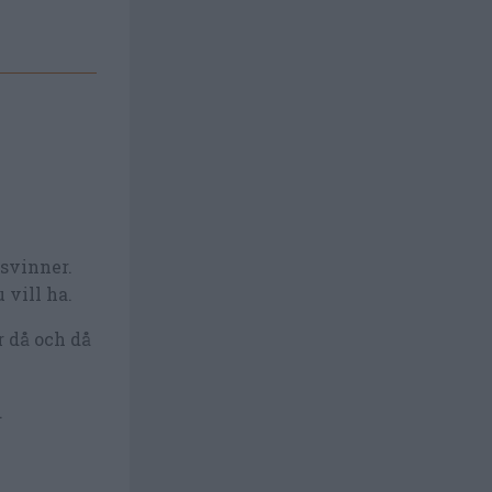
rsvinner.
 vill ha.
r då och då
.