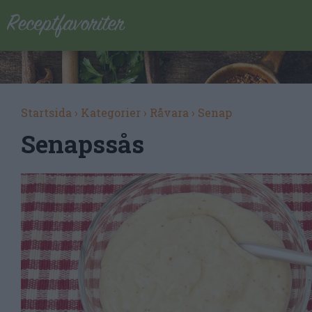
Startsida
›
Kategorier
›
Råvara
›
Senap
Senapssås