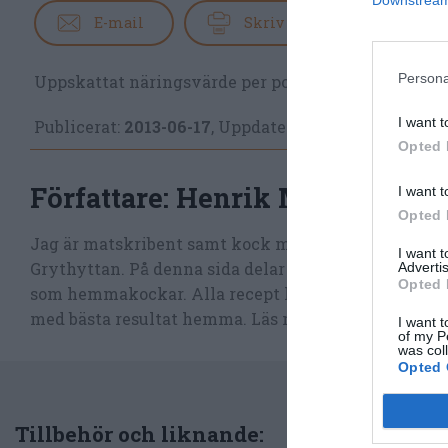
Downstream 
E-mail
Skriv ut
Persona
Uppskattat näringsvärde per portion:
75 kcal
I want t
Publicerat:
2013-06-17
,
Uppdaterat:
2019-11-05
Opted 
Författare:
Henrik Mattsson
I want t
Opted 
Jag är matskribent samt kock med en fil. kand i Må
I want 
Grythyttan. På denna sida delar jag med mig av tusen
Advertis
Opted 
som hemmakockar. Alla recept har jag provlagat, skr
med bästa resultat hemma. Läs mer
om mig
.
I want t
of my P
was col
Opted 
Tillbehör och liknande: