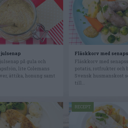
julsenap
Fläskkorv med senap
julsenap på gula och
Fläskkorv med senapss
psfrön, lite Colemans
potatis, rotfrukter och 
ver, ättika, honung samt
Svensk husmanskost s
till...
RECEPT