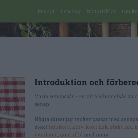
Recept
I säsong
Matartiklar
Om ko
Introduktion och förbere
Varm senapssås - en vit bechamelsås sm
senap.
Några rätter jag tycker passar med senaps
stekt
falukorv
,
korv
,
kokt fisk
,
stekt lax
,
k
isterband
,
quornfilé
med mera.