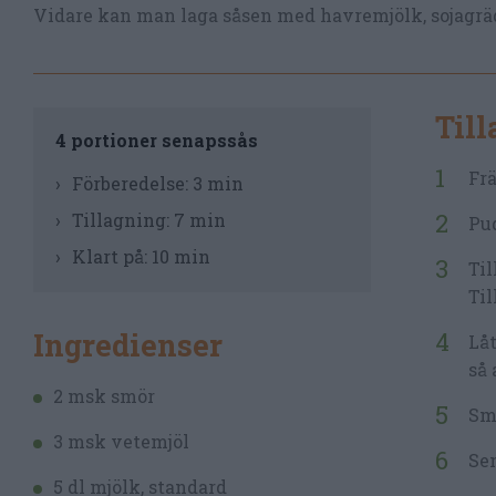
Vidare kan man laga såsen med havremjölk, sojagräd
Til
4 portioner senapssås
Frä
Förberedelse:
3 min
Tillagning:
7 min
Pud
Klart på:
10 min
Til
Til
Ingredienser
Låt
så 
2 msk smör
Sma
3 msk vetemjöl
Sen
5 dl mjölk, standard