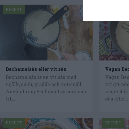
RECEPT
RECEPT
Bechamelsås eller vit sås
Vegan Be
Bechamelsås är en vit sås med
Vegan Bec
mjölk, smör, grädde och vetemjöl.
vit grunds
Användning Bechamelsås används
vegetabil
till...
olja eller...
RECEPT
RECEPT