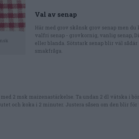
Val av senap
Här med grov skånsk grov senap men du 
valfri senap - grovkornig, vanlig senap, D
 msk
eller blanda. Sötstark senap blir väl sådä
smakfråga.
n med 2 msk maizenastärkelse. Ta undan 2 dl vätska i bö
utet och koka i 2 minuter. Justera såsen om den blir för