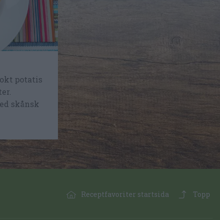
okt potatis
ter.
med skånsk
Receptfavoriter startsida
Topp