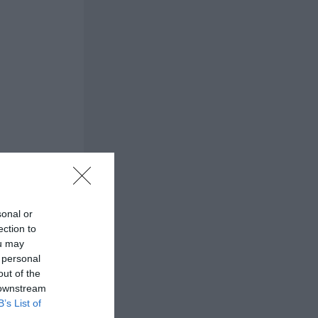
sonal or
ection to
ou may
 personal
out of the
 downstream
B’s List of