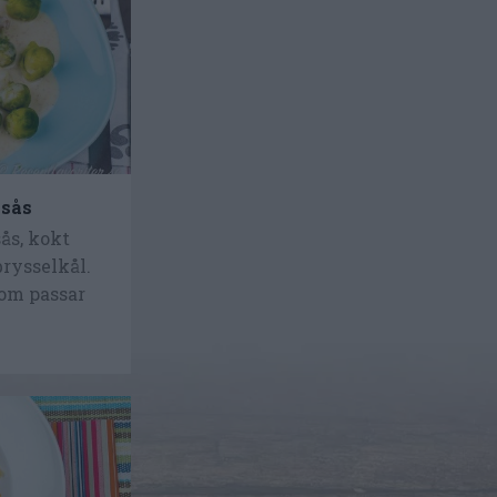
ssås
ås, kokt
brysselkål.
om passar