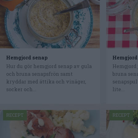
Hemgjord senap
Hemgjord 
Hur du gör hemgjord senap av gula
Hemgjord 
och bruna senapsfrön samt
bruna sena
kryddar med ättika och vinäger,
senapspul
socker och...
lite...
RECEPT
RECEPT