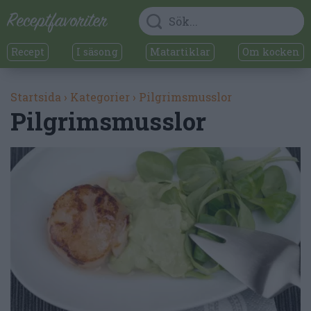
Recept
I säsong
Matartiklar
Om kocken
Startsida
›
Kategorier
›
Pilgrimsmusslor
Pilgrimsmusslor