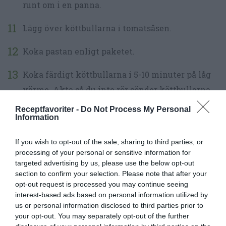
runt om i en panna.
Lägg över köttbullarna i tomatsåsen.
Koka pastan enligt paketet.
Koka färdigt köttbullarna i 5-10 minuter på låg
värme. Akta så du inte rör sönder köttbullarna.
Receptfavoriter -
Do Not Process My Personal
Smaka av tomatsåsen med salt, peppar, socker
Information
och vinäger (salt, sött och surt) innan servering.
If you wish to opt-out of the sale, sharing to third parties, or
Skölj salladen och tomaterna. Hacka dem grovt.
processing of your personal or sensitive information for
targeted advertising by us, please use the below opt-out
Gröp ur avokado och servera allt på ett
section to confirm your selection. Please note that after your
salladsfat bredvid.
opt-out request is processed you may continue seeing
interest-based ads based on personal information utilized by
Servera köttbullaran i marinarasås med pastan,
us or personal information disclosed to third parties prior to
your opt-out. You may separately opt-out of the further
sallad och ev. bröd.