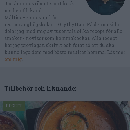
Jag är matskribent samt kock
med en fil. kand i
Måltidsvetenskap från
restauranghögskolan i Grythyttan. På denna sida
delar jag med mig av tusentals olika recept för alla
smaker - noviser som hemmakockar. Alla recept
har jag provlagat, skrivit och fotat så att du ska
kunna laga dem med bästa resultat hemma. Läs mer
om mig
.
Tillbehör och liknande:
RECEPT