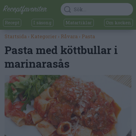
Recept
I säsong
Matartiklar
Om kocken
Startsida
›
Kategorier
›
Råvara
›
Pasta
Pasta med köttbullar i
marinarasås