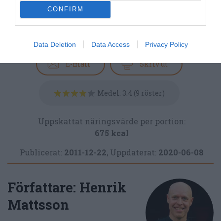
CONFIRM
Huvudrätter
Pasta
Köttfärs
Tomater
Vardag
Italiensk mat
Kokt mat
Köttbullar
Data Deletion
Data Access
Privacy Policy
E-mail
Skriv ut
Medel:
3.4
(
9
röster)
Uppskattat näringsvärde per portion:
675 kcal
Publicerat:
2011-12-22
,
Uppdaterat:
2020-06-08
Författare:
Henrik
Mattsson