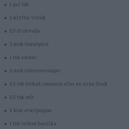
1 gul lök
2 klyftor vitlök
0,5 dl olivolja
3 msk tomatpuré
1 tsk socker
2 msk rödvinsvinäger
0,5 tsk torkad rosmarin eller en nypa färsk
0,5 tsk salt
2 krm svartpeppar
1 tsk torkad basilika