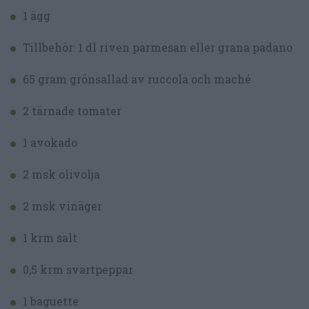
1 ägg
Tillbehör: 1 dl riven parmesan eller grana padano
65 gram grönsallad av ruccola och maché
2 tärnade tomater
1 avokado
2 msk olivolja
2 msk vinäger
1 krm salt
0,5 krm svartpeppar
1 baguette