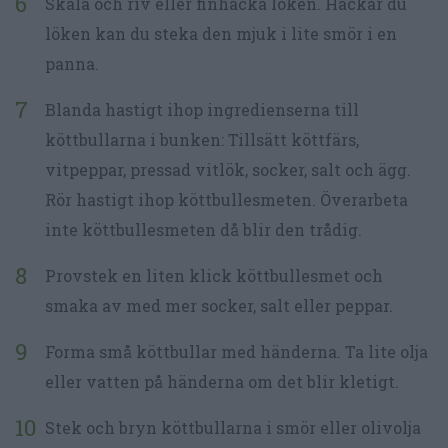
Skala och riv eller finhacka löken. Hackar du
löken kan du steka den mjuk i lite smör i en
panna.
Blanda hastigt ihop ingredienserna till
köttbullarna i bunken: Tillsätt köttfärs,
vitpeppar, pressad vitlök, socker, salt och ägg.
Rör hastigt ihop köttbullesmeten. Överarbeta
inte köttbullesmeten då blir den trådig.
Provstek en liten klick köttbullesmet och
smaka av med mer socker, salt eller peppar.
Forma små köttbullar med händerna. Ta lite olja
eller vatten på händerna om det blir kletigt.
Stek och bryn köttbullarna i smör eller olivolja