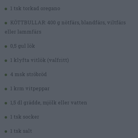
1 tsk torkad oregano
KÖTTBULLAR: 400 g nötfärs, blandfärs, viltfärs
eller lammfärs
0,5 gul lök
1 klyfta vitlök (valfritt)
4 msk ströbröd
1 krm vitpeppar
1,5 dl grädde, mjölk eller vatten
1 tsk socker
1 tsk salt