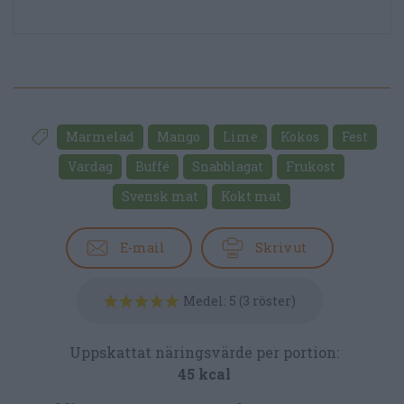
Marmelad
Mango
Lime
Kokos
Fest
Vardag
Buffé
Snabblagat
Frukost
Svensk mat
Kokt mat
E-mail
Skriv ut
Medel:
5
(
3
röster)
Uppskattat näringsvärde per portion:
45 kcal