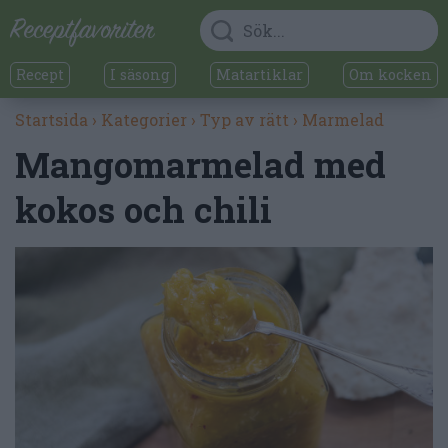
Recept
I säsong
Matartiklar
Om kocken
Startsida
›
Kategorier
›
Typ av rätt
›
Marmelad
Mangomarmelad med
kokos och chili