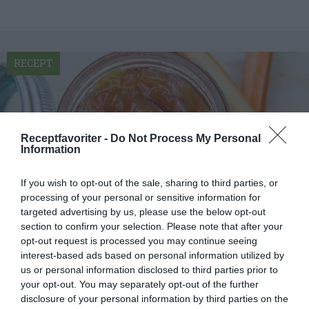
RECEPT
Receptfavoriter -
Do Not Process My Personal
Information
If you wish to opt-out of the sale, sharing to third parties, or
processing of your personal or sensitive information for
targeted advertising by us, please use the below opt-out
section to confirm your selection. Please note that after your
opt-out request is processed you may continue seeing
Rabarbermarmelad med kardemumma
interest-based ads based on personal information utilized by
us or personal information disclosed to third parties prior to
Laga egen rabarbermarmelad och smaksätt med
your opt-out. You may separately opt-out of the further
kardemumma. Gott, enkelt och snabbt med
disclosure of your personal information by third parties on the
syltsocker eller...