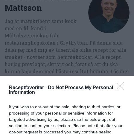
Mattsson
Jag är matskribent samt kock
med en fil. kand i
Måltidsvetenskap från
restauranghögskolan i Grythyttan. På denna sida
delar jag med mig av tusentals olika recept för alla
smaker - noviser som hemmakockar. Alla recept
har jag provlagat, skrivit och fotat så att du ska
kunna laga dem med bästa resultat hemma. Läs mer
om mig
.
Receptfavoriter -
Do Not Process My Personal
Information
If you wish to opt-out of the sale, sharing to third parties, or
Tillbehör och liknande:
processing of your personal or sensitive information for
targeted advertising by us, please use the below opt-out
section to confirm your selection. Please note that after your
RECEPT
opt-out request is processed you may continue seeing