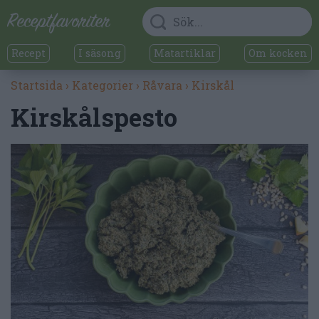
Recept
I säsong
Matartiklar
Om kocken
Startsida
›
Kategorier
›
Råvara
›
Kirskål
Kirskålspesto