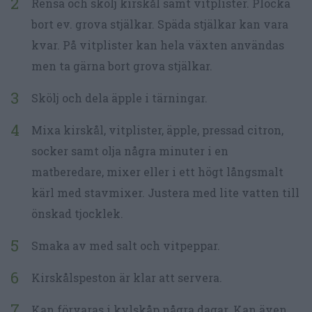
Rensa och skölj kirskål samt vitplister. Plocka
bort ev. grova stjälkar. Späda stjälkar kan vara
kvar. På vitplister kan hela växten användas
men ta gärna bort grova stjälkar.
Skölj och dela äpple i tärningar.
Mixa kirskål, vitplister, äpple, pressad citron,
socker samt olja några minuter i en
matberedare, mixer eller i ett högt långsmalt
kärl med stavmixer. Justera med lite vatten till
önskad tjocklek.
Smaka av med salt och vitpeppar.
Kirskålspeston är klar att servera.
Kan förvaras i kylskåp några dagar. Kan även