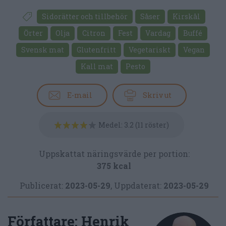
Sidorätter och tillbehör
Såser
Kirskål
Örter
Olja
Citron
Fest
Vardag
Buffé
Svensk mat
Glutenfritt
Vegetariskt
Vegan
Kall mat
Pesto
E-mail
Skriv ut
Medel:
3.2
(
11
röster)
Uppskattat näringsvärde per portion:
375 kcal
Publicerat:
2023-05-29
,
Uppdaterat:
2023-05-29
Författare:
Henrik