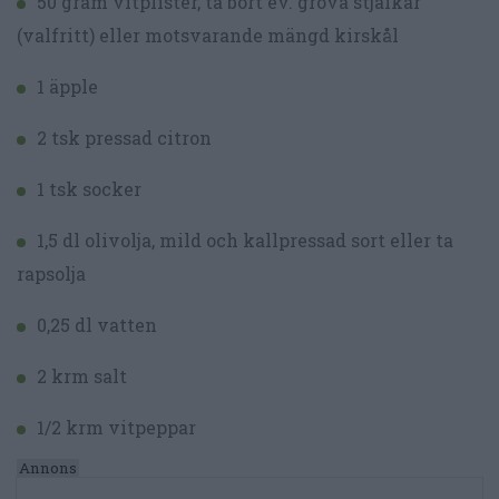
50 gram vitplister, ta bort ev. grova stjälkar
(valfritt) eller motsvarande mängd kirskål
1 äpple
2 tsk pressad citron
1 tsk socker
1,5 dl olivolja, mild och kallpressad sort eller ta
rapsolja
0,25 dl vatten
2 krm salt
1/2 krm vitpeppar