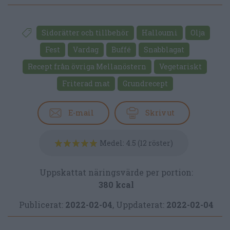
Sidorätter och tillbehör
Halloumi
Olja
Fest
Vardag
Buffé
Snabblagat
Recept från övriga Mellanöstern
Vegetariskt
Friterad mat
Grundrecept
E-mail
Skriv ut
Medel:
4.5
(
12
röster)
Uppskattat näringsvärde per portion:
380 kcal
Publicerat:
2022-02-04
,
Uppdaterat:
2022-02-04