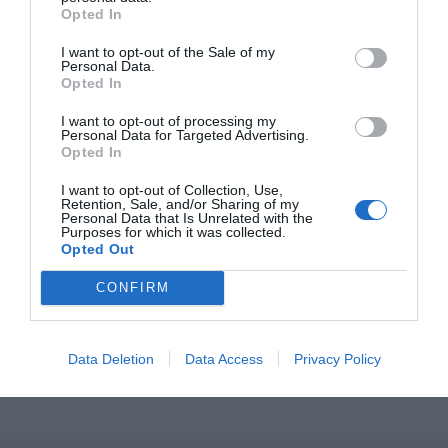
RECEPT
Opted In
I want to opt-out of the Sale of my
Personal Data.
Opted In
I want to opt-out of processing my
Personal Data for Targeted Advertising.
Opted In
I want to opt-out of Collection, Use,
Retention, Sale, and/or Sharing of my
Personal Data that Is Unrelated with the
Purposes for which it was collected.
Opted Out
Bruna bönor med halloumi
CONFIRM
Halloumi eller grillost med bruna bönor är en
variant på bruna bönor med fläsk. Osten har en god
sälta...
Data Deletion
Data Access
Privacy Policy