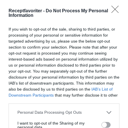
Författare:
Henrik
Receptfavoriter -
Do Not Process My Personal
Mattsson
Information
Jag är matskribent samt kock
If you wish to opt-out of the sale, sharing to third parties, or
processing of your personal or sensitive information for
med en fil. kand i
targeted advertising by us, please use the below opt-out
Måltidsvetenskap från
section to confirm your selection. Please note that after your
restauranghögskolan i Grythyttan. På denna sida
opt-out request is processed you may continue seeing
delar jag med mig av tusentals olika recept för alla
interest-based ads based on personal information utilized by
smaker - noviser som hemmakockar. Alla recept
us or personal information disclosed to third parties prior to
har jag provlagat, skrivit och fotat så att du ska
your opt-out. You may separately opt-out of the further
kunna laga dem med bästa resultat hemma. Läs mer
disclosure of your personal information by third parties on the
IAB’s list of downstream participants. This information may
om mig
.
also be disclosed by us to third parties on the
IAB’s List of
Downstream Participants
that may further disclose it to other
third parties.
Tillbehör och liknande:
Personal Data Processing Opt Outs
I want to opt-out of the Sharing of my
personal data.