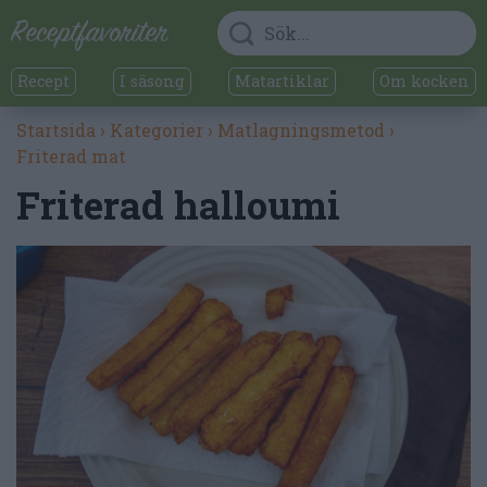
Recept
I säsong
Matartiklar
Om kocken
Startsida
›
Kategorier
›
Matlagningsmetod
›
Friterad mat
Friterad halloumi