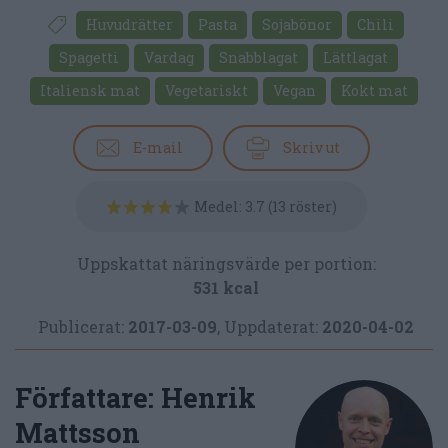
Huvudrätter
Pasta
Sojabönor
Chili
Spagetti
Vardag
Snabblagat
Lättlagat
Italiensk mat
Vegetariskt
Vegan
Kokt mat
E-mail
Skriv ut
Medel:
3.7
(
13
röster)
Uppskattat näringsvärde per portion:
531 kcal
Publicerat:
2017-03-09
,
Uppdaterat:
2020-04-02
Författare:
Henrik
Mattsson