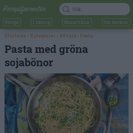
Recept
I säsong
Matartiklar
Om kocken
Startsida
›
Kategorier
›
Råvara
›
Pasta
Pasta med gröna
sojabönor