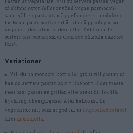
Pastan är vegetarisk. Vill du servera pastan vegan
så skippa osten (eller använd vegan parmesan)
samt välj en pasta utan ägg eller mejeriprodukter.
Ica Basic pasta sortiment är utan ägg och passar
veganer - dessutom är den billig. Det finns fler
sorters torr pasta som är utan ägg så kolla paketet
först.
Variationer
Vill du ha mer som kött eller grönt till pastan så
kan du servera pastan som tillbehör till det mesta
men bäst passar en grillad eller stekt bit laxfilé,
kyckling, champinjoner eller halloumi. En
vegetarisk rätt som är god till är
ungsbakad fetaost
eller
mozzarella
.
Toppa med
rostad serrano skinka
eller