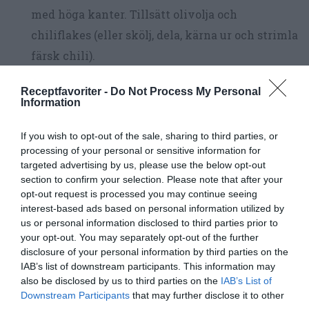
med höga kanter. Tillsätt olivolja och
chiliflakes (eller skölj, dela, kärna ur och strimla
färsk chili).
Stek vitlöken och chilin någon minut i oljan
Receptfavoriter -
Do Not Process My Personal
Information
under omrörning utan att det tar färg.
If you wish to opt-out of the sale, sharing to third parties, or
Tillsätt sojabönorna - de kan vara frysta - och låt
processing of your personal or sensitive information for
de steka på jättelåg värme medan pastan kokar
targeted advertising by us, please use the below opt-out
klart.
section to confirm your selection. Please note that after your
opt-out request is processed you may continue seeing
interest-based ads based on personal information utilized by
Riv ost.
us or personal information disclosed to third parties prior to
your opt-out. You may separately opt-out of the further
Blanda i pastan med sojabönorna och den rivna
disclosure of your personal information by third parties on the
osten. Smaka av med salt och svartpeppar -
IAB’s list of downstream participants. This information may
also be disclosed by us to third parties on the
IAB’s List of
gärna flingsalt och nymalen svartpeppar. Klart
Downstream Participants
that may further disclose it to other
att servera.