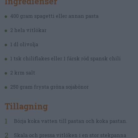
Ingredienser
400 gram spagetti eller annan pasta
2 hela vitlökar
1 dl olivolja
1 tsk chiliflakes eller 1 färsk röd spansk chili
2 krm salt
250 gram frysta gröna sojabönor
Tillagning
Börja koka vatten till pastan och koka pastan.
Skala och pressa vitlöken i en stor stekpanna