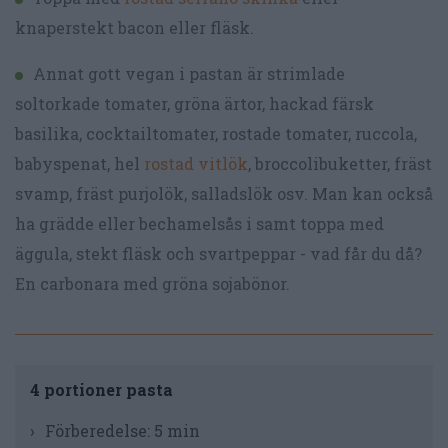
knaperstekt bacon eller fläsk.
Annat gott vegan i pastan är strimlade
soltorkade tomater, gröna ärtor, hackad färsk
basilika, cocktailtomater, rostade tomater, ruccola,
babyspenat, hel
rostad vitlök
, broccolibuketter, fräst
svamp, fräst purjolök, salladslök osv. Man kan också
ha grädde eller bechamelsås i samt toppa med
äggula, stekt fläsk och svartpeppar - vad får du då?
En carbonara med gröna sojabönor.
4 portioner pasta
Förberedelse:
5 min