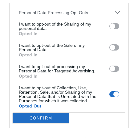
third parties.
Koka pastan enligt paket (Ica Basic spagetti 7-8
Personal Data Processing Opt Outs
minuter). Gärna med lite olivolja samt en halv
I want to opt-out of the Sharing of my
personal data.
tsk salt.
Opted In
Dela på de hela rostade vitlökarna horisontellt
I want to opt-out of the Sale of my
Personal Data.
på mitten så att man kan komma åt den rostade
Opted In
vitlöken.
I want to opt-out of processing my
Personal Data for Targeted Advertising.
Opted In
Häll av spagettin och blanda med chilioljan
samt vänd i soltorkade tomater, basilika och
I want to opt-out of Collection, Use,
Retention, Sale, and/or Sharing of my
hälften av ruccolan.
Personal Data that Is Unrelated with the
Purposes for which it was collected.
Opted Out
Smaka av med salt.
CONFIRM
Servera spagettin med resten av ruccolan samt
den rostade vitlöken. Tips är att klämma ut den