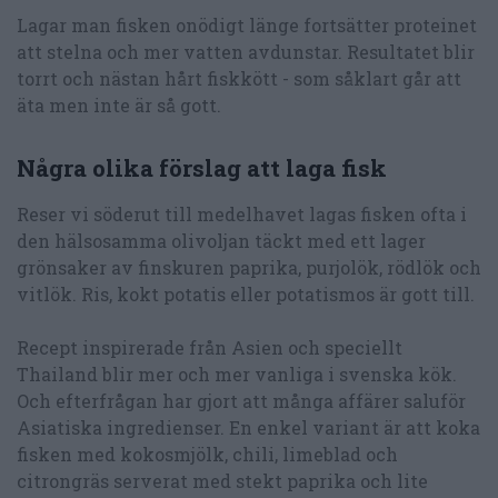
Lagar man fisken onödigt länge fortsätter proteinet
att stelna och mer vatten avdunstar. Resultatet blir
torrt och nästan hårt fiskkött - som såklart går att
äta men inte är så gott.
Några olika förslag att laga fisk
Reser vi söderut till medelhavet lagas fisken ofta i
den hälsosamma olivoljan täckt med ett lager
grönsaker av finskuren paprika, purjolök, rödlök och
vitlök. Ris, kokt potatis eller potatismos är gott till.
Recept inspirerade från Asien och speciellt
Thailand blir mer och mer vanliga i svenska kök.
Och efterfrågan har gjort att många affärer saluför
Asiatiska ingredienser. En enkel variant är att koka
fisken med kokosmjölk, chili, limeblad och
citrongräs serverat med stekt paprika och lite