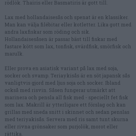
rödlök. Thairis eller Basmatiris är gott till.
Lax med hollandaisesås och spenat är en klassiker.
Man kan välja filébitar eller kotletter. Lika gott med
andra laxfiskar som röding och sik.
Hollandaisesåsen är passar bäst till fiskar med
fastare kött som lax, tonfisk, svärdfisk, smörfisk och
marulk.
Eller prova en asiatisk variant på lax med soja,
socker och svamp. Teriaykisås är en söt japansk sås
vanligtvis gjord med ljus soja och socker. Ibland
också med risvin. Såsen fungerar utmärkt att
marinera och pensla all fisk med - speciellt fet fisk
som lax. Makrill är ytterligare ett förslag och kan
grillas med sneda snitt i skinnet och sedan penslas
med teriyakisås. Servera med ris samt tunt skurna
eller rivna grönsaker som purjolök, morot eller
rättika.