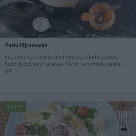
Varm löjromssås
En lyxig vitvinssås med löjrom, schalottenlök,
fiskbuljong samt grädde. Varm löjromssås passar
till...
RECEPT