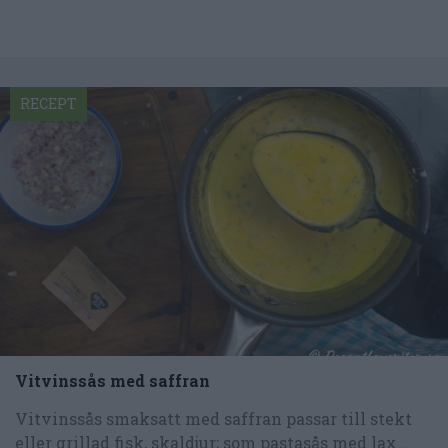
RECEPT
Vitvinssås med saffran
Vitvinssås smaksatt med saffran passar till stekt
eller grillad fisk, skaldjur; som pastasås med lax...