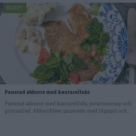
RECEPT
Panerad abborre med kantarellsås
Panerad abborre med kantarellsås, potatisstomp och
grönsallad. Abborrfiléer panerade med rågmjöl och...