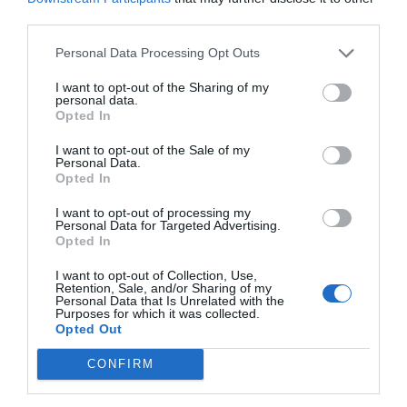
Urbenad och filead gädda som först brynts i smör
third parties.
och sedan steks klart en kort stund i ugnen...
Personal Data Processing Opt Outs
I want to opt-out of the Sharing of my
personal data.
Opted In
RECEPT
I want to opt-out of the Sale of my
Personal Data.
Opted In
I want to opt-out of processing my
Personal Data for Targeted Advertising.
Opted In
I want to opt-out of Collection, Use,
Retention, Sale, and/or Sharing of my
Personal Data that Is Unrelated with the
Purposes for which it was collected.
Opted Out
CONFIRM
Laxgratäng