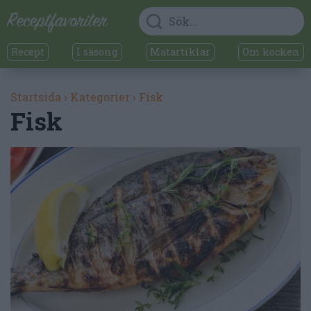
Recept
I säsong
Matartiklar
Om kocken
Startsida
›
Kategorier
›
Fisk
Fisk