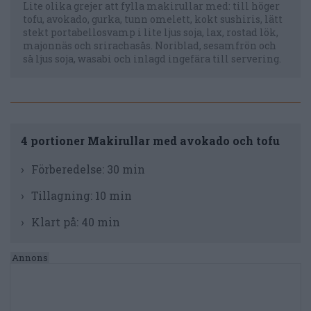
Lite olika grejer att fylla makirullar med: till höger
tofu, avokado, gurka, tunn omelett, kokt sushiris, lätt
stekt portabellosvamp i lite ljus soja, lax, rostad lök,
majonnäs och srirachasås. Noriblad, sesamfrön och
så ljus soja, wasabi och inlagd ingefära till servering.
4 portioner Makirullar med avokado och tofu
Förberedelse:
30 min
Tillagning:
10 min
Klart på:
40 min