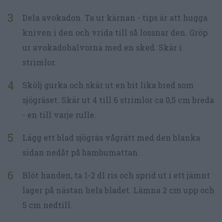
Dela avokadon. Ta ur kärnan - tips är att hugga
kniven i den och vrida till så lossnar den. Gröp
ur avokadohalvorna med en sked. Skär i
strimlor.
Skölj gurka och skär ut en bit lika bred som
sjögräset. Skär ut 4 till 6 strimlor ca 0,5 cm breda
- en till varje rulle.
Lägg ett blad sjögräs vågrätt med den blanka
sidan nedåt på bambumattan.
Blöt handen, ta 1-2 dl ris och sprid ut i ett jämnt
lager på nästan hela bladet. Lämna 2 cm upp och
5 cm nedtill.