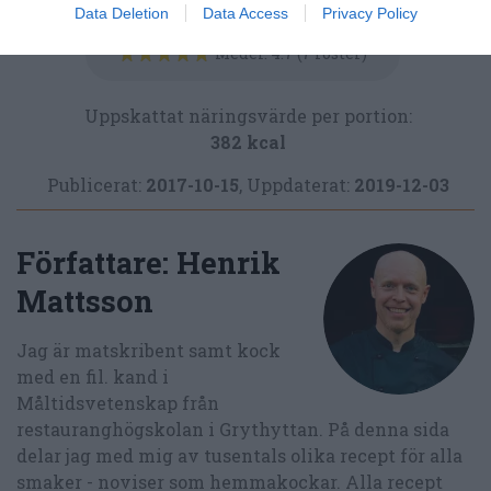
Data Deletion
Data Access
Privacy Policy
Medel:
4.7
(
7
röster)
Uppskattat näringsvärde per portion:
382 kcal
Publicerat:
2017-10-15
,
Uppdaterat:
2019-12-03
Författare:
Henrik
Mattsson
Jag är matskribent samt kock
med en fil. kand i
Måltidsvetenskap från
restauranghögskolan i Grythyttan. På denna sida
delar jag med mig av tusentals olika recept för alla
smaker - noviser som hemmakockar. Alla recept