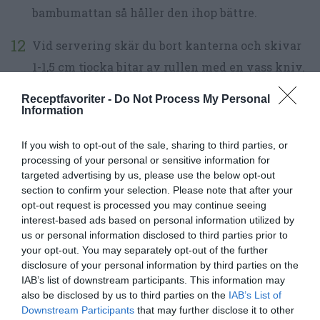
bambumattan så håller den ihop bättre.
Vid servering skär du bort kanterna och skivar
1-1,5 cm tjocka bitar av rullen med en vass kniv.
Förslagsvis i 8 eller 12 bitar. Lägg upp på tallrik.
Receptfavoriter -
Do Not Process My Personal
Information
Kan garneras med mer sesamfrön och rostad
lök.
If you wish to opt-out of the sale, sharing to third parties, or
processing of your personal or sensitive information for
Servera Makirullarna med ljus japansk soja,
targeted advertising by us, please use the below opt-out
section to confirm your selection. Please note that after your
inlagd ingefära och wasabi.
opt-out request is processed you may continue seeing
interest-based ads based on personal information utilized by
us or personal information disclosed to third parties prior to
your opt-out. You may separately opt-out of the further
disclosure of your personal information by third parties on the
IAB’s list of downstream participants. This information may
also be disclosed by us to third parties on the
IAB’s List of
Downstream Participants
that may further disclose it to other