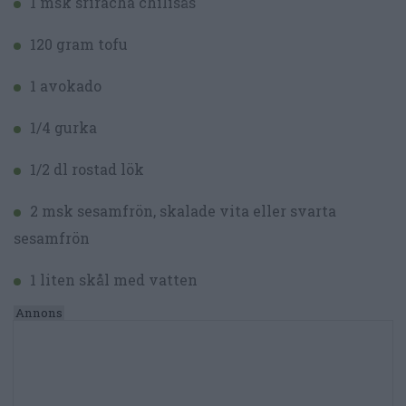
1 msk sriracha chilisås
120 gram tofu
1 avokado
1/4 gurka
1/2 dl rostad lök
2 msk sesamfrön, skalade vita eller svarta
sesamfrön
1 liten skål med vatten