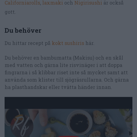
Californiarolls
,
laxmaki
och
Nigirisushi
är också
gott.
Du behöver
Du hittar recept på
kokt sushiris
här.
Du behöver en bambumatta (Makisu) och en skål
med vatten och gärna lite risvinäger i att doppa
fingrarna i så klibbar riset inte så mycket samt att
använda som klister till sjögräsrullarna. Och gärna
ha plasthandskar eller tvätta händer innan.