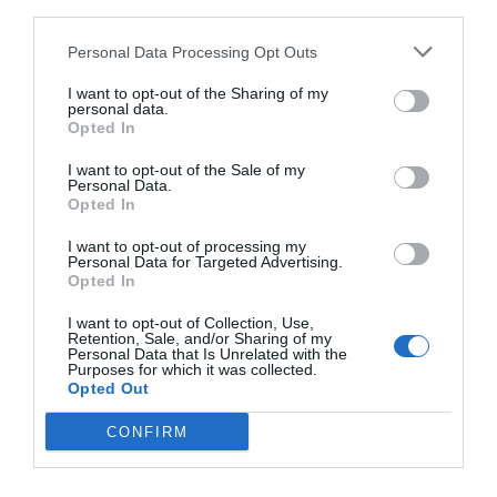
third parties.
Personal Data Processing Opt Outs
I want to opt-out of the Sharing of my
personal data.
Opted In
I want to opt-out of the Sale of my
Personal Data.
Opted In
I want to opt-out of processing my
Personal Data for Targeted Advertising.
Opted In
Aptitretare, snittar och tilltugg
Huvudrätter
I want to opt-out of Collection, Use,
Retention, Sale, and/or Sharing of my
Grönsaker
Ris
Avokado
Tofu
Fest
Personal Data that Is Unrelated with the
Purposes for which it was collected.
Vardag
Buffé
Avancerat
Japansk mat
Opted Out
Vegetariskt
Kall mat
Sushi
CONFIRM
E-mail
Skriv ut