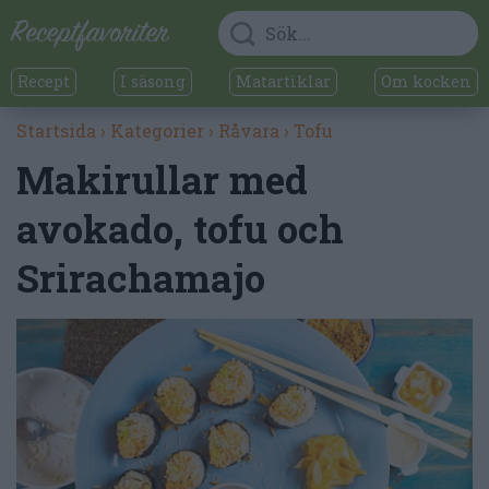
Recept
I säsong
Matartiklar
Om kocken
Startsida
›
Kategorier
›
Råvara
›
Tofu
Makirullar med
avokado, tofu och
Srirachamajo