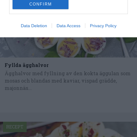
CONFIRM
Data Deletion
Data Access
Privacy Policy
Fyllda ägghalvor
Ägghalvor med fyllning av den kokta äggulan som
mosas och blandas med kaviar, vispad grädde,
majonnäs...
RECEPT