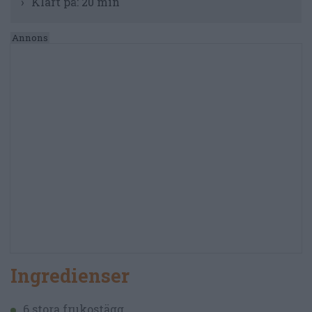
Klart på:
20 min
Ingredienser
6 stora frukostägg