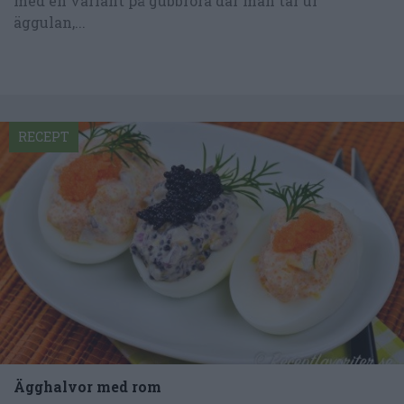
med en variant på gubbröra där man tar ur
äggulan,...
RECEPT
Ägghalvor med rom