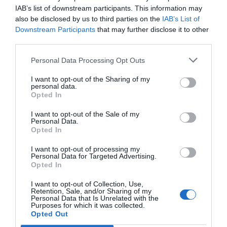
IAB’s list of downstream participants. This information may
also be disclosed by us to third parties on the
IAB’s List of
Downstream Participants
that may further disclose it to other
third parties.
Personal Data Processing Opt Outs
I want to opt-out of the Sharing of my
personal data.
Koktider för ägg
Opted In
Hur du kokar ägg. Här hittar du koktider för
I want to opt-out of the Sale of my
löskokta, medelkokta och hårdkokta ägg samt tips
Personal Data.
hur du...
Opted In
I want to opt-out of processing my
Personal Data for Targeted Advertising.
Opted In
I want to opt-out of Collection, Use,
Retention, Sale, and/or Sharing of my
RECEPT
Personal Data that Is Unrelated with the
Purposes for which it was collected.
Opted Out