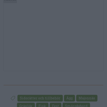
Sidorätter och tillbehör
Ägg
Majonnäs
Gräslök
Fisk
Fest
Smörgåsbord