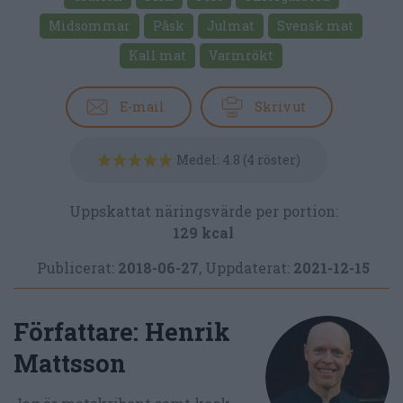
Midsommar
Påsk
Julmat
Svensk mat
Kall mat
Varmrökt
E-mail
Skriv ut
Medel:
4.8
(
4
röster)
Uppskattat näringsvärde per portion:
129 kcal
Publicerat:
2018-06-27
,
Uppdaterat:
2021-12-15
Författare:
Henrik
Mattsson