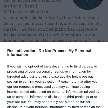
Jag är matskribent samt kock
med en fil. kand i
Måltidsvetenskap från
restauranghögskolan i Grythyttan. På denna sida
delar jag med mig av tusentals olika recept för alla
smaker - noviser som hemmakockar. Alla recept
har jag provlagat, skrivit och fotat så att du ska
kunna laga dem med bästa resultat hemma. Läs mer
om mig
.
Receptfavoriter -
Do Not Process My Personal
Information
If you wish to opt-out of the sale, sharing to third parties, or
Tillbehör och liknande:
processing of your personal or sensitive information for
targeted advertising by us, please use the below opt-out
section to confirm your selection. Please note that after your
RECEPT
opt-out request is processed you may continue seeing
interest-based ads based on personal information utilized by
us or personal information disclosed to third parties prior to
your opt-out. You may separately opt-out of the further
disclosure of your personal information by third parties on the