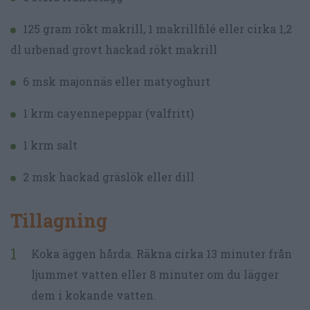
125 gram rökt makrill, 1 makrillfilé eller cirka 1,2
dl urbenad grovt hackad rökt makrill
6 msk majonnäs eller matyoghurt
1 krm cayennepeppar (valfritt)
1 krm salt
2 msk hackad gräslök eller dill
Tillagning
Koka äggen hårda. Räkna cirka 13 minuter från
ljummet vatten eller 8 minuter om du lägger
dem i kokande vatten.