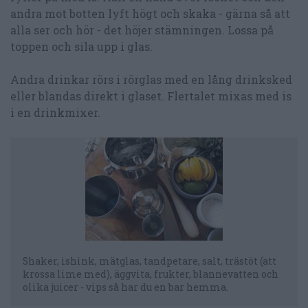
andra mot botten lyft högt och skaka - gärna så att
alla ser och hör - det höjer stämningen. Lossa på
toppen och sila upp i glas.
Andra drinkar rörs i rörglas med en lång drinksked
eller blandas direkt i glaset. Flertalet mixas med is
i en drinkmixer.
Shaker, ishink, mätglas, tandpetare, salt, trästöt (att
krossa lime med), äggvita, frukter, blannevatten och
olika juicer - vips så har du en bar hemma.