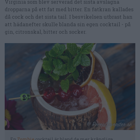
Virginia som blev serverad det sista avslagna
dropparna på ett fat med bitter. En fatkran kallades
då cock och det sista tail. I besvikelsen utbrast han
att hädanefter skulle blanda sin egen cocktail - på
gin, citronskal, bitter och socker.
E
n
Zombie
cocktail är bland de mer krångliga