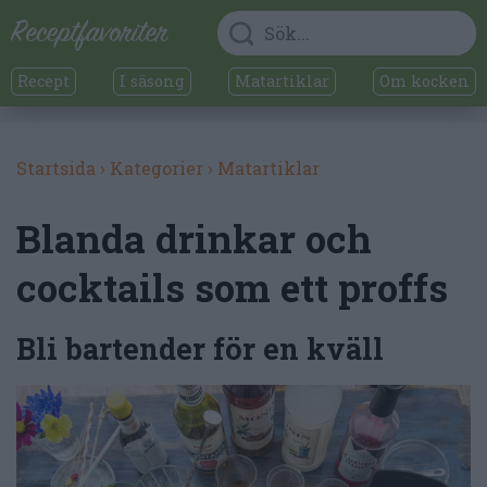
Recept
I säsong
Matartiklar
Om kocken
Startsida
›
Kategorier
›
Matartiklar
Blanda drinkar och
cocktails som ett proffs
Bli bartender för en kväll