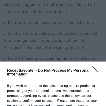
ishink och öppnare. Utrustning bra att ha till att
skaka, röra och stöta drinkar med.
Drinkmixer - om du ska mixa sådana drinkar.
Spritsorter som vodka, gin, tequila och rom. Söt
likör som punsch, midori, kalhua etc ner till
vermouth och smaksättare som grenadine.
Kniv, liten skärbräda och handduk för att skära
upp ingredienser och garnering.
Receptfavoriter -
Do Not Process My Personal
Information
Förbered gärna garnering. Skiva, dela och/eller
klyfta apelsin, citron eller lime (förvara övertäckt i
If you wish to opt-out of the sale, sharing to third parties, or
kyl); skär färsk frukt som ananas i klyftor (förvara
processing of your personal or sensitive information for
targeted advertising by us, please use the below opt-out
övertäckt i kyl); gör
cocktailpinnar
(förvara
section to confirm your selection. Please note that after your
övertäckt i kyl),
torkad citrus
, skölj mynta eller
opt-out request is processed you may continue seeing