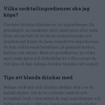
Vilka cocktailingredienser ska jag
köpa?
Flertalet drinkar blandas av tre ingredienser. En
grundsprit, en smaksatt sprit samt juice eller soda.
Efter att ha valt ut ett antal cocktailrecept och
drinkrecept köper du hem respektive ingredienser.
Du kan också rensa barskåpet på gammal midori,
kahlua och curaco. Med ett grundbatteri av olika
sprit, soda, juice och förbedelse av vilka recept du
vill göra så kan många drinkar blandas rätt enkelt.
Tips att blanda drinkar med
Många cocktails och drinkar skakas ofta i en så
kallad shaker. Det är en cylinder med sil och
avtagbart lock. I den mäter du upp ingredienser och
fyller på med is. Håll en hand över locket och den