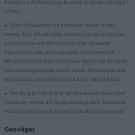
krossa is i. Förbed gärna krossad is innan och lägg i
frysen.
Glas i förslagsvis tre storlekar täcker in det
mesta. Små whiskyglas tumblers, höga drinkglas
highballglas och Martiniglas eller liknande.
Specialglas som mule-muggar, Hurricaneglas,
Margharitaglas eller Gin&Tonic-kupor om du tänkt
göra någon passande sådan drink. Martiniglas kan
du gärna ha i frys eller kyl så de är riktigt kalla.
Om du ej är i ett kök är det bra med en balja eller
rinnande vatten att skölja redskap med. Rinnande
vatten i närheten är bra att byta sköljvatten med.
Genvägar