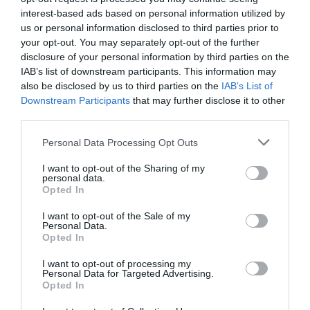
interest-based ads based on personal information utilized by
annat du tänkt ha som garnering. Ex. cocktailbär
us or personal information disclosed to third parties prior to
med citronskiva runt på tandpetare till Gin & Tonic.
your opt-out. You may separately opt-out of the further
Citronrasp och liknande av citrusskal görs vid
disclosure of your personal information by third parties on the
IAB’s list of downstream participants. This information may
servering eller förvaras övertäckt så det ej torkar
also be disclosed by us to third parties on the
IAB’s List of
ut.
Downstream Participants
that may further disclose it to other
third parties.
Tandpetare, drinkpinnar, sugrör, paraplyer och
Personal Data Processing Opt Outs
liknande till servering och garnering.
I want to opt-out of the Sharing of my
personal data.
I kylen: Juicer av apelsin, tranbär, ananas,
Opted In
passionsfrukt, granatäpple, pressad citron och lime
I want to opt-out of the Sale of my
med mera. Förbered gärna färskpressad lime-,
Personal Data.
Opted In
apelsin och/eller citron.
I want to opt-out of processing my
Personal Data for Targeted Advertising.
I kylen: Mjölk, grädde och Cream of coconut.
Opted In