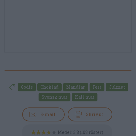
Godis
Choklad
Mandlar
Fest
Julmat
Svensk mat
Kall mat
E-mail
Skriv ut
Medel:
3.8
(
108
röster)