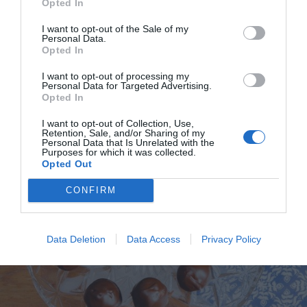
Opted In
Tryffel med nougat, mandelmassa och vit choklad
I want to opt-out of the Sale of my
Tryffel med nougat, mandelmassa och vit choklad.
Personal Data.
En söt och ljus tryffel rullad i kokos. Varianter...
Opted In
I want to opt-out of processing my
Personal Data for Targeted Advertising.
Opted In
I want to opt-out of Collection, Use,
Retention, Sale, and/or Sharing of my
Personal Data that Is Unrelated with the
Purposes for which it was collected.
RECEPT
Opted Out
CONFIRM
Data Deletion
Data Access
Privacy Policy