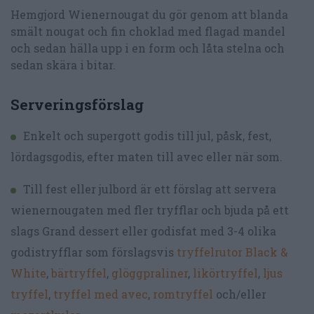
Hemgjord Wienernougat du gör genom att blanda
smält nougat och fin choklad med flagad mandel
och sedan hälla upp i en form och låta stelna och
sedan skära i bitar.
Serveringsförslag
Enkelt och supergott godis till jul, påsk, fest,
lördagsgodis, efter maten till avec eller när som.
Till fest eller julbord är ett förslag att servera
wienernougaten med fler tryfflar och bjuda på ett
slags Grand dessert eller godisfat med 3-4 olika
godistryfflar som förslagsvis
tryffelrutor Black &
White
,
bärtryffel
,
glöggpraliner
,
likörtryffel
,
ljus
tryffel
,
tryffel med avec
,
romtryffel
och/eller