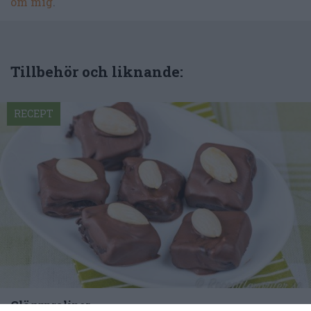
om mig
.
Tillbehör och liknande:
RECEPT
Glöggpraliner