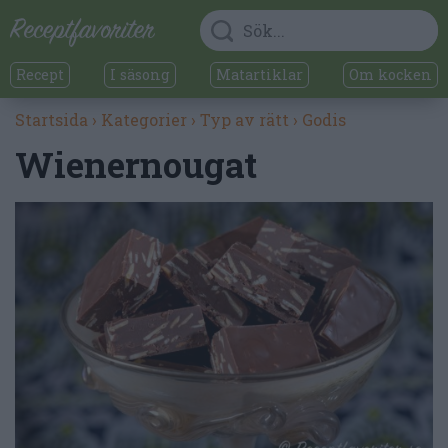
Recept
I säsong
Matartiklar
Om kocken
Startsida
›
Kategorier
›
Typ av rätt
›
Godis
Wienernougat