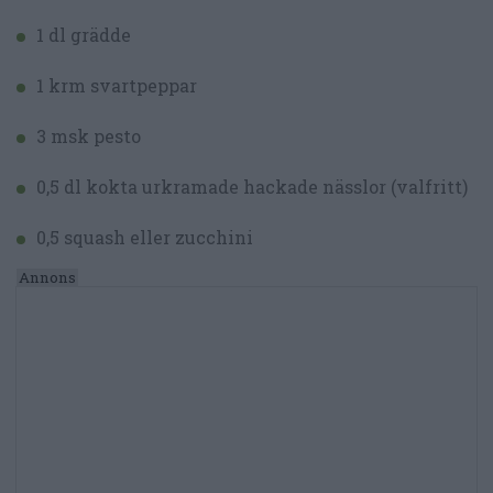
1 dl grädde
1 krm svartpeppar
3 msk pesto
0,5 dl kokta urkramade hackade nässlor (valfritt)
0,5 squash eller zucchini