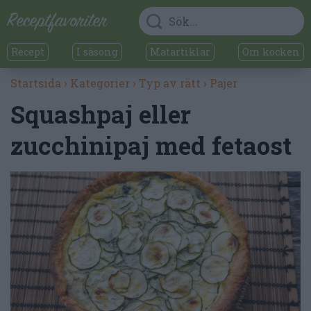
Recept
I säsong
Matartiklar
Om kocken
Startsida
›
Kategorier
›
Typ av rätt
›
Pajer
Squashpaj eller
zucchinipaj med fetaost