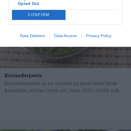
Opted Out
CONFIRM
Data Deletion
Data Access
Privacy Policy
Korianderpesto
Korianderpesto är en variant på pesto med färsk
koriander, nötter, riven ost, lime, chili, vitlök och...