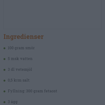
Ingredienser
100 gram smör
5 msk vatten
3 dl vetemjöl
0,5 krm salt
Fyllning: 300 gram fetaost
3 ägg