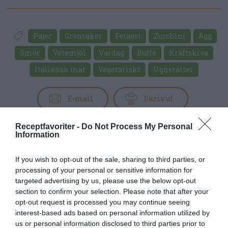
Pajer
Grönsaker
Fetaost
Zucchini
Ägg
Smör
Vetemjöl
Vardag
Buffé
Kräftskiva
Italiensk mat
Vegetariskt
Ugnsrätter
E-mail
Skriv ut
Receptfavoriter -
Do Not Process My Personal
Medel:
3.7
(
23
röster)
Information
Uppskattat näringsvärde per portion:
If you wish to opt-out of the sale, sharing to third parties, or
455 kcal
processing of your personal or sensitive information for
targeted advertising by us, please use the below opt-out
Publicerat:
2010-08-19
,
Uppdaterat:
2020-12-22
section to confirm your selection. Please note that after your
opt-out request is processed you may continue seeing
interest-based ads based on personal information utilized by
Författare:
Henrik
us or personal information disclosed to third parties prior to