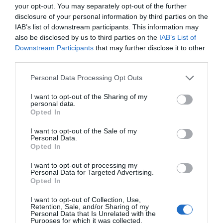
your opt-out. You may separately opt-out of the further
Mattsson
disclosure of your personal information by third parties on the
IAB’s list of downstream participants. This information may
Jag är matskribent samt kock
also be disclosed by us to third parties on the
IAB’s List of
Downstream Participants
that may further disclose it to other
med en fil. kand i
third parties.
Måltidsvetenskap från
restauranghögskolan i Grythyttan. På denna sida
Personal Data Processing Opt Outs
delar jag med mig av tusentals olika recept för alla
smaker - noviser som hemmakockar. Alla recept
I want to opt-out of the Sharing of my
personal data.
har jag provlagat, skrivit och fotat så att du ska
Opted In
kunna laga dem med bästa resultat hemma. Läs mer
I want to opt-out of the Sale of my
om mig
.
Personal Data.
Opted In
I want to opt-out of processing my
Personal Data for Targeted Advertising.
Tillbehör och liknande:
Opted In
I want to opt-out of Collection, Use,
Retention, Sale, and/or Sharing of my
RECEPT
Personal Data that Is Unrelated with the
Purposes for which it was collected.