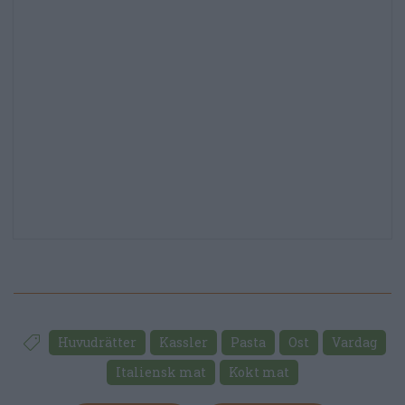
Huvudrätter
Kassler
Pasta
Ost
Vardag
Italiensk mat
Kokt mat