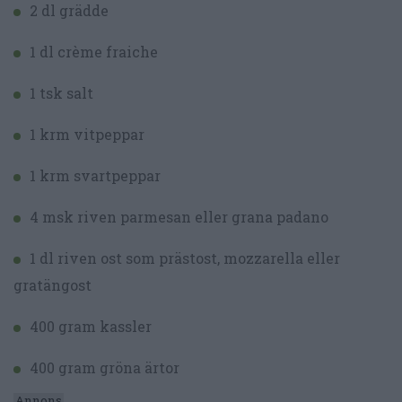
2 dl grädde
1 dl crème fraiche
1 tsk salt
1 krm vitpeppar
1 krm svartpeppar
4 msk riven parmesan eller grana padano
1 dl riven ost som prästost, mozzarella eller
gratängost
400 gram kassler
400 gram gröna ärtor