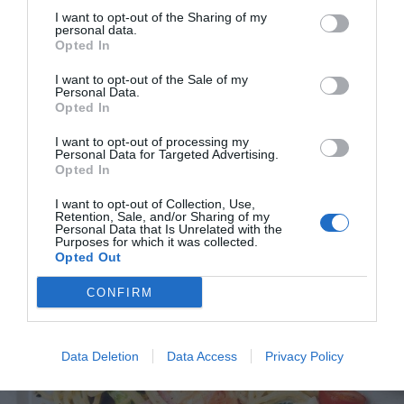
I want to opt-out of the Sharing of my
personal data.
Opted In
I want to opt-out of the Sale of my
Personal Data.
Pasta med kassler, purjolök och broccoli
Opted In
En krämig och lättlagad pasta med kassler, broccoli
I want to opt-out of processing my
och purjolök med sås av grädde och crème fraiche...
Personal Data for Targeted Advertising.
Opted In
I want to opt-out of Collection, Use,
Retention, Sale, and/or Sharing of my
Personal Data that Is Unrelated with the
Purposes for which it was collected.
Opted Out
RECEPT
CONFIRM
Data Deletion
Data Access
Privacy Policy