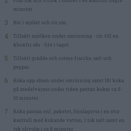
Fräs lök och vitlök i smöret i en kastrull några
minuter.
Rör i mjölet och rör om.
Tillsätt mjölken under omrörning - rör till en
klumfri sås - lite i taget.
Tillsätt grädde och crème fraiche, salt och
peppar.
Koka upp såsen under omrörning samt låt koka
på medelvärme under tiden pastan kokar ca 5-
10 minuter.
Koka pastan enl. paketet, förslagsvis i en stor
kastrull med kokande vatten, 1 tsk salt samt en
tsk olivolja i ca 8 minuter.