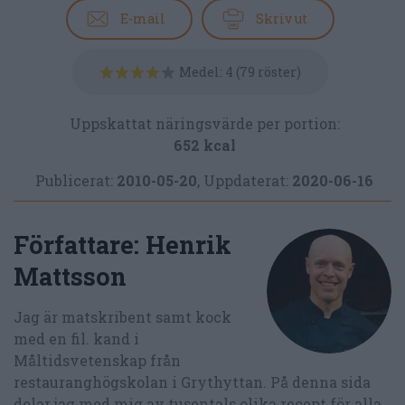
E-mail
Skriv ut
Medel:
4
(
79
röster)
Uppskattat näringsvärde per portion:
652 kcal
Publicerat:
2010-05-20
,
Uppdaterat:
2020-06-16
Författare:
Henrik
Mattsson
Jag är matskribent samt kock
med en fil. kand i
Måltidsvetenskap från
restauranghögskolan i Grythyttan. På denna sida
delar jag med mig av tusentals olika recept för alla