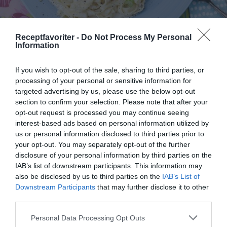
Receptfavoriter -
Do Not Process My Personal
Pasta med kyckling och ädelost
Information
En gräddig, krämig och smaskig pasta med
kycklingfilé, ädelost, salladslök, bacon och
If you wish to opt-out of the sale, sharing to third parties, or
tagliatelle...
processing of your personal or sensitive information for
targeted advertising by us, please use the below opt-out
section to confirm your selection. Please note that after your
opt-out request is processed you may continue seeing
interest-based ads based on personal information utilized by
us or personal information disclosed to third parties prior to
your opt-out. You may separately opt-out of the further
RECEPT
disclosure of your personal information by third parties on the
IAB’s list of downstream participants. This information may
also be disclosed by us to third parties on the
IAB’s List of
Downstream Participants
that may further disclose it to other
third parties.
Personal Data Processing Opt Outs