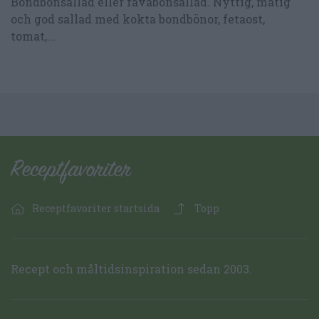
Bondbönsallad eller favabönsallad. Nyttig, matig
och god sallad med kokta bondbönor, fetaost,
tomat,...
Receptfavoriter startsida
Topp
Recept och måltidsinspiration sedan 2003.