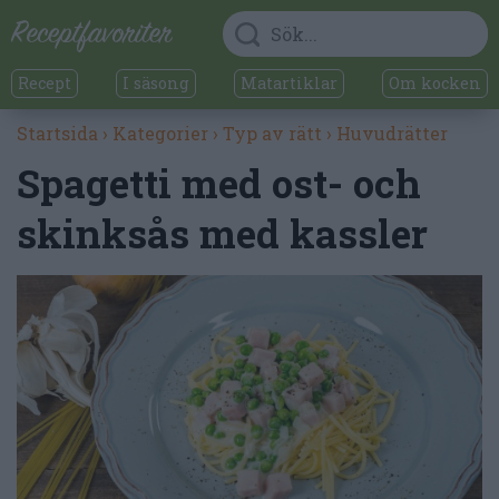
Recept
I säsong
Matartiklar
Om kocken
Startsida
›
Kategorier
›
Typ av rätt
›
Huvudrätter
Spagetti med ost- och
skinksås med kassler