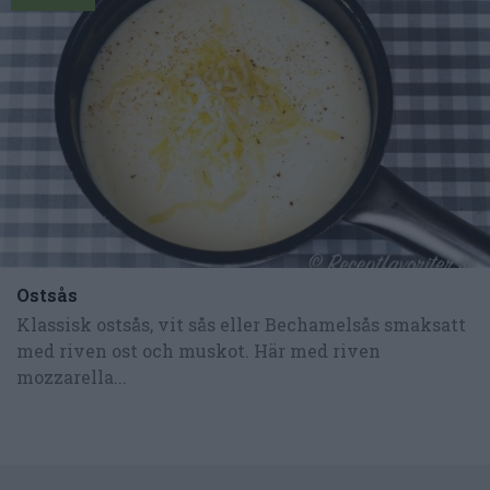
Ostsås
Klassisk ostsås, vit sås eller Bechamelsås smaksatt
med riven ost och muskot. Här med riven
mozzarella...