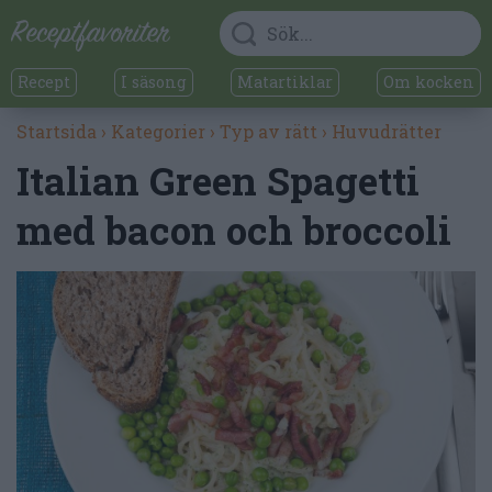
Recept
I säsong
Matartiklar
Om kocken
Startsida
›
Kategorier
›
Typ av rätt
›
Huvudrätter
Italian Green Spagetti
med bacon och broccoli