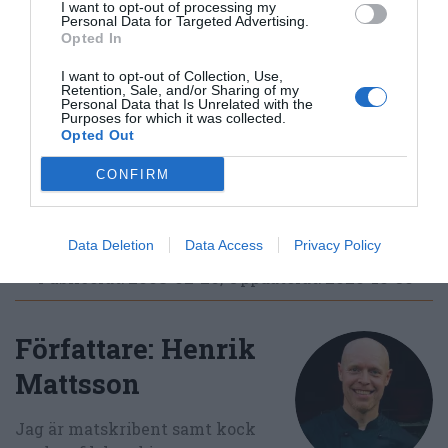
I want to opt-out of processing my
Huvudrätter
Pasta
Bacon
Broccoli
Personal Data for Targeted Advertising.
Opted In
Vardag
Italiensk mat
Kokt mat
I want to opt-out of Collection, Use,
Retention, Sale, and/or Sharing of my
E-mail
Skriv ut
Personal Data that Is Unrelated with the
Purposes for which it was collected.
Opted Out
Medel:
4.5
(
4
röster)
CONFIRM
Uppskattat näringsvärde per portion:
521 kcal
Data Deletion
Data Access
Privacy Policy
Publicerat:
2008-02-26
,
Uppdaterat:
2020-10-30
Författare:
Henrik
Mattsson
Jag är matskribent samt kock