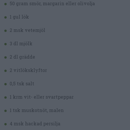
50 gram smör, margarin eller olivolja
1 gul lök
2 msk vetemjöl
3 dl mjölk
2 dl grädde
2 vitlöksklyftor
0,5 tsk salt
1 krm vit- eller svartpeppar
1 tsk muskotnöt, malen
4 msk hackad persilja