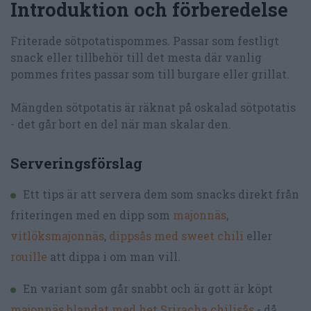
Introduktion och förberedelse
Friterade sötpotatispommes. Passar som festligt
snack eller tillbehör till det mesta där vanlig
pommes frites passar som till burgare eller grillat.
Mängden sötpotatis är räknat på oskalad sötpotatis
- det går bort en del när man skalar den.
Serveringsförslag
Ett tips är att servera dem som snacks direkt från
friteringen med en dipp som
majonnäs
,
vitlöksmajonnäs
,
dippsås med sweet chili
eller
rouille
att dippa i om man vill.
En variant som går snabbt och är gott är köpt
majonnäs blandat med het Sriracha chilisås
- då