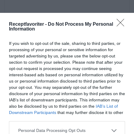
Receptfavoriter -
Do Not Process My Personal
Information
If you wish to opt-out of the sale, sharing to third parties, or
processing of your personal or sensitive information for
Sidorätter och tillbehör
Sötpotatis
Olja
targeted advertising by us, please use the below opt-out
section to confirm your selection. Please note that after your
Fest
Buffé
Avancerat
Amerikansk mat
opt-out request is processed you may continue seeing
Vegetariskt
Vegan
Friterad mat
interest-based ads based on personal information utilized by
us or personal information disclosed to third parties prior to
your opt-out. You may separately opt-out of the further
E-mail
Skriv ut
disclosure of your personal information by third parties on the
IAB’s list of downstream participants. This information may
also be disclosed by us to third parties on the
IAB’s List of
Medel:
4.1
(
20
röster)
Downstream Participants
that may further disclose it to other
third parties.
Uppskattat näringsvärde per portion:
Personal Data Processing Opt Outs
364 kcal