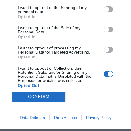
I want to opt-out of the Sharing of my
Publicerat:
2017-08-18
,
Uppdaterat:
2021-05-18
personal data.
Opted In
I want to opt-out of the Sale of my
Författare:
Henrik
Personal Data.
Opted In
Mattsson
I want to opt-out of processing my
Personal Data for Targeted Advertising.
Jag är matskribent samt kock
Opted In
med en fil. kand i
I want to opt-out of Collection, Use,
Måltidsvetenskap från
Retention, Sale, and/or Sharing of my
restauranghögskolan i Grythyttan. På denna sida
Personal Data that Is Unrelated with the
Purposes for which it was collected.
delar jag med mig av tusentals olika recept för alla
Opted Out
smaker - noviser som hemmakockar. Alla recept
har jag provlagat, skrivit och fotat så att du ska
CONFIRM
kunna laga dem med bästa resultat hemma. Läs mer
om mig
.
Data Deletion
Data Access
Privacy Policy