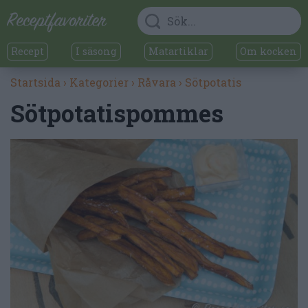
Recept
I säsong
Matartiklar
Om kocken
Startsida
›
Kategorier
›
Råvara
›
Sötpotatis
Sötpotatispommes