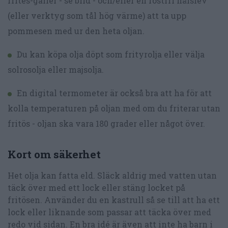
frites-galler - se bild - och/eller en rostfri hålslev
(eller verktyg som tål hög värme) att ta upp
pommesen med ur den heta oljan.
Du kan köpa olja döpt som frityrolja eller välja
solrosolja eller majsolja.
En digital termometer är också bra att ha för att
kolla temperaturen på oljan med om du friterar utan
fritös - oljan ska vara 180 grader eller något över.
Kort om säkerhet
Het olja kan fatta eld. Släck aldrig med vatten utan
täck över med ett lock eller stäng locket på
fritösen. Använder du en kastrull så se till att ha ett
lock eller liknande som passar att täcka över med
redo vid sidan. En bra idé är även att inte ha barn i