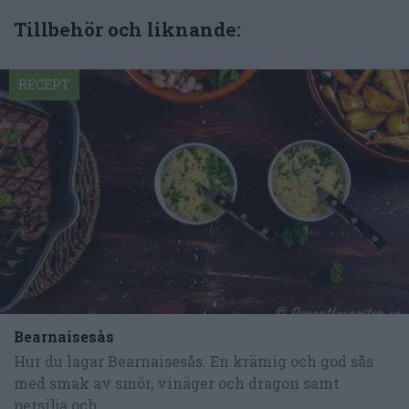
Tillbehör och liknande:
RECEPT
Bearnaisesås
Hur du lagar Bearnaisesås. En krämig och god sås
med smak av smör, vinäger och dragon samt
persilja och...