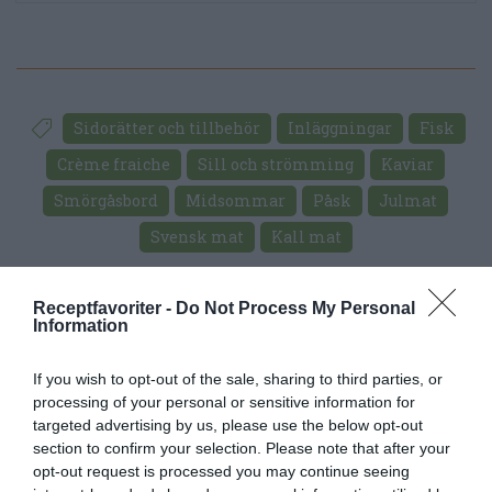
Sidorätter och tillbehör
Inläggningar
Fisk
Crème fraiche
Sill och strömming
Kaviar
Smörgåsbord
Midsommar
Påsk
Julmat
Svensk mat
Kall mat
E-mail
Skriv ut
Receptfavoriter -
Do Not Process My Personal
Information
Medel:
3.9
(
9
röster)
If you wish to opt-out of the sale, sharing to third parties, or
processing of your personal or sensitive information for
Uppskattat näringsvärde per portion:
targeted advertising by us, please use the below opt-out
section to confirm your selection. Please note that after your
86 kcal
opt-out request is processed you may continue seeing