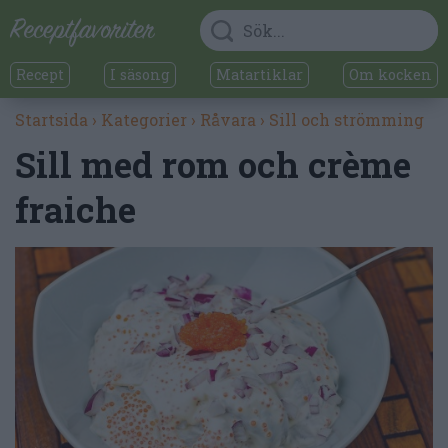
Recept
I säsong
Matartiklar
Om kocken
Startsida
›
Kategorier
›
Råvara
›
Sill och strömming
Sill med rom och crème
fraiche