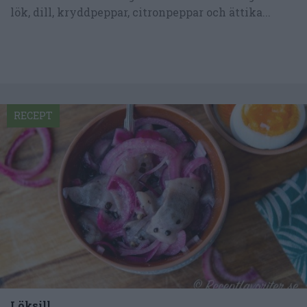
lök, dill, kryddpeppar, citronpeppar och ättika...
RECEPT
Löksill