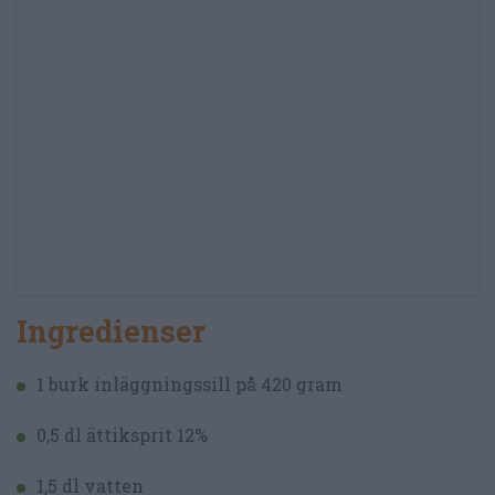
Ingredienser
1 burk inläggningssill på 420 gram
0,5 dl ättiksprit 12%
1,5 dl vatten