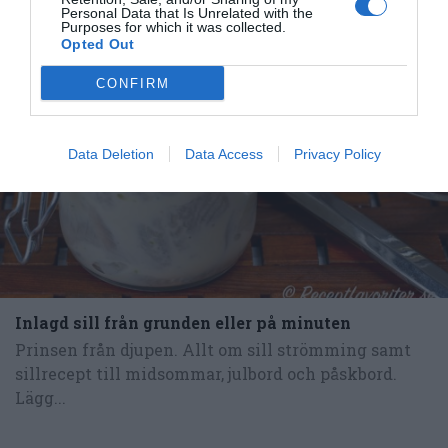
Personal Data that Is Unrelated with the
Purposes for which it was collected.
Opted Out
CONFIRM
Data Deletion
Data Access
Privacy Policy
Inlagd sill från grunden eller på minuten
Prinsen från djupen. Allt om sill strömming samt
sillrecept till midsommar, julbord och påskbord.
Lägg...