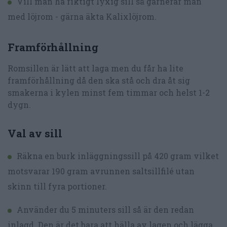
Vill man ha riktigt lyxig sill så garnerar man
med löjrom - gärna äkta Kalixlöjrom.
Framförhållning
Romsillen är lätt att laga men du får ha lite
framförhållning då den ska stå och dra åt sig
smakerna i kylen minst fem timmar och helst 1-2
dygn.
Val av sill
Räkna en burk inläggningssill på 420 gram vilket
motsvarar 190 gram avrunnen saltsillfilé utan
skinn till fyra portioner.
Använder du 5 minuters sill så är den redan
inlagd. Den är det bara att hälla av lagen och lägga