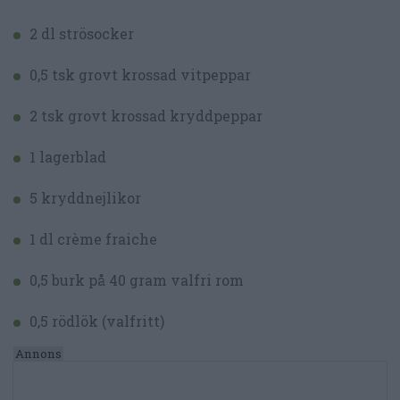
2 dl strösocker
0,5 tsk grovt krossad vitpeppar
2 tsk grovt krossad kryddpeppar
1 lagerblad
5 kryddnejlikor
1 dl crème fraiche
0,5 burk på 40 gram valfri rom
0,5 rödlök (valfritt)