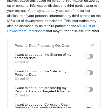
Publicerat:
2013-12-23
,
Uppdaterat:
2020-06-15
interest-based ads based on personal information utilized by
us or personal information disclosed to third parties prior to
your opt-out. You may separately opt-out of the further
disclosure of your personal information by third parties on the
Författare:
Henrik
IAB’s list of downstream participants. This information may
Mattsson
also be disclosed by us to third parties on the
IAB’s List of
Downstream Participants
that may further disclose it to other
third parties.
Jag är matskribent samt kock
med en fil. kand i
Personal Data Processing Opt Outs
Måltidsvetenskap från
restauranghögskolan i Grythyttan. På denna sida
I want to opt-out of the Sharing of my
personal data.
delar jag med mig av tusentals olika recept för alla
Opted In
smaker - noviser som hemmakockar. Alla recept
I want to opt-out of the Sale of my
har jag provlagat, skrivit och fotat så att du ska
Personal Data.
kunna laga dem med bästa resultat hemma. Läs mer
Opted In
om mig
.
I want to opt-out of processing my
Personal Data for Targeted Advertising.
Opted In
I want to opt-out of Collection, Use,
Tillbehör och liknande:
Retention, Sale, and/or Sharing of my