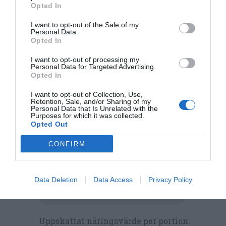
Opted In
I want to opt-out of the Sale of my
Personal Data.
Opted In
I want to opt-out of processing my
Personal Data for Targeted Advertising.
Opted In
I want to opt-out of Collection, Use,
Retention, Sale, and/or Sharing of my
Personal Data that Is Unrelated with the
Purposes for which it was collected.
Sylt
Frukt
Plommon
Vardag
Opted Out
Svensk mat
Kokt mat
CONFIRM
E-mail
Skriv ut
Data Deletion
Data Access
Privacy Policy
Medel:
3.6
(
193
röster)
Uppskattat näringsvärde per portion: