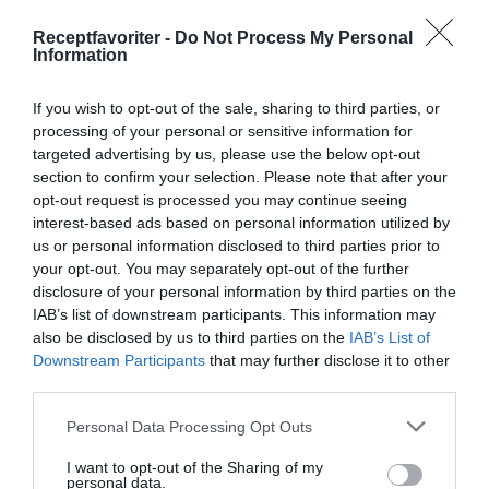
Skumma med en slev bort skum i kanterna.
Receptfavoriter -
Do Not Process My Personal
Information
Häll upp sylten på väl rengjorda glasburkar och
sätt på lock direkt. Vänd dem upp och ner och
If you wish to opt-out of the sale, sharing to third parties, or
låt svalna - valfritt om du vill ha en hållbar sylt
processing of your personal or sensitive information for
targeted advertising by us, please use the below opt-out
då locket blir steriliserat av den heta sylten.
section to confirm your selection. Please note that after your
opt-out request is processed you may continue seeing
Förvara plommonsylten svalt och mörkt.
interest-based ads based on personal information utilized by
Öppnad burk förvaras i kylen.
us or personal information disclosed to third parties prior to
your opt-out. You may separately opt-out of the further
disclosure of your personal information by third parties on the
IAB’s list of downstream participants. This information may
also be disclosed by us to third parties on the
IAB’s List of
Downstream Participants
that may further disclose it to other
third parties.
Personal Data Processing Opt Outs
I want to opt-out of the Sharing of my
personal data.