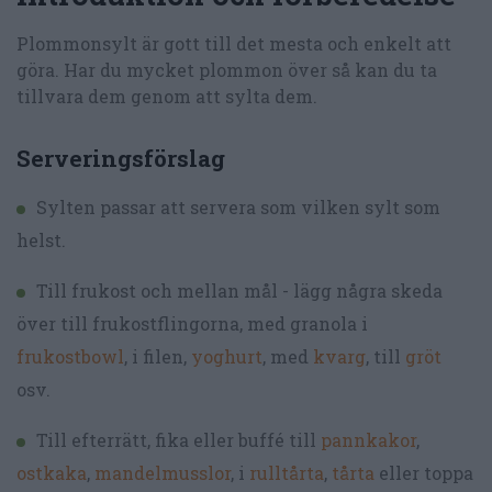
Plommonsylt är gott till det mesta och enkelt att
göra. Har du mycket plommon över så kan du ta
tillvara dem genom att sylta dem.
Serveringsförslag
Sylten passar att servera som vilken sylt som
helst.
Till frukost och mellan mål - lägg några skeda
över till frukostflingorna, med granola i
frukostbowl
, i filen,
yoghurt
, med
kvarg
, till
gröt
osv.
Till efterrätt, fika eller buffé till
pannkakor
,
ostkaka
,
mandelmusslor
, i
rulltårta
,
tårta
eller toppa