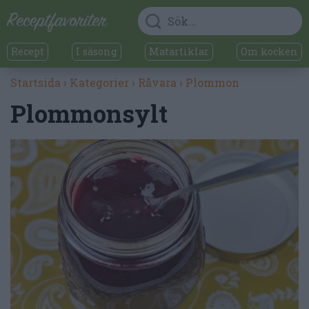
Recept
I säsong
Matartiklar
Om kocken
Startsida
›
Kategorier
›
Råvara
›
Plommon
Plommonsylt