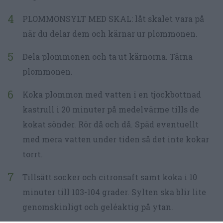
PLOMMONSYLT MED SKAL: låt skalet vara på
när du delar dem och kärnar ur plommonen.
Dela plommonen och ta ut kärnorna. Tärna
plommonen.
Koka plommon med vatten i en tjockbottnad
kastrull i 20 minuter på medelvärme tills de
kokat sönder. Rör då och då. Späd eventuellt
med mera vatten under tiden så det inte kokar
torrt.
Tillsätt socker och citronsaft samt koka i 10
minuter till 103-104 grader. Sylten ska blir lite
genomskinligt och geléaktig på ytan.