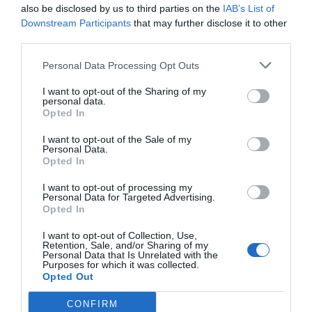
Måltidsvetenskap från
also be disclosed by us to third parties on the
IAB’s List of
Downstream Participants
that may further disclose it to other
restauranghögskolan i Grythyttan. På denna sida
third parties.
delar jag med mig av tusentals olika recept för alla
smaker - noviser som hemmakockar. Alla recept
Personal Data Processing Opt Outs
har jag provlagat, skrivit och fotat så att du ska
I want to opt-out of the Sharing of my
kunna laga dem med bästa resultat hemma. Läs mer
personal data.
om mig
.
Opted In
I want to opt-out of the Sale of my
Personal Data.
Opted In
Tillbehör och liknande:
I want to opt-out of processing my
Personal Data for Targeted Advertising.
Opted In
RECEPT
I want to opt-out of Collection, Use,
Retention, Sale, and/or Sharing of my
Personal Data that Is Unrelated with the
Purposes for which it was collected.
Opted Out
CONFIRM