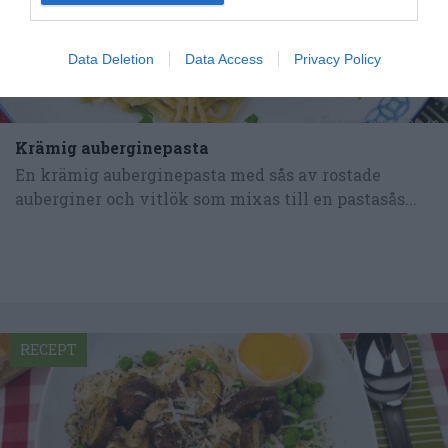
Data Deletion
Data Access
Privacy Policy
Krämig auberginepasta
En krämig auberginepasta med sås av rostade
auberginer och vitlök som mixas till en pastasås...
RECEPT