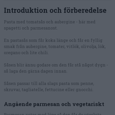
Introduktion och förberedelse
Pasta med tomatsås och aubergine - här med
spagetti och parmesanost.
En pastasås som får koka länge och får en fyllig
smak från aubergine, tomater, vitlök, olivolja, lök,
oregano och lite chili.
Såsen blir ännu godare om den får stå något dygn -
så laga den gärna dagen innan.
Såsen passar till alla slags pasta som penne,
skruvar, tagliatelle, fettucine eller gnocchi.
Angående parmesan och vegetariskt
Parmesan ystas med löpe så den får du utesluta