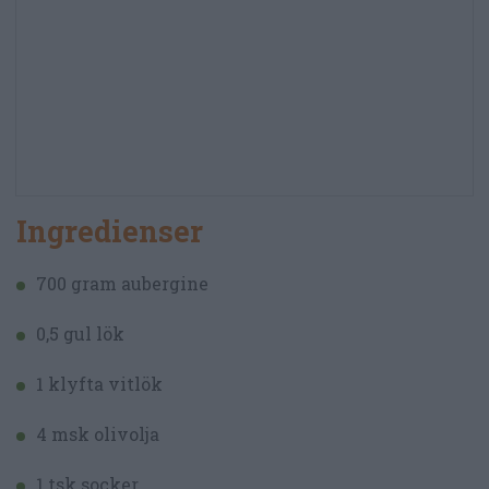
Ingredienser
700 gram aubergine
0,5 gul lök
1 klyfta vitlök
4 msk olivolja
1 tsk socker