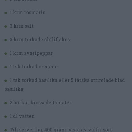
1 krm rosmarin
3 krm salt
3 krm torkade chiliflakes
1 krm svartpeppar
1 tsk torkad oregano
1 tsk torkad basilika eller 5 färska strimlade blad
basilika
2 burkar krossade tomater
1 dl vatten
Till servering: 400 gram pasta av valfri sort