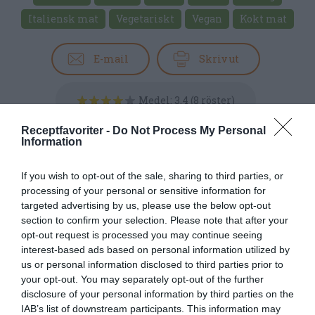
Italiensk mat
Vegetariskt
Vegan
Kokt mat
E-mail
Skriv ut
Medel:
3.4
(
8
röster)
Receptfavoriter -
Do Not Process My Personal
Uppskattat näringsvärde per portion:
Information
410 kcal
If you wish to opt-out of the sale, sharing to third parties, or
Publicerat:
2018-05-20
,
Uppdaterat:
2019-11-26
processing of your personal or sensitive information for
targeted advertising by us, please use the below opt-out
section to confirm your selection. Please note that after your
Författare:
Henrik
opt-out request is processed you may continue seeing
interest-based ads based on personal information utilized by
Mattsson
us or personal information disclosed to third parties prior to
your opt-out. You may separately opt-out of the further
Jag är matskribent samt kock
disclosure of your personal information by third parties on the
med en fil. kand i
IAB’s list of downstream participants. This information may