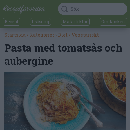
Recept
I säsong
Matartiklar
Om kocken
Startsida
›
Kategorier
›
Diet
›
Vegetariskt
Pasta med tomatsås och
aubergine