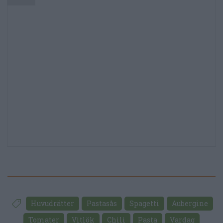
Huvudrätter
Pastasås
Spagetti
Aubergine
Tomater
Vitlök
Chili
Pasta
Vardag