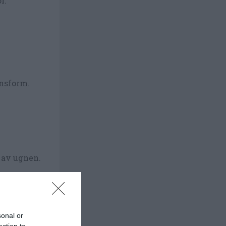
r.
gnsform.
n av ugnen.
sonal or
ection to