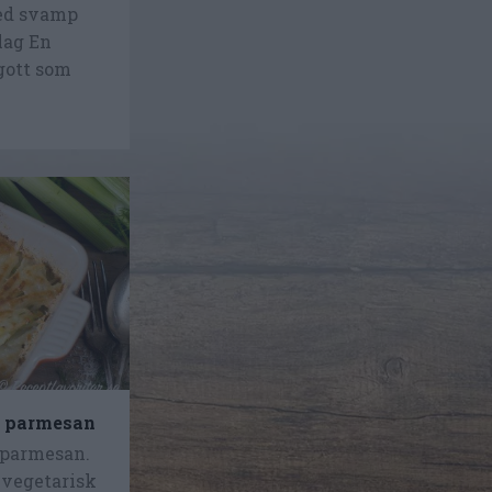
med svamp
lag En
 gott som
d parmesan
 parmesan.
vegetarisk