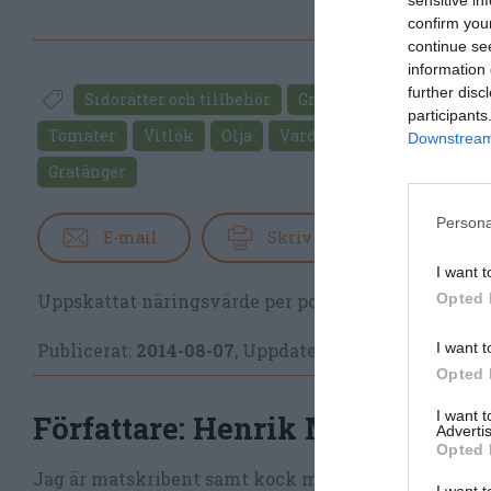
confirm you
continue se
information 
further disc
Sidorätter och tillbehör
Grönsaker
Mozzarell
participants
Tomater
Vitlök
Olja
Vardag
Buffé
Italien
Downstream 
Gratänger
Persona
E-mail
Skriv ut
I want t
Opted 
Uppskattat näringsvärde per portion:
223 kcal
I want t
Publicerat:
2014-08-07
,
Uppdaterat:
2019-08-17
Opted 
I want 
Författare:
Henrik Mattsson
Advertis
Opted 
Jag är matskribent samt kock med en fil. kand i Må
I want t