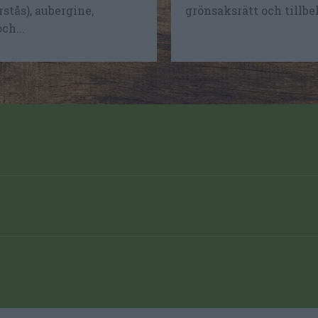
rstås), aubergine,
grönsaksrätt och tillbeh
ch...