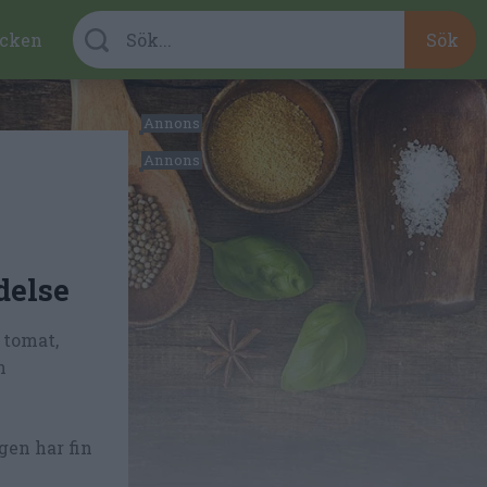
cken
delse
 tomat,
n
gen har fin