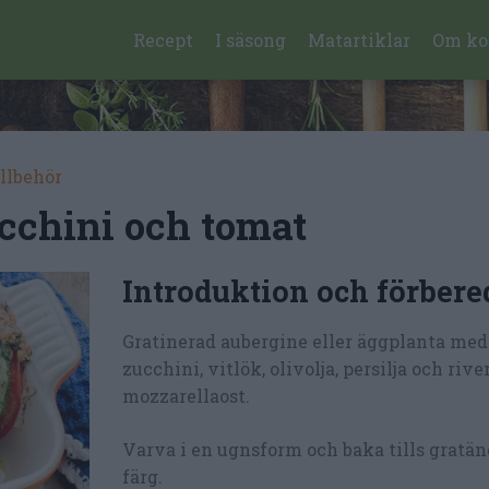
Recept
I säsong
Matartiklar
Om ko
illbehör
ucchini och tomat
Introduktion och förbere
Gratinerad aubergine eller äggplanta med
zucchini, vitlök, olivolja, persilja och rive
mozzarellaost.
Varva i en ugnsform och baka tills gratän
färg.