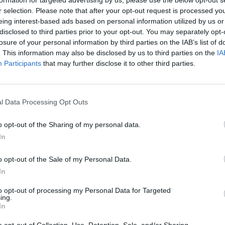
r selection. Please note that after your opt-out request is processed y
eing interest-based ads based on personal information utilized by us or
disclosed to third parties prior to your opt-out. You may separately opt-
losure of your personal information by third parties on the IAB’s list of
a
Aubergine
Zucchini
. This information may also be disclosed by us to third parties on the
IA
sk mat
Ugnsrätter
Participants
that may further disclose it to other third parties.
l Data Processing Opt Outs
Medel:
4.5
(
13
röster)
o opt-out of the Sharing of my personal data.
In
o opt-out of the Sale of my Personal Data.
In
to opt-out of processing my Personal Data for Targeted
ing.
In
ltidsvetenskap från restauranghögskolan i
o opt-out of Collection, Use, Retention, Sale, and/or Sharing