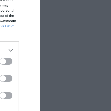
ou may
 personal
out of the
 downstream
B’s List of