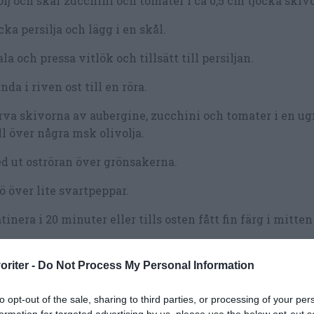
lj och skär zucchini och tomater i ca 0,5 cm tjocka skivo
ka persilja och lägg i en skål.
la och pressa vitlök och tillsätt till persiljan.
nda i riven ost till en röra.
va skivorna av aubergine, zucchini och tomater i en u
l över några msk olivolja.
d ut oströran över grönsakerna.
ö över lite svartpeppar.
tinera i 20 minuter eller tills osten fått fin färg i mitte
oriter -
Do Not Process My Personal Information
to opt-out of the sale, sharing to third parties, or processing of your per
formation for targeted advertising by us, please use the below opt-out s