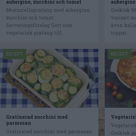
aubergine, zucchini och tomat
aubergine
Mozzarellagratäng med aubergine,
Grekisk M
zucchini och tomat.
variant me
Serveringsförslag Gott som
även kalla
vegetarisk gratäng till...
toppat...
RECEPT
RECEPT
Gratinerad zucchini med
Vegetari
parmesan
Vegetaris
Gratinerad zucchini med parmesan
Grekisk p