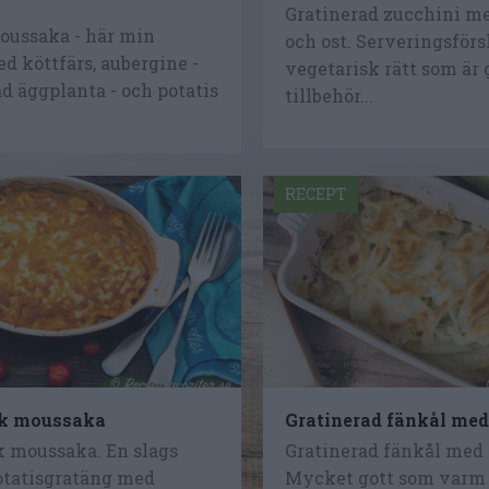
Gratinerad zucchini 
oussaka - här min
och ost. Serveringsförs
d köttfärs, aubergine -
vegetarisk rätt som är
d äggplanta - och potatis
tillbehör...
RECEPT
sk moussaka
Gratinerad fänkål me
k moussaka. En slags
Gratinerad fänkål med
otatisgratäng med
Mycket gott som varm 