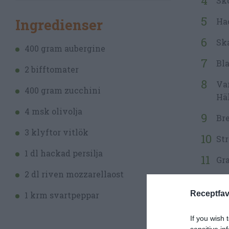
Skö
Ingredienser
Hac
Ska
400 gram aubergine
Bla
2 bifftomater
Var
400 gram zucchini
Häl
4 msk olivolja
Bre
3 klyftor vitlök
Str
1 dl hackad persilja
Gra
2 dl riven mozzarellaost
Receptfav
1 krm svartpeppar
If you wish 
sensitive in