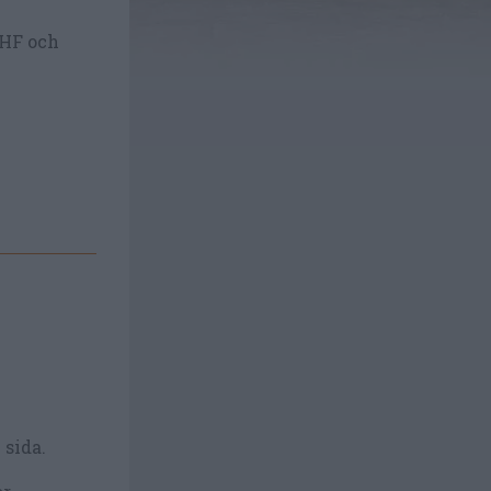
CHF och
 sida.