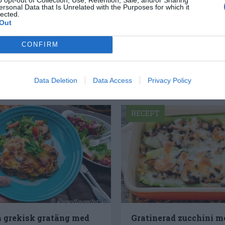
tals olika recept för alla smaker - noviser
ersonal Data that Is Unrelated with the Purposes for which it
lected.
ivit och fotat så att du ska kunna laga dem
Out
CONFIRM
Data Deletion
Data Access
Privacy Policy
RECEPT
 grekisk gratäng med
Gratinerad zucchini 