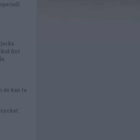
speciell
tjocka
ckså fint
de.
m de kan ta
u mycket