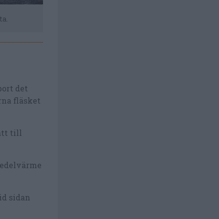
ta.
Har fläsket mycket kryddning så kan du skrapa bo
bort det
na fläsket
t till
 medelvärme
id sidan