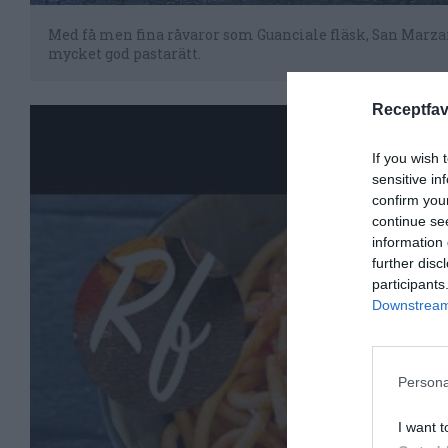
Med få men fina råvaror som Guanciale fläsk, San Marzano
mycket god pastarätt.
Receptfav
If you wish 
sensitive in
confirm you
continue se
information 
further disc
participants
Downstream 
Persona
I want t