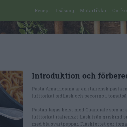
Recept
I säsong
Matartiklar
Om ko
Introduktion och förbere
Pasta Amatriciana är en italiensk pasta
lufttorkat sidfläsk och pecorino i tomatså
Pastan lagas helst med Guanciale som är 
lufttorkat italienskt fläsk från griskind 
med bla svartpeppar. Fläskfettet ger toma