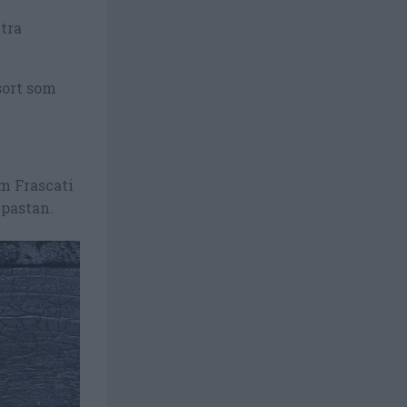
tra
sort som
om Frascati
 pastan.