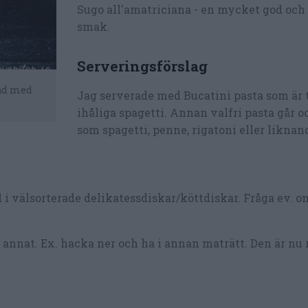
Sugo all'amatriciana - en mycket god och 
smak.
Serveringsförslag
pad med
Jag serverade med Bucatini pasta som är 
ihåliga spagetti. Annan valfri pasta går o
som spagetti, penne, rigatoni eller liknan
 i välsorterade delikatessdiskar/köttdiskar. Fråga ev. o
l annat. Ex. hacka ner och ha i annan maträtt. Den är n