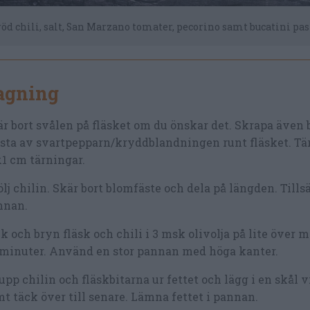
, röd chili, salt, San Marzano tomater, pecorino samt bucatini pas
lagning
r bort svålen på fläsket om du önskar det. Skrapa även 
ta av svartpepparn/kryddblandningen runt fläsket. Tär
x1 cm tärningar.
lj chilin. Skär bort blomfäste och dela på längden. Tillsät
nnan.
k och bryn fläsk och chili i 3 msk olivolja på lite över
 minuter. Använd en stor pannan med höga kanter.
upp chilin och fläskbitarna ur fettet och lägg i en skål v
t täck över till senare. Lämna fettet i pannan.