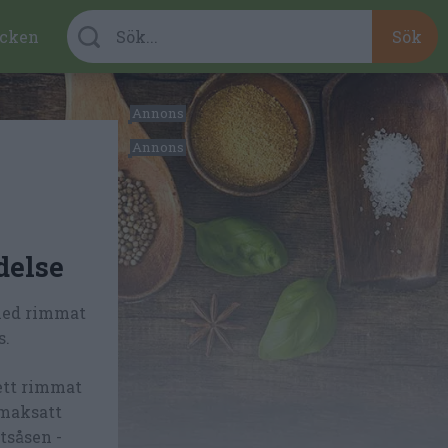
cken
delse
 med rimmat
s.
ett rimmat
smaksatt
tsåsen -