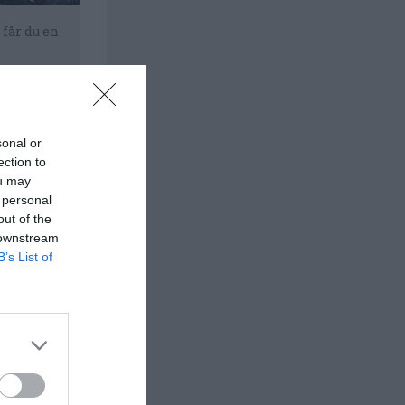
 får du en
sonal or
ection to
ou may
 personal
out of the
 downstream
B’s List of