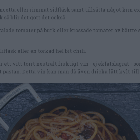
ncetta eller rimmat sidfläsk samt tillsätta något krm ex
 så blir det gott det också.
lade tomater på burk eller krossade tomater av bättre 
fläsk eller en torkad hel bit chili.
tt vitt torrt neutralt fruktigt vin - ej ekfatslagrat - s
 pastan. Detta vin kan man då även dricka lätt kylt till