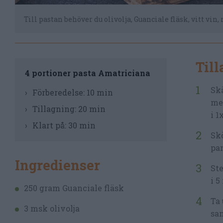
Till pastan behöver du olivolja, Guanciale fläsk, vitt vin
Til
4 portioner pasta Amatriciana
Skä
Förberedelse:
10 min
mes
Tillagning:
20 min
i 1
Klart på:
30 min
Skö
pa
Ingredienser
Ste
i 5
250 gram Guanciale fläsk
Ta 
3 msk olivolja
sam