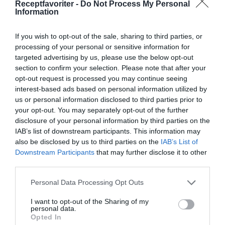
Receptfavoriter -
Do Not Process My Personal
Information
If you wish to opt-out of the sale, sharing to third parties, or
processing of your personal or sensitive information for
targeted advertising by us, please use the below opt-out
Limepannacotta
section to confirm your selection. Please note that after your
En god variant på pannacotta smaksatt med lime.
opt-out request is processed you may continue seeing
interest-based ads based on personal information utilized by
Här serverad med fruktsallad på melon, jordgubbar
us or personal information disclosed to third parties prior to
och...
your opt-out. You may separately opt-out of the further
disclosure of your personal information by third parties on the
IAB’s list of downstream participants. This information may
also be disclosed by us to third parties on the
IAB’s List of
Downstream Participants
that may further disclose it to other
third parties.
RECEPT
Personal Data Processing Opt Outs
I want to opt-out of the Sharing of my
personal data.
Opted In