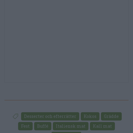
Desserter och efterrätter
Kokos
Grädde
Fest
Buffé
Italiensk mat
Kall mat