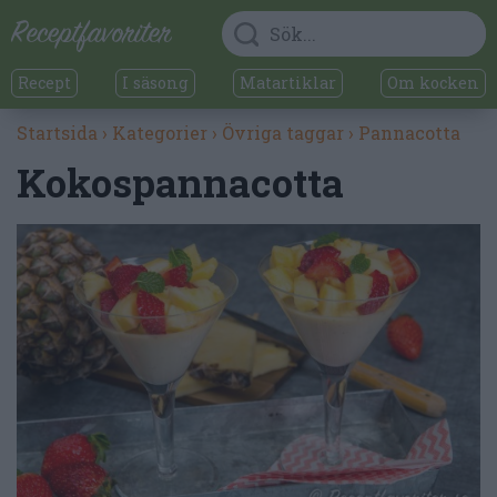
Recept
I säsong
Matartiklar
Om kocken
Startsida
›
Kategorier
›
Övriga taggar
›
Pannacotta
Kokospannacotta