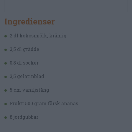
Ingredienser
2 dl kokosmjölk, krämig
3,5 dl grädde
0,8 dl socker
3,5 gelatinblad
5 cm vaniljstång
Frukt: 500 gram färsk ananas
8 jordgubbar