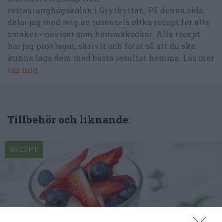
restauranghögskolan i Grythyttan. På denna sida
delar jag med mig av tusentals olika recept för alla
smaker - noviser som hemmakockar. Alla recept
har jag provlagat, skrivit och fotat så att du ska
kunna laga dem med bästa resultat hemma. Läs mer
om mig
.
Tillbehör och liknande:
RECEPT