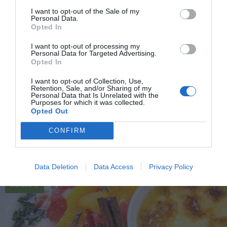
I want to opt-out of the Sale of my
Personal Data.
Opted In
I want to opt-out of processing my
Personal Data for Targeted Advertising.
Opted In
Lakritspannacotta
I want to opt-out of Collection, Use,
Retention, Sale, and/or Sharing of my
Pannacotta smaksatt med lakritspulver - en
Personal Data that Is Unrelated with the
Purposes for which it was collected.
lakritspannacotta - du lagar med äkta grädde,
Opted Out
vaniljstång...
CONFIRM
Data Deletion
Data Access
Privacy Policy
RECEPT