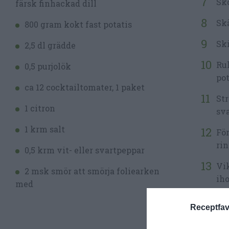
Skö
färsk finhackad dill
Skä
800 gram kokt fast potatis
Ski
2,5 dl grädde
Rul
0,5 purjolök
pot
ca 12 cocktailtomater, 1 paket
Str
1 citron
sva
1 krm salt
För
rin
0,5 krm vit- eller svartpeppar
Vik
2 msk smör att smörja foliearken
iho
med
På 
Receptfav
Låt