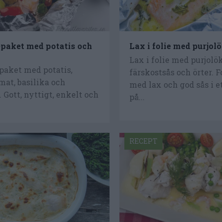
iepaket med potatis och
Lax i folie med purjol
Lax i folie med purjolök
epaket med potatis,
färskostsås och örter. 
omat, basilika och
med lax och god sås i e
. Gott, nyttigt, enkelt och
på...
RECEPT