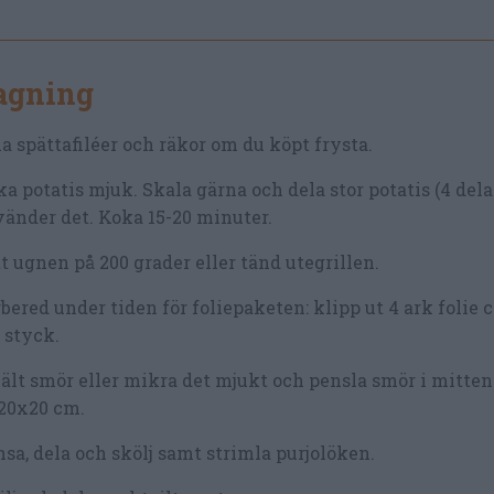
lagning
a spättafiléer och räkor om du köpt frysta.
a potatis mjuk. Skala gärna och dela stor potatis (4 del
änder det. Koka 15-20 minuter.
t ugnen på 200 grader eller tänd utegrillen.
bered under tiden för foliepaketen: klipp ut 4 ark folie 
 styck.
lt smör eller mikra det mjukt och pensla smör i mitten
20x20 cm.
sa, dela och skölj samt strimla purjolöken.