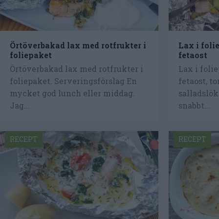
Örtöverbakad lax med rotfrukter i
Lax i fol
foliepaket
fetaost
Örtöverbakad lax med rotfrukter i
Lax i foli
foliepaket. Serveringsförslag En
fetaost, t
mycket god lunch eller middag.
salladslök
Jag...
snabbt...
RECEPT
RECEPT