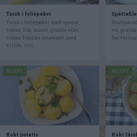
Torsk i foliepaket
Spättafile
Torsk i foliepaket med spenat,
Gratinerad
tomat, lök, morot, grädde eller
vit gratäng
crème fraiche smaksatt med
Serverings
vitlök, vitt...
RECEPT
RECEPT
Kokt potatis
Kokt färs