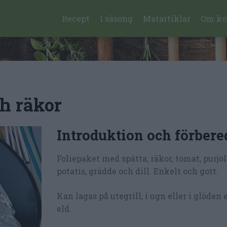
Recept
I säsong
Matartiklar
Om ko
ch räkor
Introduktion och förbere
Foliepaket med spätta, räkor, tomat, purjo
potatis, grädde och dill. Enkelt och gott.
Kan lagas på utegrill, i ugn eller i glöden
eld.