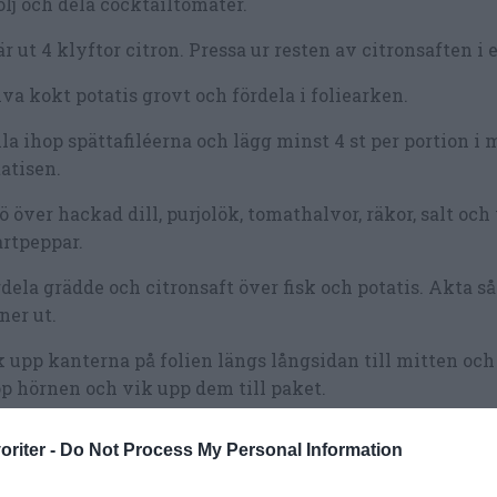
lj och dela cocktailtomater.
r ut 4 klyftor citron. Pressa ur resten av citronsaften i e
va kokt potatis grovt och fördela i foliearken.
la ihop spättafiléerna och lägg minst 4 st per portion i 
atisen.
ö över hackad dill, purjolök, tomathalvor, räkor, salt och 
rtpeppar.
dela grädde och citronsaft över fisk och potatis. Akta så 
ner ut.
 upp kanterna på folien längs långsidan till mitten och
p hörnen och vik upp dem till paket.
utegrill: lägg fiskpaketen på grillen och placera gallret 
oriter -
Do Not Process My Personal Information
 de helst stå i en kvart eller 20 minuter.