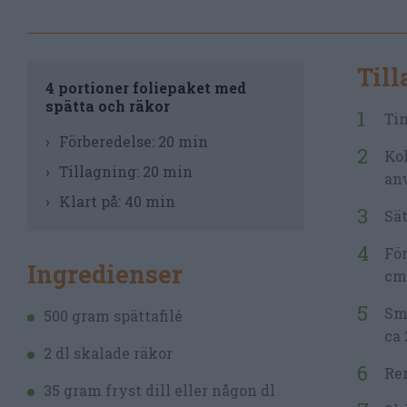
Til
4 portioner foliepaket med
spätta och räkor
Tin
Förberedelse:
20 min
Kok
Tillagning:
20 min
anv
Klart på:
40 min
Sät
För
Ingredienser
cm
Smä
500 gram spättafilé
ca 
2 dl skalade räkor
Ren
35 gram fryst dill eller någon dl