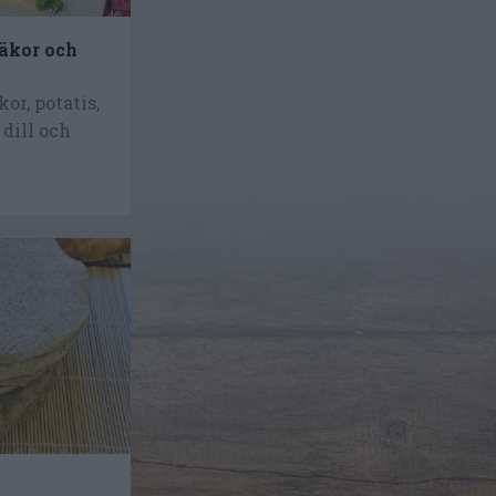
räkor och
or, potatis,
 dill och