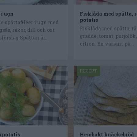
 i ugn
Fisklåda med spätta, 
potatis
e spättafiléer i ugn med
Fisklåda med spätta, räk
sås, räkor, dill och ost.
grädde, tomat, purjolök,
förslag Spättan är...
citron. En variant på...
RECEPT
kpotatis
Hembakt knäckebröd