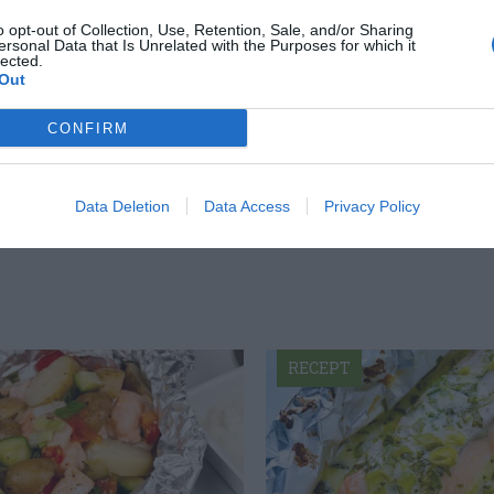
o opt-out of Collection, Use, Retention, Sale, and/or Sharing
ersonal Data that Is Unrelated with the Purposes for which it
lected.
Out
ltidsvetenskap från restauranghögskolan i
CONFIRM
tals olika recept för alla smaker - noviser
ivit och fotat så att du ska kunna laga dem
Data Deletion
Data Access
Privacy Policy
RECEPT