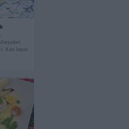
ök
,
Foliepaket
tt. Kan lagas