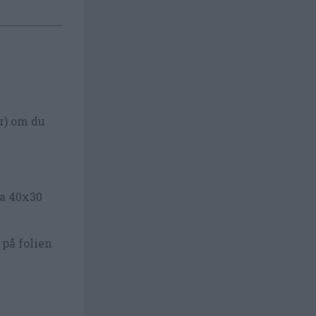
ar) om du
ca 40x30
 på folien