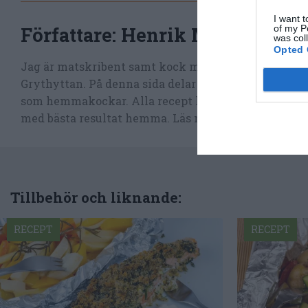
I want t
Författare:
Henrik Mattsson
of my P
was col
Opted 
Jag är matskribent samt kock med en fil. kand i Må
Grythyttan. På denna sida delar jag med mig av tusen
som hemmakockar. Alla recept har jag provlagat, skr
med bästa resultat hemma. Läs mer
om mig
.
Tillbehör och liknande:
RECEPT
RECEPT