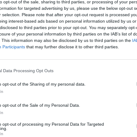
gn: sätt fiskpaketen i en långpanna och grädda dem i 20
to opt-out of the sale, sharing to third parties, or processing of your per
formation for targeted advertising by us, please use the below opt-out s
 upp kanterna och servera fiskpaketen med citronklyf
r selection. Please note that after your opt-out request is processed y
eing interest-based ads based on personal information utilized by us or
t.
disclosed to third parties prior to your opt-out. You may separately opt-
losure of your personal information by third parties on the IAB’s list of
. This information may also be disclosed by us to third parties on the
IA
Participants
that may further disclose it to other third parties.
Potatis
Purjolök
Tomater
l Data Processing Opt Outs
ket
o opt-out of the Sharing of my personal data.
In
Medel:
3.7
(
23
röster)
o opt-out of the Sale of my Personal Data.
In
to opt-out of processing my Personal Data for Targeted
ing.
In