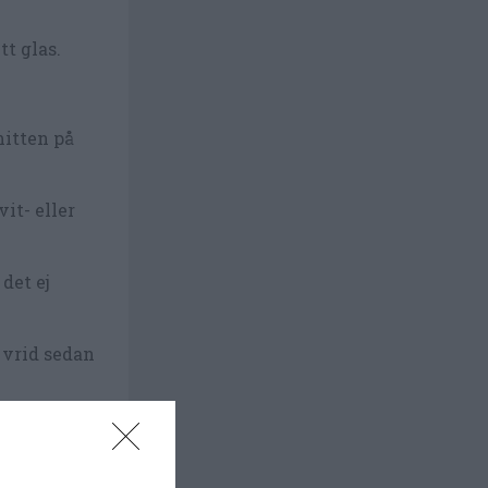
tt glas.
mitten på
vit- eller
det ej
 vrid sedan
en bit upp.