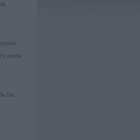
ek.
 ugnen.
och nubbe
 du har