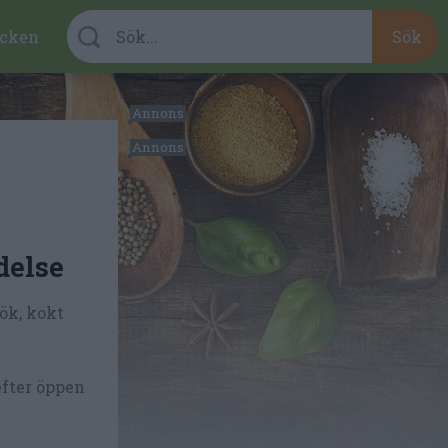
cken
delse
lök, kokt
 efter öppen